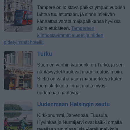
Tampere on loistava paikka ympäri vuoden
lähteä tuulettumaan, ja sinne mielivän
kannattaa varata majapaikkansa hyvissä
ajoin etukäteen.
Tampereen
kiinnostavimmat alueet ja niiden
pidetyimmät hotellit
Turku
Suomen vanhin kaupunki on Turku, ja sen
nähtävyydet kuuluvat maan kuuluisimpiin.
Siellä on vanhanajan maamerkkejä kuten
tuomiokirkko ja linna, mutta myös
uudempaa nähtävää.
Uudenmaan Helsingin seutu
Kirkkonummi, Järvenpää, Tuusula,
Hyvinkää ja Nurmijärvi ovat kaikki omalla
tavallaan ainutlaatuisia vierailupaikkoja.