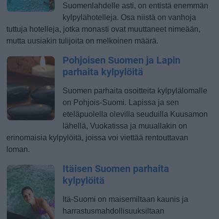
Suomenlahdelle asti, on entistä enemmän
kylpylähotelleja. Osa niistä on vanhoja
tuttuja hotelleja, jotka monasti ovat muuttaneet nimeään,
mutta uusiakin tulijoita on melkoinen määrä.
Pohjoisen Suomen ja Lapin
parhaita kylpylöitä
Suomen parhaita osoitteita kylpylälomalle
on Pohjois-Suomi. Lapissa ja sen
eteläpuolella olevilla seuduilla Kuusamon
lähellä, Vuokatissa ja muuallakin on
erinomaisia kylpylöitä, joissa voi viettää rentouttavan
loman.
Itäisen Suomen parhaita
kylpylöitä
Itä-Suomi on maisemiltaan kaunis ja
harrastusmahdollisuuksiltaan