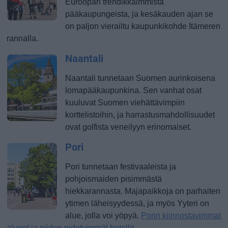
Euroopan trendikkäimmistä
pääkaupungeista, ja kesäkauden ajan se
on paljon vierailtu kaupunkikohde Itämeren
rannalla.
Naantali
Naantali tunnetaan Suomen aurinkoisena
lomapääkaupunkina. Sen vanhat osat
kuuluvat Suomen viehättävimpiin
korttelistoihin, ja harrastusmahdollisuudet
ovat golfista veneilyyn erinomaiset.
Pori
Pori tunnetaan festivaaleista ja
pohjoismaiden pisimmästä
hiekkarannasta. Majapaikkoja on parhaiten
ytimen läheisyydessä, ja myös Yyteri on
alue, jolla voi yöpyä.
Porin kiinnostavimmat
alueet ja niiden pidetyimmät hotellit