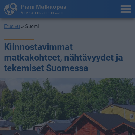
Pieni Matkaopas
Vinkkejä maailman ääriin
Etusivu
» Suomi
Kiinnostavimmat
matkakohteet, nähtävyydet ja
tekemiset Suomessa