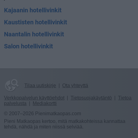
Kajaanin hotellivinkit
Kaustisten hotellivinkit
Naantalin hotellivinkit
Salon hotellivinkit
Tilaa uutiskirje
|
Ota yhteyttä
Verkkopalvelun käyttöehdot
|
Tietosuojakäytäntö
|
Tietoa
palvelusta
|
Mediakortti
© 2007–2026 Pienimatkaopas.com
Pieni Matkaopas kertoo, mitä matkakohteissa kannattaa
tehdä, nähdä ja miten niissä selviää.