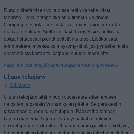
Rundin kiertämisen voi aloittaa reitin varrelta mistä
tahansa. Hyvä lähtöpaikka on kuitenkin Kajaniemi
Campingin leirintäalue, josta saat myös painetun kartan
matkaan mukaan. Siellä voit täyttää myös vesipullosi ja
ostaa halutessasi pientä evästä mukaasi. Lisäksi saat
leirintäalueelta vastauksia kysymyksiisi, jos pyöräilet reittiä
ensimmäistä kertaa tai kaipaat muuten lisäohjeita.
kajaniemicamping.fi/pages/rutajarven-rundi-pyoraretki
Uljuan tekojärvi
Siikalatva
Uljuan tekojärvi tehtiin puoli vuosisataa sitten entisen
nelostien ja osittain Vornan kylän päälle. Se perustettiin
tasaamaan alueen tulvahuippuja. Pääset ihailemaan
Uljuan maisemia Uljuan levähdyspaikalta lähtevien
näköalaportaiden kautta. Uljua on mainio paikka retkeilyyn,
halusitpa sitten kalastaa, meloa tai vaikka talvella pilkkiä tai