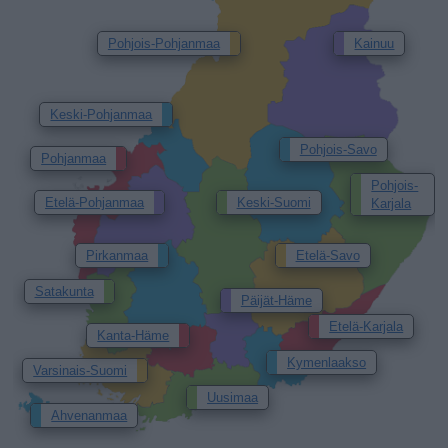
Pohjois-Pohjanmaa
Kainuu
Keski-Pohjanmaa
Pohjois-Savo
Pohjanmaa
Pohjois-
Etelä-Pohjanmaa
Keski-Suomi
Karjala
Pirkanmaa
Etelä-Savo
Satakunta
Päijät-Häme
Etelä-Karjala
Kanta-Häme
Kymenlaakso
Varsinais-Suomi
Uusimaa
Ahvenanmaa