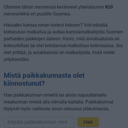
Olemme tähän mennessä keränneet yhteistuumin
810
menovinkkiä eri puolille Suomea.
Haluatko kantaa oman kortesi kekoon? Voit edistää
kotiseutusi matkailua ja auttaa kanssamatkailijoita Suomen
parhaiden paikkojen ääreen. Kerro, mitä ainutlaatuista on
kotinurkillasi tai olet kohdannut matkoillasi kotimaassa. Jos
olet yrittäjä, ja asiakkainasi on matkailijoita, lisää vinkki
yrityksestäsi.
Mistä paikkakunnasta olet
kiinnostunut?
Hae paikkakunnan nimellä tai aloita napauttamalla
maakunnan nimeä alla olevalla kartalla. Paikkakunnat
löytyvät myös valikosta sivun oikeassa yläkulmassa.