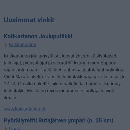
Uusimmat vinkit
Kotikartanon Jouluputiikki
Kirkkonummi
Kotikartanon joulumyyjäiset tuovat yhteen käsityöläiset,
taiteilijat, pienyrittäjät ja vieraat Kirkkonummen Espoon
rajan tuntumaan. Täällä teet rauhassa joululahjahankintoja.
Viitat Masalantieltä. Lapsille tonttulakkipaja joka la ja su klo
12-14. Omalle nukelle, pikku nallelle tai barbille itse tehty
tonttulakki. Meillä on myös muutamalle tuottajalle vielä
ilmain
www.kotikartano.net
Pyöräilyreitti Rutajärven ympäri (n. 25 km)
Urjala