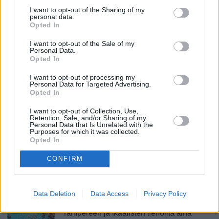
I want to opt-out of the Sharing of my
personal data.
Kotitila Kiveinen
Opted In
Laitila
I want to opt-out of the Sale of my
Personal Data.
Glamping-majoitusta maaseudulla. Aivan loistava
Opted In
aamiainen, ja vanhan pihasaunan löylyt!
I want to opt-out of processing my
www.kotitilakiveinen.fi
Personal Data for Targeted Advertising.
Opted In
Muita kotimaata käsitteleviä oppaita ja
I want to opt-out of Collection, Use,
Retention, Sale, and/or Sharing of my
artikkeleja
Personal Data that Is Unrelated with the
Purposes for which it was collected.
Opted In
Mitä muuta Pienessä matkaoppaassa on kotimaan osalta.
CONFIRM
Eteläisen Suomen parhaita
kylpylöitä
Data Deletion
Data Access
Privacy Policy
Etelä-Suomessa, jonka voi katsoa olevan
Tampereen ja Ikaalisten tienoilta aina