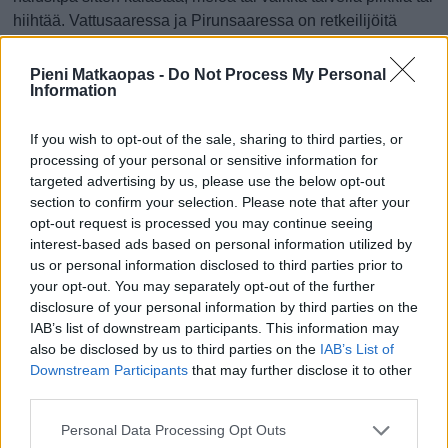
hiihtää. Vattusaaressa ja Pirunsaaressa on retkeilijöitä
varten laavut. Uljuan levähdyspaikan kohdalta löydät myös
veneenlaskupaikan.
Pieni Matkaopas -
Do Not Process My Personal
Information
www.uljuanveto.fi
If you wish to opt-out of the sale, sharing to third parties, or
Manamansalon Portti
processing of your personal or sensitive information for
Vaala
targeted advertising by us, please use the below opt-out
section to confirm your selection. Please note that after your
Leirintäalue. Kävelyreittejä, uimaranta, ravintola. Talvisin
opt-out request is processed you may continue seeing
myös moottorikelkka reittejä. Leikkipuisto. Rokua GeoPark.
interest-based ads based on personal information utilized by
us or personal information disclosed to third parties prior to
www.manamansalonportti.fi
your opt-out. You may separately opt-out of the further
disclosure of your personal information by third parties on the
Sataman Gopark
IAB’s list of downstream participants. This information may
Akaa
also be disclosed by us to third parties on the
IAB’s List of
Downstream Participants
that may further disclose it to other
Saunakylä, vesiliukumäkiä, hyvää ruokaa, hiekkaranta,
third parties.
minigolf, melontaa, kelluntaa jne
Personal Data Processing Opt Outs
gopark.fi