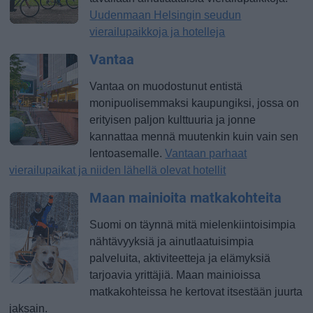
Uudenmaan Helsingin seudun
vierailupaikkoja ja hotelleja
Vantaa
Vantaa on muodostunut entistä
monipuolisemmaksi kaupungiksi, jossa on
erityisen paljon kulttuuria ja jonne
kannattaa mennä muutenkin kuin vain sen
lentoasemalle.
Vantaan parhaat
vierailupaikat ja niiden lähellä olevat hotellit
Maan mainioita matkakohteita
Suomi on täynnä mitä mielenkiintoisimpia
nähtävyyksiä ja ainutlaatuisimpia
palveluita, aktiviteetteja ja elämyksiä
tarjoavia yrittäjiä. Maan mainioissa
matkakohteissa he kertovat itsestään juurta
jaksain.