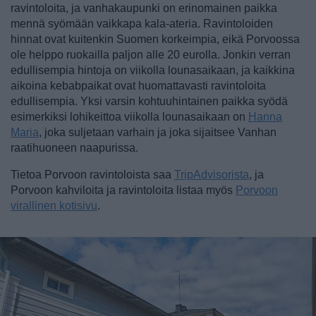
ravintoloita, ja vanhakaupunki on erinomainen paikka
mennä syömään vaikkapa kala-ateria. Ravintoloiden
hinnat ovat kuitenkin Suomen korkeimpia, eikä Porvoossa
ole helppo ruokailla paljon alle 20 eurolla. Jonkin verran
edullisempia hintoja on viikolla lounasaikaan, ja kaikkina
aikoina kebabpaikat ovat huomattavasti ravintoloita
edullisempia. Yksi varsin kohtuuhintainen paikka syödä
esimerkiksi
lohikeittoa
viikolla lounasaikaan on
Hanna
Maria
, joka suljetaan varhain ja joka sijaitsee Vanhan
raatihuoneen naapurissa.
Tietoa Porvoon ravintoloista saa
TripAdvisorista
, ja
Porvoon kahviloita ja ravintoloita listaa myös
Porvoon
virallinen kotisivu
.