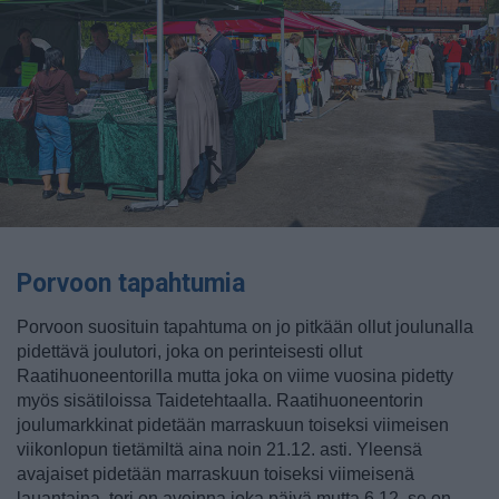
Porvoon tapahtumia
Porvoon suosituin tapahtuma on jo pitkään ollut joulunalla
pidettävä joulutori, joka on perinteisesti ollut
Raatihuoneentorilla mutta joka on viime vuosina pidetty
myös sisätiloissa Taidetehtaalla. Raatihuoneentorin
joulumarkkinat pidetään marraskuun toiseksi viimeisen
viikonlopun tietämiltä aina noin 21.12. asti. Yleensä
avajaiset pidetään marraskuun toiseksi viimeisenä
lauantaina, tori on avoinna joka päivä mutta 6.12. se on