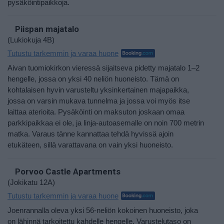
pysäköintipaikkoja.
Piispan majatalo
(Lukiokuja 4B)
Tutustu tarkemmin ja varaa huone
Aivan tuomiokirkon vieressä sijaitseva pidetty majatalo 1–2
hengelle, jossa on yksi 40 neliön huoneisto. Tämä on
kohtalaisen hyvin varusteltu yksinkertainen majapaikka,
jossa on varsin mukava tunnelma ja jossa voi myös itse
laittaa aterioita. Pysäköinti on maksuton joskaan omaa
parkkipaikkaa ei ole, ja linja-autoasemalle on noin 700 metrin
matka. Varaus tänne kannattaa tehdä hyvissä ajoin
etukäteen, sillä varattavana on vain yksi huoneisto.
Porvoo Castle Apartments
(Jokikatu 12A)
Tutustu tarkemmin ja varaa huone
Joenrannalla oleva yksi 56-neliön kokoinen huoneisto, joka
on lähinnä tarkoitettu kahdelle hengelle. Varustelutaso on