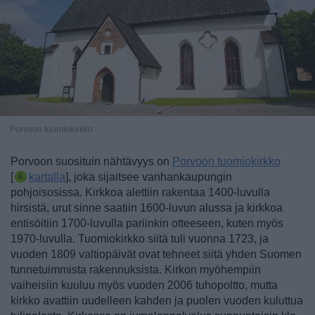
Porvoon tuomiokirkko
Porvoon suosituin nähtävyys on
Porvoon tuomiokirkko
[
kartalla
], joka sijaitsee vanhankaupungin
pohjoisosissa.
Kirkkoa alettiin rakentaa 1400-luvulla
hirsistä, urut sinne saatiin 1600-luvun alussa ja kirkkoa
entisöitiin 1700-luvulla pariinkin otteeseen, kuten myös
1970-luvulla. Tuomiokirkko siitä tuli vuonna 1723, ja
vuoden 1809 valtiopäivät ovat tehneet siitä yhden Suomen
tunnetuimmista rakennuksista. Kirkon myöhempiin
vaiheisiin kuuluu myös vuoden 2006 tuhopoltto, mutta
kirkko avattiin uudelleen kahden ja puolen vuoden kuluttua