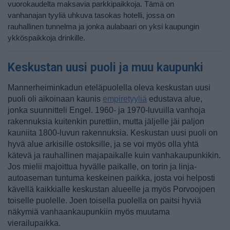
vuorokaudelta maksavia parkkipaikkoja. Tämä on
vanhanajan tyyliä uhkuva tasokas hotelli, jossa on
rauhallinen tunnelma ja jonka aulabaari on yksi kaupungin
ykköspaikkoja drinkille.
Keskustan uusi puoli ja muu kaupunki
Mannerheiminkadun eteläpuolella oleva keskustan uusi
puoli oli aikoinaan kaunis
empiretyyliä
edustava alue,
jonka suunnitteli Engel. 1960- ja 1970-luvuilla vanhoja
rakennuksia kuitenkin purettiin, mutta jäljelle jäi paljon
kauniita 1800-luvun rakennuksia. Keskustan uusi puoli on
hyvä alue arkisille ostoksille, ja se voi myös olla yhtä
kätevä ja rauhallinen majapaikalle kuin vanhakaupunkikin.
Jos mielii majoittua hyvälle paikalle, on torin ja linja-
autoaseman tuntuma keskeinen paikka, josta voi helposti
kävellä kaikkialle keskustan alueelle ja myös Porvoojoen
toiselle puolelle. Joen toisella puolella on paitsi hyviä
näkymiä vanhaankaupunkiin myös muutama
vierailupaikka.