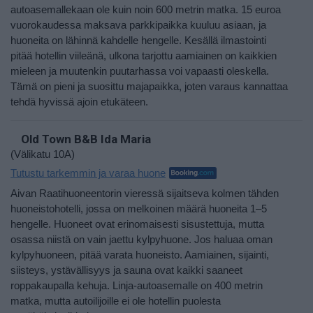
autoasemallekaan ole kuin noin 600 metrin matka. 15 euroa
vuorokaudessa maksava parkkipaikka kuuluu asiaan, ja
huoneita on lähinnä kahdelle hengelle. Kesällä ilmastointi
pitää hotellin viileänä, ulkona tarjottu aamiainen on kaikkien
mieleen ja muutenkin puutarhassa voi vapaasti oleskella.
Tämä on pieni ja suosittu majapaikka, joten varaus kannattaa
tehdä hyvissä ajoin etukäteen.
Old Town B&B Ida Maria
(Välikatu 10A)
Tutustu tarkemmin ja varaa huone
Aivan Raatihuoneentorin vieressä sijaitseva kolmen tähden
huoneistohotelli, jossa on melkoinen määrä huoneita 1–5
hengelle. Huoneet ovat erinomaisesti sisustettuja, mutta
osassa niistä on vain jaettu kylpyhuone. Jos haluaa oman
kylpyhuoneen, pitää varata huoneisto. Aamiainen, sijainti,
siisteys, ystävällisyys ja sauna ovat kaikki saaneet
roppakaupalla kehuja. Linja-autoasemalle on 400 metrin
matka, mutta autoilijoille ei ole hotellin puolesta