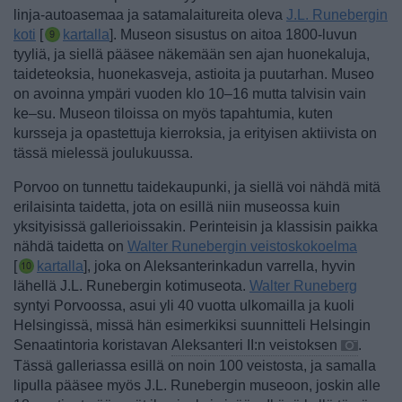
linja-autoasemaa ja satamalaitureita oleva
J.L. Runebergin
koti
[
kartalla
]. Museon sisustus on aitoa 1800-luvun
tyyliä, ja siellä pääsee näkemään sen ajan huonekaluja,
taideteoksia, huonekasveja, astioita ja puutarhan. Museo
on avoinna ympäri vuoden klo 10–16 mutta talvisin vain
ke–su. Museon tiloissa on myös tapahtumia, kuten
kursseja ja opastettuja kierroksia, ja erityisen aktiivista on
tässä mielessä joulukuussa.
Porvoo on tunnettu taidekaupunki, ja siellä voi nähdä mitä
erilaisinta taidetta, jota on esillä niin museossa kuin
yksityisissä gallerioissakin. Perinteisin ja klassisin paikka
nähdä taidetta on
Walter Runebergin veistoskokoelma
[
kartalla
], joka on Aleksanterinkadun varrella, hyvin
lähellä J.L. Runebergin kotimuseota.
Walter Runeberg
syntyi Porvoossa, asui yli 40 vuotta ulkomailla ja kuoli
Helsingissä, missä hän esimerkiksi suunnitteli Helsingin
Senaatintoria koristavan
Aleksanteri II:n veistoksen
.
Tässä galleriassa esillä on noin 100 veistosta, ja samalla
lipulla pääsee myös J.L. Runebergin museoon, joskin alle