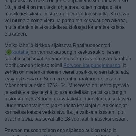
tulipalosta.
Kirkossa
on jumalanpalvelus sunnuntaisin klo
10, ja siellä on muutakin ohjelmaa, kuten monipuolisia
musiikkiesityksiä, joista saa tietoa verkkosivuilta. Kirkossa
voi muina aikoina vierailla parhaiten kesäkauden aikana,
mutta etenkin talvikaudella aukioloajat kannattaa katsoa
etukäteen.
Melko lähellä kirkkoa sijaitseva Raatihuoneentori
[
kartalla
] on vanhankaupungin keskusaukio, ja sen
laidalla sijaitsevat Porvoon museon kaksi eri osaa.
Vanhan
raatihuoneen tiloissa toimii
Porvoon kaupunginmuseo
, ja
sehän on mielenkiintoinen vierailupaikka jo sen takia, että
kysymyksessä on Suomen vanhin raatihuone, joka on
rakennettu vuosina 1762–64. Museossa on useita pysyviä
ja vaihtuvia näyttelyitä, joissa esitellään paitsi kaupungin
historiaa myös Suomen kuvataiteita, huonekaluja ja itäisen
Uudenmaan vaiheita jääkaudelta keskiajalle. Aukioloajat
kannattaa katsoa verkkosivuilta, ja vaikka aikuisten liput
ovat hintavia, pääsevät alle 18-vuotiaat ilmaiseksi sisään.
Porvoon museon toinen osa sijaitsee aukion toisella