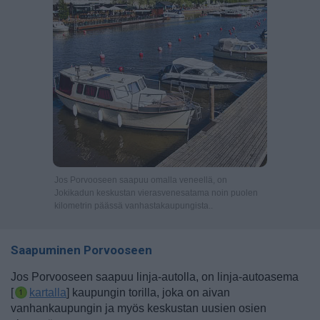
Jos Porvooseen saapuu omalla veneellä, on
Jokikadun keskustan vierasvenesatama noin puolen
kilometrin päässä vanhastakaupungista..
Saapuminen Porvooseen
Jos Porvooseen saapuu linja-autolla, on linja-autoasema
[
kartalla
] kaupungin torilla, joka on aivan
vanhankaupungin ja myös keskustan uusien osien