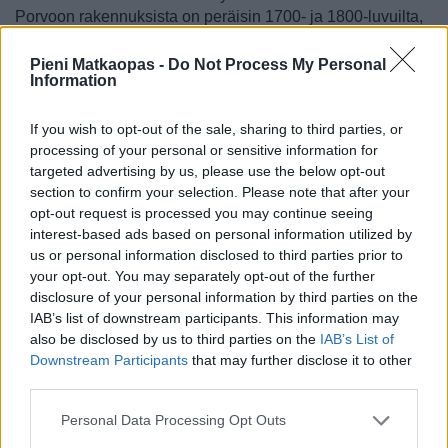
Porvoon rakennuksista on peräisin 1700- ja 1800-luvuilta,
eikä esimerkiksi 1500-luvulta ole jäljellä taloja.
Pieni Matkaopas -
Do Not Process My Personal
Information
If you wish to opt-out of the sale, sharing to third parties, or
processing of your personal or sensitive information for
targeted advertising by us, please use the below opt-out
section to confirm your selection. Please note that after your
opt-out request is processed you may continue seeing
interest-based ads based on personal information utilized by
us or personal information disclosed to third parties prior to
your opt-out. You may separately opt-out of the further
disclosure of your personal information by third parties on the
IAB’s list of downstream participants. This information may
also be disclosed by us to third parties on the
IAB’s List of
Downstream Participants
that may further disclose it to other
third parties.
Suomen kansallisrunoilijaksi tituleerattu J.L. Runeberg
asui ja vaikutti Porvoossa.
Personal Data Processing Opt Outs