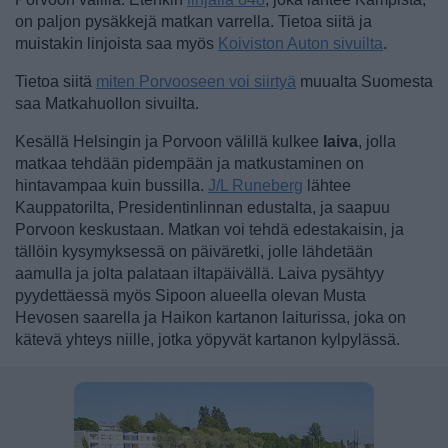
on paljon pysäkkejä matkan varrella. Tietoa siitä ja
muistakin linjoista saa myös
Koiviston Auton sivuilta
.
Tietoa siitä
miten Porvooseen voi siirtyä
muualta Suomesta
saa Matkahuollon sivuilta.
Kesällä Helsingin ja Porvoon välillä kulkee
laiva
, jolla
matkaa tehdään pidempään ja matkustaminen on
hintavampaa kuin bussilla.
J/L Runeberg
lähtee
Kauppatorilta, Presidentinlinnan edustalta, ja saapuu
Porvoon keskustaan. Matkan voi tehdä edestakaisin, ja
tällöin kysymyksessä on päiväretki, jolle lähdetään
aamulla ja jolta palataan iltapäivällä. Laiva pysähtyy
pyydettäessä myös Sipoon alueella olevan Musta
Hevosen saarella ja Haikon kartanon laiturissa, joka on
kätevä yhteys niille, jotka yöpyvät kartanon kylpylässä.