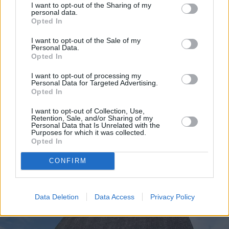
I want to opt-out of the Sharing of my
personal data.
Porvoon maine myös perustuu pitkälti 1800-luvun
Opted In
tapahtumiin, jolloin Venäjän autonomian ajan aluksi
Suomen valtio perustettiin
Porvoon valtiopäivillä
. Tämän
I want to opt-out of the Sale of my
Personal Data.
lisäksi 1800-luvulla Suomen kansallisrunoilijaksi
Opted In
tituleerattu
J.L. Runeberg
asui ja vaikutti kaupungissa, ja
hänestähän tuli ”maan ensimmäinen suurmies”, jonka
I want to opt-out of processing my
syntymäpäivää (5. helmikuuta) juhlittiin hänen 50-
Personal Data for Targeted Advertising.
Opted In
vuotispäivistään lähtien kansallisena juhlapäivänä, eli
Runebergin päivänä. Runebergin jäljiltä on myös hänen
I want to opt-out of Collection, Use,
nimeään kantava makupala eli
Runerbergintorttu
, jota
Retention, Sale, and/or Sharing of my
Personal Data that Is Unrelated with the
hänen väitetään syöneen aamupalakseen ja jolla
Purposes for which it was collected.
herkutellaan Runebergin päivän tienoilla.
Opted In
CONFIRM
Data Deletion
Data Access
Privacy Policy