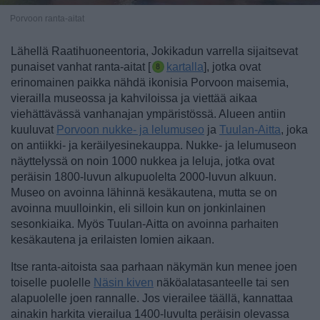
Porvoon ranta-aitat
Lähellä Raatihuoneentoria, Jokikadun varrella sijaitsevat
punaiset vanhat
ranta-aitat
[
kartalla
], jotka ovat
erinomainen paikka nähdä ikonisia Porvoon maisemia,
vierailla museossa ja kahviloissa ja viettää aikaa
viehättävässä vanhanajan ympäristössä.
Alueen antiin
kuuluvat
Porvoon nukke- ja lelumuseo
ja
Tuulan-Aitta
, joka
on antiikki- ja keräilyesinekauppa. Nukke- ja lelumuseon
näyttelyssä on noin 1000 nukkea ja leluja, jotka ovat
peräisin 1800-luvun alkupuolelta 2000-luvun alkuun.
Museo on avoinna lähinnä kesäkautena, mutta se on
avoinna muulloinkin, eli silloin kun on jonkinlainen
sesonkiaika. Myös Tuulan-Aitta on avoinna parhaiten
kesäkautena ja erilaisten lomien aikaan.
Itse ranta-aitoista saa parhaan näkymän kun menee joen
toiselle puolelle
Näsin kiven
näköalatasanteelle tai sen
alapuolelle joen rannalle. Jos vierailee täällä, kannattaa
ainakin harkita vierailua 1400-luvulta peräisin olevassa