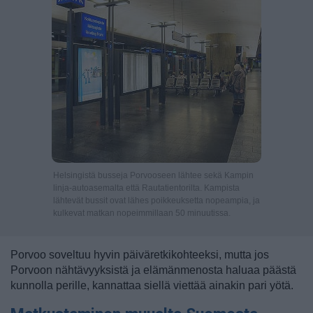
Helsingistä busseja Porvooseen lähtee sekä Kampin
linja-autoasemalta että Rautatientorilta. Kampista
lähtevät bussit ovat lähes poikkeuksetta nopeampia, ja
kulkevat matkan nopeimmillaan 50 minuutissa.
Porvoo soveltuu hyvin päiväretkikohteeksi, mutta jos
Porvoon nähtävyyksistä ja elämänmenosta haluaa päästä
kunnolla perille, kannattaa siellä viettää ainakin pari yötä.