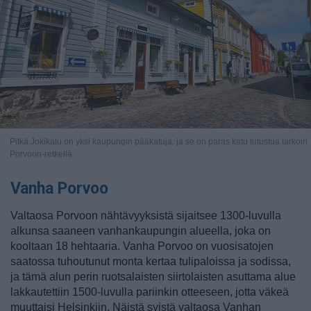
Pitkä Jokikatu on yksi kaupungin pääkatuja, ja se on paras katu tutustua tarkoin
Porvoon-retkellä.
Vanha Porvoo
Valtaosa Porvoon nähtävyyksistä sijaitsee 1300-luvulla
alkunsa saaneen vanhankaupungin alueella, joka on
kooltaan 18 hehtaaria. Vanha Porvoo on vuosisatojen
saatossa tuhoutunut monta kertaa tulipaloissa ja sodissa,
ja tämä alun perin ruotsalaisten siirtolaisten asuttama alue
lakkautettiin 1500-luvulla pariinkin otteeseen, jotta väkeä
muuttaisi Helsinkiin. Näistä syistä valtaosa Vanhan