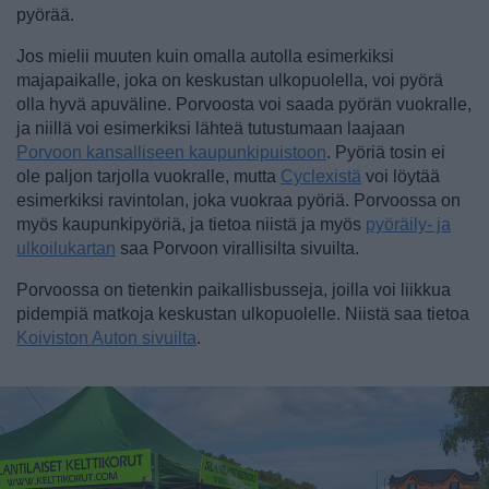
pyörää.
Jos mielii muuten kuin omalla autolla esimerkiksi
majapaikalle, joka on keskustan ulkopuolella, voi pyörä
olla hyvä apuväline. Porvoosta voi saada pyörän vuokralle,
ja niillä voi esimerkiksi lähteä tutustumaan laajaan
Porvoon kansalliseen kaupunkipuistoon
. Pyöriä tosin ei
ole paljon tarjolla vuokralle, mutta
Cyclexistä
voi löytää
esimerkiksi ravintolan, joka vuokraa pyöriä. Porvoossa on
myös kaupunkipyöriä, ja tietoa niistä ja myös
pyöräily- ja
ulkoilukartan
saa Porvoon virallisilta sivuilta.
Porvoossa on tietenkin paikallisbusseja, joilla voi liikkua
pidempiä matkoja keskustan ulkopuolelle. Niistä saa tietoa
Koiviston Auton sivuilta
.