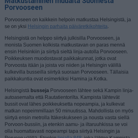
Matkustaminen muualta Suomesta
Porvooseen
Porvooseen on kaikkein helpoin matkustaa Helsingistä, ja
se on yksi
Helsingin parhaita päiväretkikohteita
.
Helsingistä on helppo siirtyä julkisilla Porvooseen, ja
monista Suomen kolkista matkustavan on paras mennä
ensin Helsinkiin ja siirtyä sieltä linja-autolla Porvooseen.
Poikkeuksen muodostavat paikkakunnat, jotka ovat
Porvoosta itään ja joista voi niiden ja Helsingin välillä
kulkevilla busseilla siirtyä suoraan Porvooseen. Tällaisia
paikkakuntia ovat esimerkiksi Hamina ja Kotka.
Helsingistä
busseja
Porvooseen lähtee sekä Kampin linja-
autoasemalta että Rautatientorilta. Kampista lähtevät
bussit ovat lähes poikkeuksetta nopeampia, ja kulkevat
matkan nopeimmillaan 50 minuutissa. Mahdollista on myös
siirtyä ensin metrolla Itäkeskukseen ja nousta vasta siellä
Porvoon-bussiin, ja etenkin aamu- ja iltaruuhkissa se voi
olla huomattavasti nopeampi tapa siirtyä Helsingin ja
Porvoon välillä. Etenkin
linjalla 848
, joka lähtee Kampista,