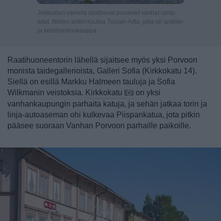
Jokikadun varrella sijaitsevat punaiset vanhat ranta-
aitat. Niiden antiin kuuluu Tuulan-Aitta, joka on antiikki-
ja keräilyesinekauppa.
Raatihuoneentorin lähellä sijaitsee myös yksi Porvoon
monista taidegallerioista, Galleri Sofia (Kirkkokatu 14).
Siellä on esillä Markku Halmeen tauluja ja Sofia
Wilkmanin veistoksia.
Kirkkokatu
on yksi
vanhankaupungin parhaita katuja, ja sehän jatkaa torin ja
linja-autoaseman ohi kulkevaa Piispankatua, jota pitkin
pääsee suoraan Vanhan Porvoon parhaille paikoille.