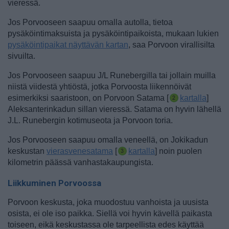
vieressä.
Jos Porvooseen saapuu omalla autolla, tietoa
pysäköintimaksuista ja pysäköintipaikoista, mukaan lukien
pysäköintipaikat näyttävän kartan
, saa Porvoon virallisilta
sivuilta.
Jos Porvooseen saapuu J/L Runebergilla tai jollain muilla
niistä viidestä yhtiöstä, jotka Porvoosta liikennöivät
esimerkiksi saaristoon, on Porvoon Satama [
kartalla
]
Aleksanterinkadun sillan vieressä. Satama on hyvin lähellä
J.L. Runebergin kotimuseota ja Porvoon toria.
Jos Porvooseen saapuu omalla veneellä, on Jokikadun
keskustan
vierasvenesatama
[
kartalla
] noin puolen
kilometrin päässä vanhastakaupungista.
Liikkuminen Porvoossa
Porvoon keskusta, joka muodostuu vanhoista ja uusista
osista, ei ole iso paikka. Siellä voi hyvin kävellä paikasta
toiseen, eikä keskustassa ole tarpeellista edes käyttää