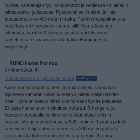
huikea, vanhanajan tyyli on lyömätön ja keittiössä voi ainakin
laittaa aamu- ja iltapalaa. Pysäköinti on ilmaista, ja linja-
autoasemalle on 400 metrin matka. Tämän majapaikan yksi
suuri täky on Hurriganes-teema, sillä Remu Aaltonen
aikoinaan asui tässä talossa, ja siellä voi television
katselemisen sijaan kuunnella kaikki Hurriganesin
vinyylilevyt.
RUNO Hotel Porvoo
(Rihkamakatu 4)
Tutustu tarkemmin ja varaa huone
Aivan Vanhan raatihuoneen ja ranta-aittojen naapurissa
sijaitseva vanhaan rakennukseen sijoitettu neljän tähden
hotelli, joka on saanut lähes yksinomaan hyvää palautetta.
Erilaisia huoneita on melkoinen määrä 1–5 hengelle, ja
huoneen varaavalla on ilmainen sisäänpääsy yleisiin
saunatiloihin ja mahdollisuus syödä ilmainen, hyvänä pidetty
aamiainen. Linja-autoasema on vain 300 metrin päässä,
mutta autolla liikkeellä oleville on tarjolla vain 25 euroa