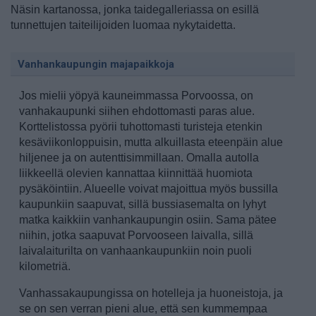
Näsin kartanossa, jonka taidegalleriassa on esillä
tunnettujen taiteilijoiden luomaa nykytaidetta.
Vanhankaupungin majapaikkoja
Jos mielii yöpyä kauneimmassa Porvoossa, on
vanhakaupunki siihen ehdottomasti paras alue.
Korttelistossa pyörii tuhottomasti turisteja etenkin
kesäviikonloppuisin, mutta alkuillasta eteenpäin alue
hiljenee ja on autenttisimmillaan. Omalla autolla
liikkeellä olevien kannattaa kiinnittää huomiota
pysäköintiin. Alueelle voivat majoittua myös bussilla
kaupunkiin saapuvat, sillä bussiasemalta on lyhyt
matka kaikkiin vanhankaupungin osiin. Sama pätee
niihin, jotka saapuvat Porvooseen laivalla, sillä
laivalaiturilta on vanhaankaupunkiin noin puoli
kilometriä.
Vanhassakaupungissa on hotelleja ja huoneistoja, ja
se on sen verran pieni alue, että sen kummempaa