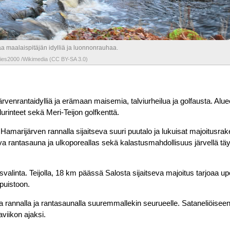
oaa maalaispitäjän idylliä ja luonnonrauhaa.
es2000 /Wikimedia (CC BY-SA 3.0)
 järvenrantaidylliä ja erämaan maisemia, talviurheilua ja golfausta. Alu
lurinteet sekä Meri-Teijon golfkenttä.
. Hamarijärven rannalla sijaitseva suuri puutalo ja lukuisat majoitusra
ttava rantasauna ja ulkoporeallas sekä kalastusmahdollisuus järvellä täy
valinta. Teijolla, 18 km päässä Salosta sijaitseva majoitus tarjoaa u
puistoon.
 rannalla ja rantasaunalla suuremmallekin seurueelle. Sataneliöiseen
viikon ajaksi.