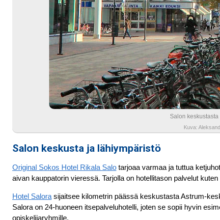
Salon keskustasta l
Kuva: Aleksand
Salon keskusta ja lähiympäristö
Original Sokos Hotel Rikala Salo
tarjoaa varmaa ja tuttua ketjuhot
aivan kauppatorin vieressä. Tarjolla on hotellitason palvelut kute
Hotel Salora
sijaitsee kilometrin päässä keskustasta Astrum-kesk
Salora on 24-huoneen itsepalveluhotelli, joten se sopii hyvin esimer
opiskelijaryhmille.