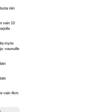
tusta niin
on vain 10
rjolla
eita myös
ja -vaunuille
tään
talo
see vain 4km