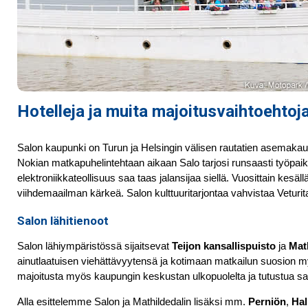
Hotelleja ja muita majoitusvaihtoehtoja
Salon kaupunki on Turun ja Helsingin välisen rautatien asemakau
Nokian matkapuhelintehtaan aikaan Salo tarjosi runsaasti työpa
elektroniikkateollisuus saa taas jalansijaa siellä. Vuosittain kesä
viihdemaailman kärkeä. Salon kulttuuritarjontaa vahvistaa Veturit
Salon lähitienoot
Salon lähiympäristössä sijaitsevat
Teijon kansallispuisto
ja
Math
ainutlaatuisen viehättävyytensä ja kotimaan matkailun suosion my
majoitusta myös kaupungin keskustan ulkopuolelta ja tutustua sam
Alla esittelemme Salon ja Mathildedalin lisäksi mm.
Perniön
,
Hal