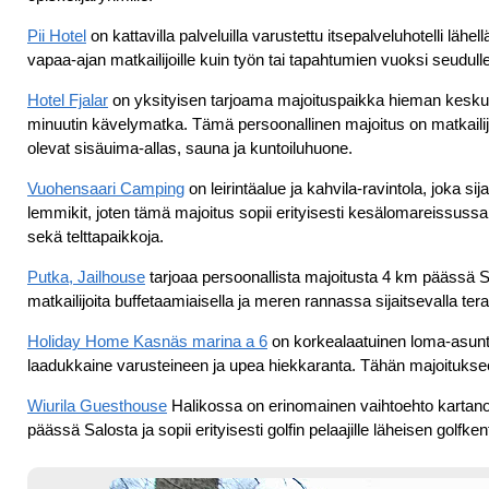
Pii Hotel
on kattavilla palveluilla varustettu itsepalveluhotelli lähe
vapaa-ajan matkailijoille kuin työn tai tapahtumien vuoksi seudulle 
Hotel Fjalar
on yksityisen tarjoama majoituspaikka hieman keskustan
minuutin kävelymatka. Tämä persoonallinen majoitus on matkailijoi
olevat sisäuima-allas, sauna ja kuntoiluhuone.
Vuohensaari Camping
on leirintäalue ja kahvila-ravintola, joka s
lemmikit, joten tämä majoitus sopii erityisesti kesälomareissussa o
sekä telttapaikkoja.
Putka, Jailhouse
tarjoaa persoonallista majoitusta 4 km päässä 
matkailijoita buffetaamiaisella ja meren rannassa sijaitsevalla tera
Holiday Home Kasnäs marina a 6
on korkealaatuinen loma-asunto 
laadukkaine varusteineen ja upea hiekkaranta. Tähän majoituks
Wiurila Guesthouse
Halikossa on erinomainen vaihtoehto kartanon
päässä Salosta ja sopii erityisesti golfin pelaajille läheisen golfke