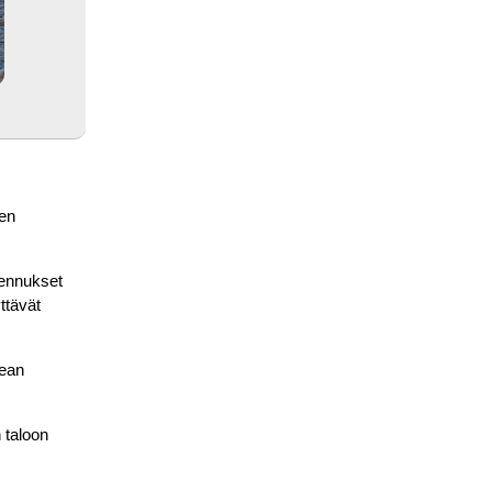
een
kennukset
ttävät
pean
 taloon