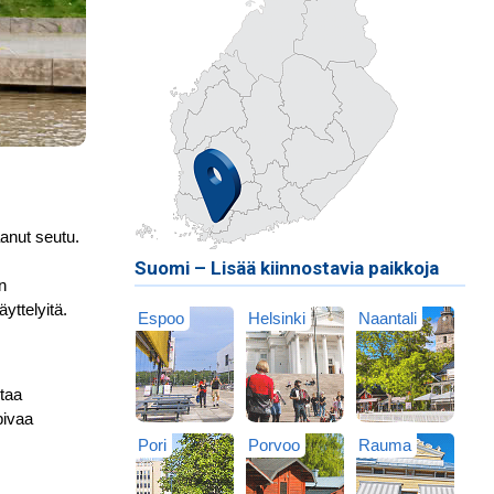
anut seutu.
Suomi – Lisää kiinnostavia paikkoja
n
yttelyitä.
Espoo
Helsinki
Naantali
rtaa
pivaa
Pori
Porvoo
Rauma