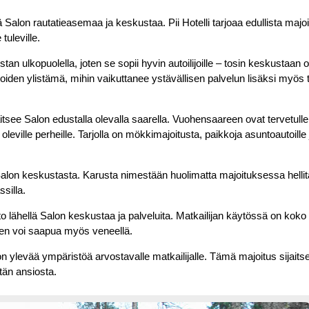
llä Salon rautatieasemaa ja keskustaa. Pii Hotelli tarjoaa edullista majoi
tuleville.
 ulkopuolella, joten se sopii hyvin autoilijoille – tosin keskustaan 
den ylistämä, mihin vaikuttanee ystävällisen palvelun lisäksi myös ta
ijaitsee Salon edustalla olevalla saarella. Vuohensaareen ovat tervetull
leville perheille. Tarjolla on mökkimajoitusta, paikkoja asuntoautoille 
Salon keskustasta. Karusta nimestään huolimatta majoituksessa helli
ssilla.
lähellä Salon keskustaa ja palveluita. Matkailijan käytössä on koko 
een voi saapua myös veneellä.
 ylevää ympäristöä arvostavalle matkailijalle. Tämä majoitus sijait
ntän ansiosta.