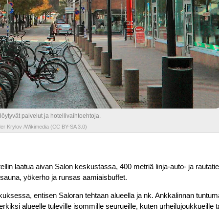
öytyvät palvelut ja hotellivaihtoehtoja.
er Krylov /Wikimedia (CC BY-SA 3.0)
ellin laatua aivan Salon keskustassa, 400 metriä linja-auto- ja rautati
n sauna, yökerho ja runsas aamiaisbuffet.
uksessa, entisen Saloran tehtaan alueella ja nk. Ankkalinnan tuntum
kiksi alueelle tuleville isommille seurueille, kuten urheilujoukkueille t