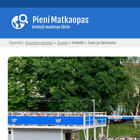
Sijaintisi:
Sivuston etusivu
»
Suomi
» Hotellit » Salo ja lähiseutu