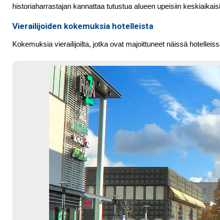
historiaharrastajan kannattaa tutustua alueen upeisiin keskiaikaisi
Vierailijoiden kokemuksia hotelleista
Kokemuksia vierailijoilta, jotka ovat majoittuneet näissä hotelleis