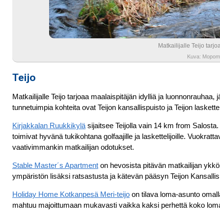
Matkailijalle Teijo tarj
Kuva: Mopomi
Teijo
Matkailijalle Teijo tarjoaa maalaispitäjän idylliä ja luonnonrauhaa,
tunnetuimpia kohteita ovat Teijon kansallispuisto ja Teijon laskette
Kirjakkalan Ruukkikylä
sijaitsee Teijolla vain 14 km from Salosta
toimivat hyvänä tukikohtana golfaajille ja laskettelijoille. Vuokra
vaativimmankin matkailijan odotukset.
Stable Master´s Apartment
on hevosista pitävän matkailijan ykkös
ympäristön lisäksi ratsastusta ja kätevän pääsyn Teijon Kansallis
Holiday Home Kotkanpesä Meri-teijo
on tilava loma-asunto omalla
mahtuu majoittumaan mukavasti vaikka kaksi perhettä koko loma