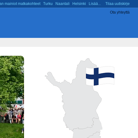
n mainiot matkakohteet
Turku
Naantali
Helsinki
Lisää...
Tilaa uutiskirje
Ota yhteyttä