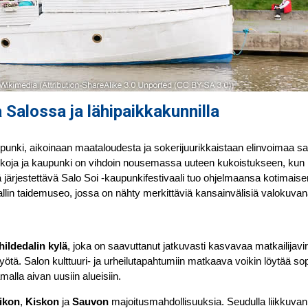
 Salossa ja lähipaikkakunnilla
punki, aikoinaan maataloudesta ja sokerijuurikkaistaan elinvoimaa sa
ikkoja ja kaupunki on vihdoin nousemassa uuteen kukoistukseen, kun
llä järjestettävä Salo Soi -kaupunkifestivaali tuo ohjelmaansa kotimaise
allin taidemuseo, jossa on nähty merkittäviä kansainvälisiä valokuvanä
ildedalin kylä
, joka on saavuttanut jatkuvasti kasvavaa matkailijavi
ötä. Salon kulttuuri- ja urheilutapahtumiin matkaava voikin löytää so
alla aivan uusiin alueisiin.
ikon
,
Kiskon
ja
Sauvon
majoitusmahdollisuuksia. Seudulla liikkuvan