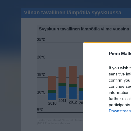
Vilnan tavallinen lämpötila syyskuussa
Syyskuun tavallinen lämpötila viime vuosina
25℃
Pieni Mat
20℃
If you wish 
sensitive in
15℃
confirm you
continue se
10℃
information 
further disc
2011
2015
2012
2017
2013
2010
participants
2014
2016
5℃
Downstream 
Tiedot perustuvat National Oceanic and Atmospheric Administration
(NOAA):n ilmastodataan.