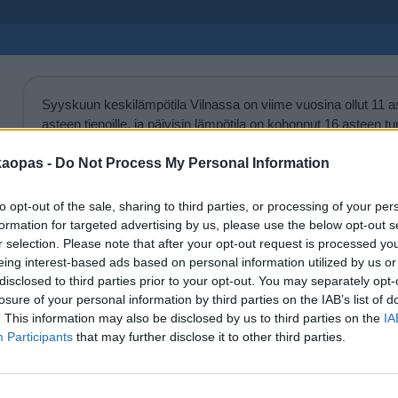
Syyskuun keskilämpötila Vilnassa on viime vuosina ollut 11 aste
asteen tienoille, ja päivisin lämpötila on kohonnut 16 asteen 
lämmintä Vilnassa on keskimäärin ollut syyskuussa viime vuosina
päivinä on minäkin vuonna liikkunut.
kaopas -
Do Not Process My Personal Information
Hetkellisesti Vilnassa on silti koettu tätäkin kylmempiä ja k
to opt-out of the sale, sharing to third parties, or processing of your per
2014 syyskuussa lämpötila käväisi alimmillaan 0 asteessa ja 
formation for targeted advertising by us, please use the below opt-out s
eräänä poikkeuksellisen lämpimänä päivänä 33 asteen lukem
r selection. Please note that after your opt-out request is processed y
eing interest-based ads based on personal information utilized by us or
disclosed to third parties prior to your opt-out. You may separately opt-
Entä muut kuukaudet? Miten lämmintä Vilnassa on ollut...
losure of your personal information by third parties on the IAB’s list of
. This information may also be disclosed by us to third parties on the
IA
Tammikuussa
Helmikuussa
Maaliskuussa
Huhtikuussa
Participants
that may further disclose it to other third parties.
Elokuussa
Syyskuussa
Lokakuussa
Marraskuussa