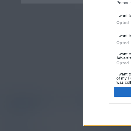
Persona
I want t
Opted 
I want t
Opted 
I want 
Advertis
Opted 
I want t
of my P
was col
Opted 