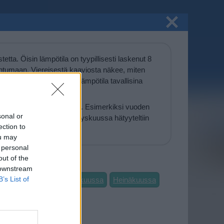
tta. Öisin lämpötila on tyypillisesti laskenut 8
tuntumaan. Viereisestä kaaviosta näkee, miten
 ja vaihteluväli, jolla lämpötila tavallisina
uumempia syyskuisia päiviä. Esimerkiksi vuoden
sonal or
toisaalta vuonna 2015 syyskuussa hätyyteltiin
ection to
ia.
ou may
 personal
out of the
 downstream
B’s List of
Toukokuussa
Kesäkuussa
Heinäkuussa
Joulukuussa