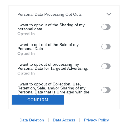
third parties.
Toukokuun keskilämpötila Vilnassa on viime vuosina ollut
12 astetta. Öisin lämpötila on tyypillisesti laskenut 6
Personal Data Processing Opt Outs
asteen tienoille, ja päivisin lämpötila on kohonnut 17
I want to opt-out of the Sharing of my
asteen tuntumaan. Viereisestä kaaviosta näkee, miten
personal data.
lämmintä Vilnassa on keskimäärin ollut toukokuussa
Opted In
viime vuosina ja vaihteluväli, jolla lämpötila tavallisina
päivinä on minäkin vuonna liikkunut.
I want to opt-out of the Sale of my
Personal Data.
Hetkellisesti Vilnassa on silti koettu tätäkin kylmempiä ja
Opted In
lämpimämpiä toukokuisia päiviä. Esimerkiksi vuoden
I want to opt-out of processing my
2014 toukokuussa lämpötila käväisi alimmillaan -1
Personal Data for Targeted Advertising.
asteessa ja toisaalta heti samana vuonna samassa
Opted In
kuussa hätyyteltiin eräänä poikkeuksellisen lämpimänä
I want to opt-out of Collection, Use,
päivänä 29 asteen lukemia.
Retention, Sale, and/or Sharing of my
Personal Data that Is Unrelated with the
Purposes for which it was collected.
CONFIRM
Opted In
Entä muut kuukaudet? Miten lämmintä Vilnassa on ollut...
Tammikuussa
Helmikuussa
Maaliskuussa
Data Deletion
Data Access
Privacy Policy
Huhtikuussa
Toukokuussa
Kesäkuussa