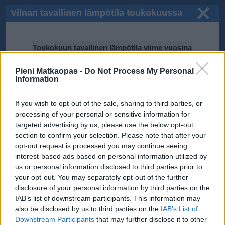
Vilnan tavallinen lämpötila toukokuussa
Toukokuun tavallinen lämpötila viime vuosina
25℃
Pieni Matkaopas -
Do Not Process My Personal
Information
20℃
If you wish to opt-out of the sale, sharing to third parties, or
15℃
processing of your personal or sensitive information for
targeted advertising by us, please use the below opt-out
section to confirm your selection. Please note that after your
10℃
opt-out request is processed you may continue seeing
2013
2010
2014
2016
interest-based ads based on personal information utilized by
5℃
2012
2015
us or personal information disclosed to third parties prior to
2011
2017
your opt-out. You may separately opt-out of the further
0℃
disclosure of your personal information by third parties on the
IAB’s list of downstream participants. This information may
Tiedot perustuvat National Oceanic and Atmospheric Administration
also be disclosed by us to third parties on the
IAB’s List of
(NOAA):n ilmastodataan.
Downstream Participants
that may further disclose it to other