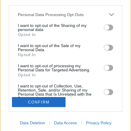
third parties.
Tammikuun keskilämpötila Vilnassa on viime vuosina
ollut -5 astetta. Öisin lämpötila on tyypillisesti laskenut -8
Personal Data Processing Opt Outs
asteen tienoille, ja päivisin lämpötila on kohonnut -3
I want to opt-out of the Sharing of my
asteen tuntumaan. Viereisestä kaaviosta näkee, miten
personal data.
lämmintä Vilnassa on keskimäärin ollut tammikuussa
Opted In
viime vuosina ja vaihteluväli, jolla lämpötila tavallisina
päivinä on minäkin vuonna liikkunut.
I want to opt-out of the Sale of my
Personal Data.
Hetkellisesti Vilnassa on silti koettu tätäkin kylmempiä ja
Opted In
lämpimämpiä tammikuisia päiviä. Esimerkiksi vuoden
I want to opt-out of processing my
2010 tammikuussa lämpötila käväisi alimmillaan -25
Personal Data for Targeted Advertising.
asteessa ja toisaalta vuonna 2016 tammikuussa
Opted In
hätyyteltiin eräänä poikkeuksellisen lämpimänä päivänä
I want to opt-out of Collection, Use,
+6 asteen lukemia.
Retention, Sale, and/or Sharing of my
Personal Data that Is Unrelated with the
Purposes for which it was collected.
CONFIRM
Opted In
Entä muut kuukaudet? Miten lämmintä Vilnassa on ollut...
Tammikuussa
Helmikuussa
Maaliskuussa
Data Deletion
Data Access
Privacy Policy
Huhtikuussa
Toukokuussa
Kesäkuussa