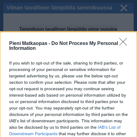
Vilnan tavallinen lämpötila tammikuussa
Tammikuun tavallinen lämpötila viime vuosina
5℃
Pieni Matkaopas -
Do Not Process My Personal
Information
0℃
If you wish to opt-out of the sale, sharing to third parties, or
-5℃
2015
processing of your personal or sensitive information for
2012
targeted advertising by us, please use the below opt-out
2011
2014
section to confirm your selection. Please note that after your
-10℃
2017
opt-out request is processed you may continue seeing
2013
2016
interest-based ads based on personal information utilized by
-15℃
us or personal information disclosed to third parties prior to
2010
your opt-out. You may separately opt-out of the further
-20℃
disclosure of your personal information by third parties on the
IAB’s list of downstream participants. This information may
Tiedot perustuvat National Oceanic and Atmospheric Administration
also be disclosed by us to third parties on the
IAB’s List of
(NOAA):n ilmastodataan.
Downstream Participants
that may further disclose it to other