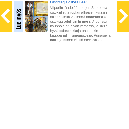
Ostokset ja ostosalueet
elle,
Viipuriin lähdetään paljon Suomesta
kuin
ostoksille, ja ruplan alhaisen kurssin
teitä
aikaan siellä voi tehdä monenmoisia
kasia
ostoksia edullisin hinnoin. Viipurissa
kauppoja on aivan ytimessä, ja siellä
ia
hyviä ostospaikkoja on etenkin
kauppahallin ympäristössä, Punaisella
torilla ja niiden välillä olevissa ko