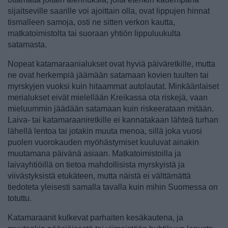
sijaitseville saarille voi ajoittain olla, ovat lippujen hinnat
tismalleen samoja, osti ne sitten verkon kautta,
matkatoimistolta tai suoraan yhtiön lippuluukulta
satamasta.
Nopeat katamaraanialukset ovat hyviä päiväretkille, mutta
ne ovat herkempiä jäämään satamaan kovien tuulten tai
myrskyjen vuoksi kuin hitaammat autolautat. Minkäänlaiset
merialukset eivät mielellään Kreikassa ota riskejä, vaan
mieluummin jäädään satamaan kuin riskeerataan mitään.
Laiva- tai katamaraaniretkille ei kannatakaan lähteä turhan
lähellä lentoa tai jotakin muuta menoa, sillä joka vuosi
puolen vuorokauden myöhästymiset kuuluvat ainakin
muutamana päivänä asiaan. Matkatoimistoilla ja
laivayhtiöillä on tietoa mahdollisista myrskyistä ja
viivästyksistä etukäteen, mutta näistä ei välttämättä
tiedoteta yleisesti samalla tavalla kuin mihin Suomessa on
totuttu.
Katamaraanit kulkevat parhaiten kesäkautena, ja