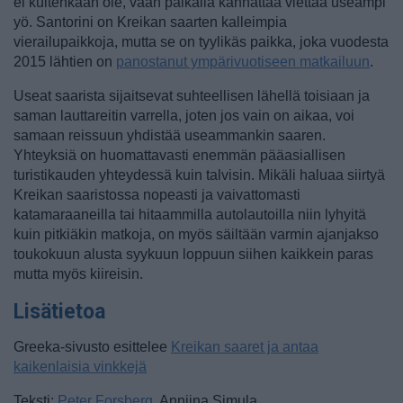
ei kuitenkaan ole, vaan paikalla kannattaa viettää useampi
yö. Santorini on Kreikan saarten kalleimpia
vierailupaikkoja, mutta se on tyylikäs paikka
, joka vuodesta
2015 lähtien on
panostanut ympärivuotiseen matkailuun
.
Useat saarista sijaitsevat suhteellisen lähellä toisiaan ja
saman lauttareitin varrella, joten jos vain on aikaa, voi
samaan reissuun yhdistää useammankin saaren.
Yhteyksiä on huomattavasti enemmän pääasiallisen
turistikauden yhteydessä kuin talvisin. Mikäli haluaa siirtyä
Kreikan saaristossa nopeasti ja vaivattomasti
katamaraaneilla tai hitaammilla autolautoilla niin lyhyitä
kuin pitkiäkin matkoja, on myös säiltään varmin ajanjakso
toukokuun alusta syykuun loppuun siihen kaikkein paras
mutta myös kiireisin.
Lisätietoa
Greeka-sivusto esittelee
Kreikan saaret ja antaa
kaikenlaisia vinkkejä
Teksti:
Peter Forsberg
, Anniina Simula