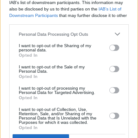
pääsee Kykladeille kaksi tuntia nopeammin.
Rafinaan
IAB’s list of downstream participants. This information may
pääsee bussilla Victoria-metroaseman vieressä olevalta
also be disclosed by us to third parties on the
IAB’s List of
KTEL-asemalta [
kartalla
].
Valtaosalle saarista on
Downstream Participants
that may further disclose it to other
kuitenkin helpompi ja jopa nopeampi kulkea Pireuksen
third parties.
kautta kuin Rafinasta. Poikkeuksen muodostavat
Personal Data Processing Opt Outs
kaukaisemmat Kykladien saaret ja etenkin Santorini ja
Mykonos, joille matkaaminen voi kestää 5-8 tuntia
I want to opt-out of the Sharing of my
Pireuksesta mutta vain 3-5 tuntia Rafinasta.
personal data.
Opted In
Ateenassa on paljon matkatoimistoja, mutta yksi
matkatoimisto, Adrianos Travel [
kartalla
], sijaitsee varsin
I want to opt-out of the Sale of my
Personal Data.
kätevällä paikalla Monastirakin aukion moskeijan vieressä,
Opted In
ja siellä on totuttu turisteihin. Sieltä voi kysellä niin
päiväretkistä kuin yksisuuntaisista lauttamatkoista
I want to opt-out of processing my
Personal Data for Targeted Advertising.
kaukaisimmillekin saarille.
Opted In
Saroniset saaret - Saronic Gulf Islands
I want to opt-out of Collection, Use,
Retention, Sale, and/or Sharing of my
Personal Data that Is Unrelated with the
Lähimpänä Ateenaa ovat
Saroniset saaret
, jotka sijaitsevat
Purposes for which it was collected.
aivan Kreikan mantereen edustalla Ateenan
Opted In
lounaispuolella. Saarille voi tehdä helposti ja lyhyessä