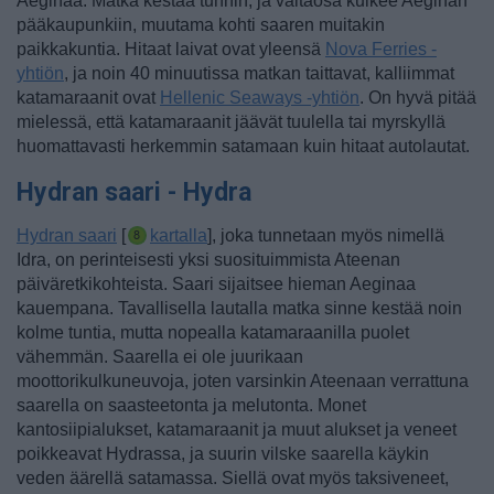
Aeginaa. Matka kestää tunnin, ja valtaosa kulkee Aeginan
pääkaupunkiin, muutama kohti saaren muitakin
paikkakuntia. Hitaat laivat ovat yleensä
Nova Ferries -
yhtiön
, ja noin 40 minuutissa matkan taittavat, kalliimmat
katamaraanit ovat
Hellenic Seaways -yhtiön
. On hyvä pitää
mielessä, että katamaraanit jäävät tuulella tai myrskyllä
huomattavasti herkemmin satamaan kuin hitaat autolautat.
Hydran saari - Hydra
Hydran saari
[
kartalla
], joka tunnetaan myös nimellä
Idra, on perinteisesti yksi suosituimmista Ateenan
päiväretkikohteista.
Saari sijaitsee hieman Aeginaa
kauempana. Tavallisella lautalla matka sinne kestää noin
kolme tuntia, mutta nopealla katamaraanilla puolet
vähemmän. Saarella ei ole juurikaan
moottorikulkuneuvoja, joten varsinkin Ateenaan verrattuna
saarella on saasteetonta ja melutonta. Monet
kantosiipialukset, katamaraanit ja muut alukset ja veneet
poikkeavat Hydrassa, ja suurin vilske saarella käykin
veden äärellä satamassa. Siellä ovat myös taksiveneet,