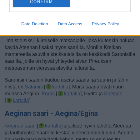
ajassa päiväretken Pireuksen satamasta lähtevillä
CONFIRM
lautoilla, mistä syystä saaret ovatkin suosittuja kohteita niin
paikallisten kuin matkailijoidenkin keskuudessa.
Data Deletion
Data Access
Privacy Policy
Saaret ovat suosiostaan huolimatta onnistuneet
säilyttämään kreikkalaisen ilmapiirinsä ja sopivat hyvin
"maistiaisiksi" kiireiselle matkaajalle, joka kuitenkin haluaa
käydä Ateenan lisäksi myös saarilla. Monilla Kreikan
mantereella asuvilla kreikkalaisilla on kesäkodit Saronisilla
saarilla, joille on hyvät yhteydet aivan Pireuksen
metroaseman vieressä olevilta laitureilta.
Saronisiin saariin kuuluu useita saaria, ja suurin ja lähin
niistä on
Salamis
[
kartalla
].
Muita saaria ovat muun
muassa Aegina,
Poros
[
kartalla
]
, Hydra ja
Spetses
[
kartalla
].
Aeginan saari - Aegina/Egina
Aeginan saari
[
kartalla
] sijaitsee hyvin lähellä Ateenaa,
ja lauttamatka saarelle kestää yleensä noin tunnin. Aegina
on varsin hyvä päiväretkikohde, mutta se on suosittu