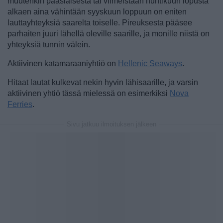
muutenkin pääsiäisestä tai viimeistään huhtikuun lopusta
alkaen aina vähintään syyskuun loppuun on eniten
lauttayhteyksiä saarelta toiselle. Pireuksesta pääsee
parhaiten juuri lähellä oleville saarille, ja monille niistä on
yhteyksiä tunnin välein.
Aktiivinen katamaraaniyhtiö on
Hellenic Seaways
.
Hitaat lautat kulkevat nekin hyvin lähisaarille, ja varsin
aktiivinen yhtiö tässä mielessä on esimerkiksi
Nova
Ferries
.
Sivu jatkuu ilmoituksen jälkeen