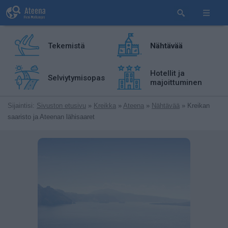
Tekemistä
Nähtävää
Hotellit ja
Selviytymisopas
majoittuminen
Sijaintisi:
Sivuston etusivu
»
Kreikka
»
Ateena
»
Nähtävää
» Kreikan
saaristo ja Ateenan lähisaaret