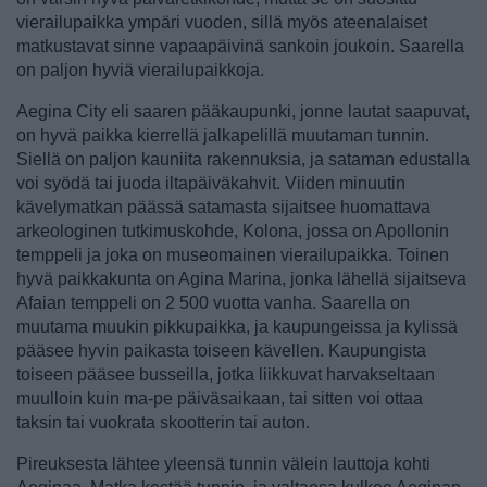
vierailupaikka ympäri vuoden, sillä myös ateenalaiset
matkustavat sinne vapaapäivinä sankoin joukoin.
Saarella
on paljon hyviä vierailupaikkoja.
Aegina City eli saaren pääkaupunki, jonne lautat saapuvat,
on hyvä paikka kierrellä jalkapelillä muutaman tunnin.
Siellä on paljon kauniita rakennuksia, ja sataman edustalla
voi syödä tai juoda iltapäiväkahvit. Viiden minuutin
kävelymatkan päässä satamasta sijaitsee huomattava
arkeologinen tutkimuskohde, Kolona, jossa on Apollonin
temppeli ja joka on museomainen vierailupaikka. Toinen
hyvä paikkakunta on Agina Marina, jonka lähellä sijaitseva
Afaian temppeli on 2 500 vuotta vanha. Saarella on
muutama muukin pikkupaikka, ja kaupungeissa ja kylissä
pääsee hyvin paikasta toiseen kävellen. Kaupungista
toiseen pääsee busseilla, jotka liikkuvat harvakseltaan
muulloin kuin ma-pe päiväsaikaan, tai sitten voi ottaa
taksin tai vuokrata skootterin tai auton.
Pireuksesta lähtee yleensä tunnin välein lauttoja kohti