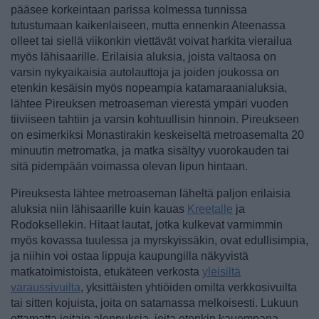
pääsee korkeintaan parissa kolmessa tunnissa
tutustumaan kaikenlaiseen, mutta ennenkin Ateenassa
olleet tai siellä viikonkin viettävät voivat harkita vierailua
myös lähisaarille. Erilaisia aluksia, joista valtaosa on
varsin nykyaikaisia autolauttoja ja joiden joukossa on
etenkin kesäisin myös nopeampia katamaraanialuksia,
lähtee Pireuksen metroaseman vierestä ympäri vuoden
tiiviiseen tahtiin ja varsin kohtuullisin hinnoin. Pireukseen
on esimerkiksi Monastirakin keskeiseltä metroasemalta 20
minuutin metromatka, ja matka sisältyy vuorokauden tai
sitä pidempään voimassa olevan lipun hintaan.
Pireuksesta lähtee metroaseman läheltä paljon erilaisia
aluksia niin lähisaarille kuin kauas
Kreetalle
ja
Rodoksellekin. Hitaat lautat, jotka kulkevat varmimmin
myös kovassa tuulessa ja myrskyissäkin, ovat edullisimpia,
ja niihin voi ostaa lippuja kaupungilla näkyvistä
matkatoimistoista, etukäteen verkosta
yleisiltä
varaussivuilta
, yksittäisten yhtiöiden omilta verkkosivuilta
tai sitten kojuista, joita on satamassa melkoisesti. Lukuun
ottamatta joitain alennuksia, joita etenkin kauempana