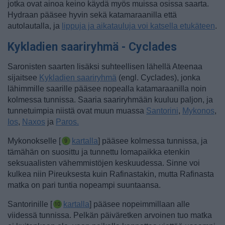
jotka ovat ainoa keino käydä myös muissa osissa saarta.
Hydraan pääsee hyvin sekä katamaraanilla että
autolautalla, ja
lippuja ja aikatauluja voi katsella etukäteen
.
Kykladien saariryhmä - Cyclades
Saronisten saarten lisäksi suhteellisen lähellä Ateenaa
sijaitsee
Kykladien saariryhmä
(engl. Cyclades), jonka
lähimmille saarille pääsee nopealla katamaraanilla noin
kolmessa tunnissa. Saaria saariryhmään kuuluu paljon, ja
tunnetuimpia niistä ovat muun muassa
Santorini
,
Mykonos
,
Ios
,
Naxos
ja
Paros.
Mykonokselle [
kartalla
] pääsee kolmessa tunnissa, ja
tämähän on suosittu ja tunnettu lomapaikka etenkin
seksuaalisten vähemmistöjen keskuudessa. Sinne voi
kulkea niin Pireuksesta kuin Rafinastakin, mutta Rafinasta
matka on pari tuntia nopeampi suuntaansa.
Santorinille [
kartalla
] pääsee nopeimmillaan alle
viidessä tunnissa. Pelkän päiväretken arvoinen tuo matka