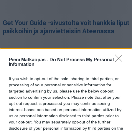
Get Your Guide -sivustolta voit hankkia liput
paikkoihin ja ajanvietteisiin Ateenassa
Pieni Matkaopas -
Do Not Process My Personal
Information
If you wish to opt-out of the sale, sharing to third parties, or
processing of your personal or sensitive information for
targeted advertising by us, please use the below opt-out
section to confirm your selection. Please note that after your
opt-out request is processed you may continue seeing
interest-based ads based on personal information utilized by
Pireuksen lisäksi Rafinan satama [
kartalla
] on paikka,
us or personal information disclosed to third parties prior to
josta lähtee lauttoja etenkin Kykladien saarille. Rafinaan
your opt-out. You may separately opt-out of the further
on pidempi matka, noin puolitoista tuntia, mutta sieltä
disclosure of your personal information by third parties on the