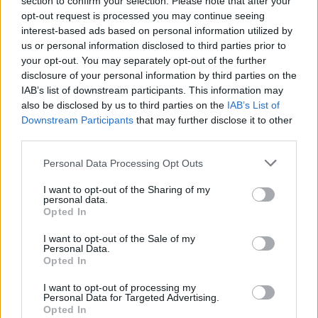
section to confirm your selection. Please note that after your
opt-out request is processed you may continue seeing
Mitä asiasi koskee:
interest-based ads based on personal information utilized by
us or personal information disclosed to third parties prior to
Haluan kirjoittaa Pieneen matkaoppaaseen
your opt-out. You may separately opt-out of the further
Ehdotan kaupallista yhteistyötä tai haluan mainostaa
disclosure of your personal information by third parties on the
sivustolla
IAB’s list of downstream participants. This information may
Minulla on muu yhteistyöehdotus
also be disclosed by us to third parties on the
IAB’s List of
Minulla on matkailualaa koskeva juttuvinkki
Downstream Participants
that may further disclose it to other
Löysin virheen tai puutteen oppaasta
third parties.
Muu asia
Personal Data Processing Opt Outs
Sähköpostiosoitteesi (jos haluat että vastaamme):
I want to opt-out of the Sharing of my
personal data.
Viestisi:
Opted In
I want to opt-out of the Sale of my
Personal Data.
Opted In
I want to opt-out of processing my
Personal Data for Targeted Advertising.
Opted In