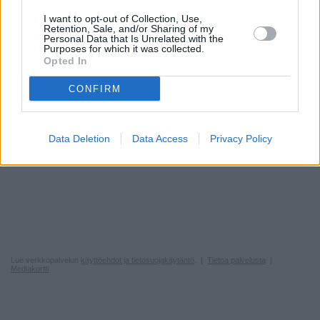
I want to opt-out of Collection, Use,
Retention, Sale, and/or Sharing of my
Personal Data that Is Unrelated with the
Purposes for which it was collected.
Opted In
CONFIRM
Data Deletion
Data Access
Privacy Policy
Lue verkkopalvelun
käyttöehdot ja tietosuojakäytäntö
. |
Tietoa palvelusta
|
Mediakortti