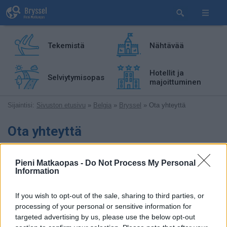
Tekemistä
Nähtävää
Hotellit ja
Selviytymisopas
majoittuminen
Sijaintisi:
Sivuston etusivu
»
Belgia
»
Bryssel
» Ota yhteyttä
Ota yhteyttä
Otamme mielellämme vastaan palautetta: Risuja, ruusuja,
Pieni Matkaopas -
Do Not Process My Personal
vinkkejä, omia matkakokemuksiasi, ehdotuksia, jne.
Information
Tavoitat Pienen matkaoppaan tekijät lähettämällä
sähköpostia osoitteeseen:
If you wish to opt-out of the sale, sharing to third parties, or
processing of your personal or sensitive information for
targeted advertising by us, please use the below opt-out
Voit myös käyttää alla olevaa
yhteydenottolomaketta
: