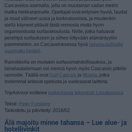
Carcavelos-asemalla, jolta on muutaman sadan metrin
matka hiekkarannalle. Opettajat ovat erityisen hyviä, laudat
ja muut välineet uusia ja korkeatasoisia, ja muutenkin
siellä käyneet pitävät tästä rennosta mutta hyvin
organisoidusta surfauskoulusta. Niille, jotka haluavat
perehtyä surfaukseen ja siihen liittyvään elämäntyyliin
paremminkin, on Carcaveloksessa hyvä
lainelautailijoille
suunnattu hosteli
.
Rannikkolla on muitakin surfausmahdollisuuksia, ja
lainelautailemaan voi mennä hyvin myös Cascaisin pitkille
rannoille. Täällä ovat
Surf Cascais
ja
Moana
, jotka
molemmat antavat opetusta ja vuokraavat laitteita.
TripAdvisor esittelee
kaikenlaista tekemistä Lissabonissa
Teksti:
Peter Forsberg
Tarkistettu ja päivitetty: 2016/02
Älä majoitu minne tahansa – Lue alue- ja
hotellivinkit