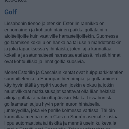
9.30-19.00.
Golf
Lissabonin tienoo ja etenkin Estorilin rannikko on
erinomainen ja kohtuuhintainen paikka golfata niin
aloittelijoille kuin vaativille harrastelijoillekin. Suomessa
golfaamisen kokeilu on hankalaa tai usein mahdotontakin
ja joka tapauksessa ylihintaista, joten lajia kannattaa
kokeilla ja satunnaisesti harrastaa etelässä, missä hinnat
ovat kohtuullisia ja ilmat golfia suosivia.
Monet Estorilin ja Cascaisin kentät ovat huippuarkkitehtien
suunnittelemia ja Euroopan hienoimpia, ja golfaaminen
käy hyvin täällä ympäri vuoden, joskin elokuu ja jotkin
muut vilkkaat matkustusajat saattavat olla liian hektisiä
aikoja golfata ainakin iltapäivisin. Matka Lissabonista
golfaamaan sujuu hyvin parin euron hintaisella
junakyydillä, joka vie perille kolmessa vartissa. Tällöin
kannattaa mennä ensin Cais do Sodrén asemalle, ostaa
lippu automaatista tai tiskiltä ja mennä usein kulkevalla