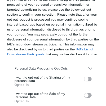
tai Cais do Sodréen, missä kauppahallin vieressä on aina
processing of your personal or sensitive information for
tuk-tukeja odottelemassa. Yhtiö, joka tekee kierroksia, on
targeted advertising by us, please use the below opt-out
esimerkiksi
Tukguide Portugal
, jolla on monipuolinen
section to confirm your selection. Please note that after your
repertuaari kierroksia.
opt-out request is processed you may continue seeing
interest-based ads based on personal information utilized by
Toinen uudehko tapa tutustua Lissaboniin on
Hippotrip
.
us or personal information disclosed to third parties prior to
Tämä on yhä useammasta kaupungista tutuksi tullut
your opt-out. You may separately opt-out of the further
kierros, jossa ollaan sekä maalla että vedessä liikkuvassa
disclosure of your personal information by third parties on the
kulkuneuvossa. Kierrokset lähtevät Doca de Santo Amaro -
IAB’s list of downstream participants. This information may
satamasta, suuren Ponte de 25 Abril -sillan alta, ja 90
also be disclosed by us to third parties on the
IAB’s List of
minuutin kierros maksaa lapsilta 15, aikuisilta 25 euroa.
Downstream Participants
that may further disclose it to other
third parties.
Sivu jatkuu ilmoituksen jälkeen
Personal Data Processing Opt Outs
I want to opt-out of the Sharing of my
personal data.
Opted In
I want to opt-out of the Sale of my
Personal Data.
Opted In