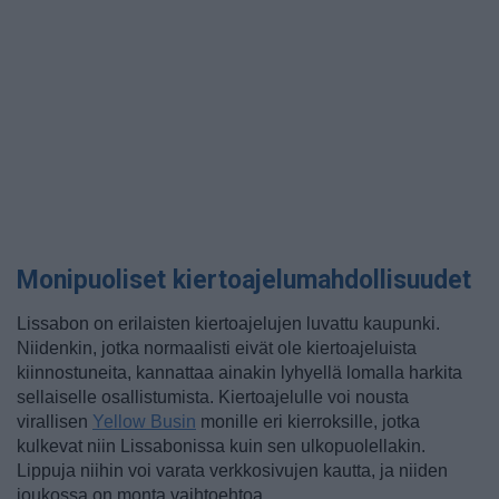
Monipuoliset kiertoajelumahdollisuudet
Lissabon on erilaisten kiertoajelujen luvattu kaupunki.
Niidenkin, jotka normaalisti eivät ole kiertoajeluista
kiinnostuneita, kannattaa ainakin lyhyellä lomalla harkita
sellaiselle osallistumista. Kiertoajelulle voi nousta
virallisen
Yellow Busin
monille eri kierroksille, jotka
kulkevat niin Lissabonissa kuin sen ulkopuolellakin.
Lippuja niihin voi varata verkkosivujen kautta, ja niiden
joukossa on monta vaihtoehtoa.