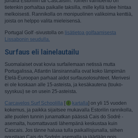
junalla Estoriliin tai Cascaisiin. Toinen vaihtoehto on
tietenkin porhaltaa paikalle taksilla, mille kyllä tulee hintaa
melkoisesti. Rannikolla on monipuolinen valikoima kenttiä,
joista on helppo valita mieleisensä.
Portugal Golf -sivustolla on
lisätietoa golfaamisesta
Lissabonin seudulla.
Surfaus eli lainelautailu
Suomalaiset ovat kovia surfailemaan netissä mutta
Portugalissa, Atlantin länsirannalla ovat koko lämpimän
Etelä-Euroopan parhaat aidot surfausolosuhteet. Merivesi
ei ole koskaan alle 15-asteista, ja kesäkautena (touko-
syyskuu) se on usein 25-asteista.
Carcavelos Surf Schoolilla
[
kartalla
] on yli 15 vuoden
kokemus, ja paikka sijaitsee mukavalla Estorilin rannikolla,
alle puolen tunnin junamatkan päässä Cais do Sodré -
asemalta, huomattavasti lähempänä keskustaa kuin
Cascais.
Jos tänne haluaa tulla paikallisjunalla, siihen
noustaan Cais do Sodrén asemalla ja jäädään pois