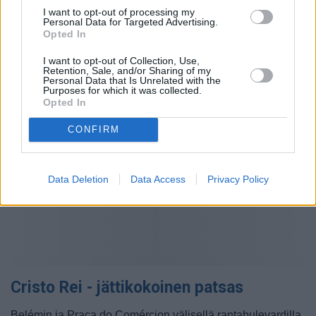
I want to opt-out of processing my
Personal Data for Targeted Advertising.
Opted In
I want to opt-out of Collection, Use,
Get Your Guide -sivustolta voit hankkia liput
Retention, Sale, and/or Sharing of my
Personal Data that Is Unrelated with the
paikkoihin ja ajanvietteisiin Lissabonissa
Purposes for which it was collected.
Opted In
CONFIRM
Data Deletion
Data Access
Privacy Policy
Cristo Rei - jättikokoinen patsas
Belémin ja Praça do Comércion välisellä rantabulevardilla