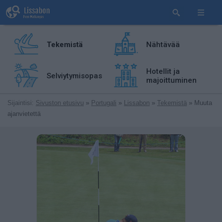
Tekemistä
Nähtävää
Hotellit ja
Selviytymisopas
majoittuminen
Sijaintisi:
Sivuston etusivu
»
Portugali
»
Lissabon
»
Tekemistä
» Muuta
ajanvietettä