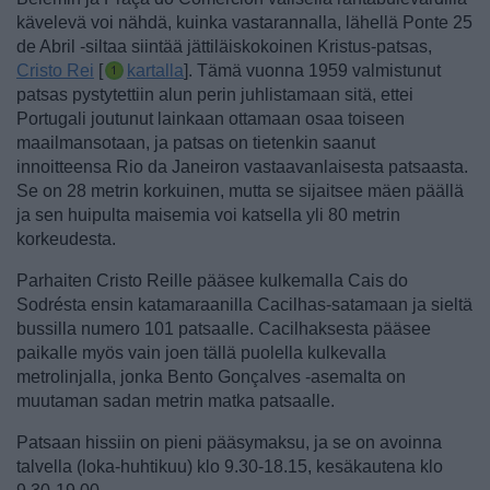
kävelevä voi nähdä, kuinka vastarannalla, lähellä Ponte 25
de Abril -siltaa siintää jättiläiskokoinen
Kristus-patsas,
Cristo Rei
[
kartalla
]. Tämä vuonna 1959 valmistunut
patsas pystytettiin alun perin juhlistamaan sitä, ettei
Portugali joutunut lainkaan ottamaan osaa toiseen
maailmansotaan, ja patsas on tietenkin saanut
innoitteensa Rio da Janeiron vastaavanlaisesta patsaasta.
Se on 28 metrin korkuinen, mutta se sijaitsee mäen päällä
ja sen huipulta maisemia voi katsella yli 80 metrin
korkeudesta.
Parhaiten Cristo Reille pääsee kulkemalla Cais do
Sodrésta ensin katamaraanilla Cacilhas-satamaan ja sieltä
bussilla numero 101 patsaalle. Cacilhaksesta pääsee
paikalle myös vain joen tällä puolella kulkevalla
metrolinjalla, jonka Bento Gonçalves -asemalta on
muutaman sadan metrin matka patsaalle.
Patsaan hissiin on pieni pääsymaksu, ja se on avoinna
talvella (loka-huhtikuu) klo 9.30-18.15, kesäkautena klo