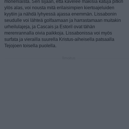
monenlaista. Sen sijaan, että kävelee mäkisiä katuja pitkin
ylös alas, voi nousta mitä erilaisimpien kiertoajeluiden
kyytiin ja nähdä lyhyessä ajassa enemmän. Lissabonin
seudulle voi lähteä golfaamaan ja harrastamaan muitakin
urheilulajeja, ja Cascais ja Estoril ovat tähän
merenrannalla oivia paikkoja. Lissabonissa voi myös
surfata ja vierailla suurella Kristus-aiheisella patsaalla
Tejojoen toisella puolella.
Ilmoitus