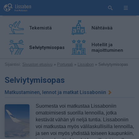
Tekemistä
Nähtävää
Hotellit ja
Selviytymisopas
majoittuminen
Sijaintisi:
Sivuston etusivu
»
Portugali
»
Lissabon
» Selviytymisopas
Selviytymisopas
Matkustaminen, lennot ja matkat Lissaboniin
Suomesta voi matkustaa Lissaboniin
omatoimisesti suorilla lennoilla, jotka
kestävät vähän yli neljä tuntia. Lissaboniin
voi matkustaa myös välilaskullisilla lennoilla,
ja sen voi myös yhdistää toiseen kaupunkiin,