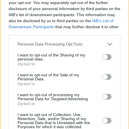
your opt-out. You may separately opt-out of the further
disclosure of your personal information by third parties on the
IAB’s list of downstream participants. This information may
also be disclosed by us to third parties on the
IAB’s List of
Downstream Participants
that may further disclose it to other
Saapuminen Lissaboniin ja siirtyminen eteenpäin
third parties.
Lissabonin lentoasemalta on helppo siirtyä
Personal Data Processing Opt Outs
keskustaan metrolla, ja monissa tapauksissa
helpointa on matkustaa muualle kaupunkiin
I want to opt-out of the Sharing of my
personal data.
tai alueelle keskustan kautta. Jos määränpää
Opted In
on Lissabonin ympäristössä kuten
Estorilissa, voi sinne matkustaa suoraan
I want to opt-out of the Sale of my
taksilla, ja taksilla voi kulkea minne tahansa Lissabonin
Personal Data.
Opted In
alueelle tai sen lähelle. Jos Lissaboniin saapuu rautateitse,
on siellä muutama suuri asema, ja kaikilta rautatieasemilta
I want to opt-out of processing my
on metroyhteys muualle kaupunkiin. >>
Saapuminen
Personal Data for Targeted Advertising.
Lissaboniin ja siirtyminen eteenpäin
Opted In
I want to opt-out of Collection, Use,
Retention, Sale, and/or Sharing of my
Liikkuminen Lissabonissa
Personal Data that Is Unrelated with the
Purposes for which it was collected.