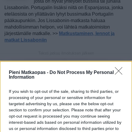
josta on hyvät yhteydet bussilla tai junalla
Lissaboniin. Portugalin lisäksi niitä on Espanjassa, jonka
eteläosista on yllättävän lyhyt bussimatka Portugalin
pääkaupunkiin. Jos Lissabonin-matkasta haluaa
mahdollisimman helpon, voi lähteä matkatoimiston
järjestämälle matkalle. >>
Matkustaminen, lennot ja
matkat Lissaboniin
Teksti jatkuu ilmoituksen jälkeen
Pieni Matkaopas -
Do Not Process My Personal
Information
If you wish to opt-out of the sale, sharing to third parties, or
processing of your personal or sensitive information for
targeted advertising by us, please use the below opt-out
section to confirm your selection. Please note that after your
opt-out request is processed you may continue seeing
interest-based ads based on personal information utilized by
us or personal information disclosed to third parties prior to