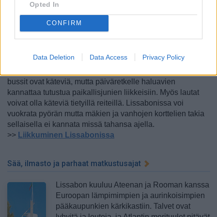
Opted In
Lissabonissa voi ydinkeskustassa ja
yksittäisten kaupunginosien alueella kävellä
CONFIRM
paikasta toiseen. Hissit ja funikulaarit vievät
ylös jyrkkiä mäkiä, ja metrolla pääsee
nopeasti siirtymään vaikka keskustan toiselta
Data Deletion
Data Access
Privacy Policy
laidalta toiselle. Raitiovaunut liikkuvat sinne
minne metrolla ei välttämättä pääse. Joillain matkoilla
bussit ovat käteviä, mutta päiväretkelle haluavien
kannattaa tutustua paikallisjunien liikkeisiin. Myös lautat
voivat olla käteviä tietyillä reiteillä. Lissabonissa voi
vuokrata pyörän mutta mäkien ja vanhojen korttelien takia
sellaisella ei kannata missä tahansa ajella.
>>
Liikkuminen Lissabonissa
Sää, ilmasto ja parhaat matkustusajat
Lissabon kuuluu Ateenan ja Rooman kanssa
Euroopan lämpimimpien ja aurinkoisimpien
pääkaupunkien kärkikastiin. Talvet ovat
lyhyitä ja leutoja, ja Atlantin merituulet pitävät