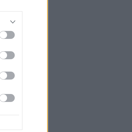
Chelsean ja
en