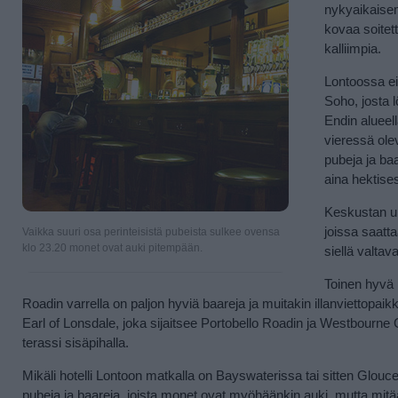
nykyaikaisemp
kovaa soitet
kalliimpia.
Lontoossa ei
Soho, josta 
Endin alueell
vieressä ole
pubeja ja baa
aina hektis
Keskustan ul
joissa saatt
Vaikka suuri osa perinteisistä pubeista sulkee ovensa
klo 23.20 monet ovat auki pitempään.
siellä valta
Toinen hyvä i
Roadin varrella on paljon hyviä baareja ja muitakin illanviettopai
Earl of Lonsdale, joka sijaitsee Portobello Roadin ja Westbourne Gr
terassi sisäpihalla.
Mikäli hotelli Lontoon matkalla on Bayswaterissa tai sitten Glou
pubeja ja baareja, joista monet ovat myöhäänkin auki, mutta mitään