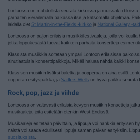
Lontoossa on mahdollista seurata kirkoissa ja muissakin tiloissa ko
parhaiten vierailemalla paikassa itse ja katsomalla ohjelmaa. Paik
laidalla olet
St Martin-in-the-Fields -kirkko
ja
National Gallery -ta
Lontoossa on paljon erilaisia musiikkifestivaaleja, joilla voi kuu
jotka loppukesästä tuovat kaikkein parhaita konsertteja esimerkiks
Klassista musiikkia soitetaan ympäri Lontoon erilaisissa paikoissa
ainutlaatuisia konserttipaikkoja. Mikäli haluaa nähdä kaikki konse
Klassisen musiikin lisäksi balettia ja oopperaa on aina esillä Lo
oopperan esityspaikka, ja
Sadlers Wells
on hyvä paikka seurata b
Rock, pop, jazz ja viihde
Lontoossa on valtavasti erilaisia kevyen musiikin konsetteja jatkuv
musikaaleja, joita esitetään etenkin West Endissä.
Musikaaleja esitetään päivittäin, ja lippuja voi hankkia erityisen h
näistä voi saada edullisesti lippuja saman päivän esityksiin. Lipp
suosituksista
.