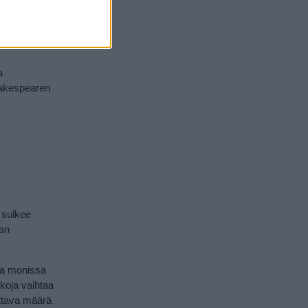
aa hoitaa
 vähän
ikki
a
hakespearen
 sulkee
aan
 ja monissa
kkoja vaihtaa
ttava määrä