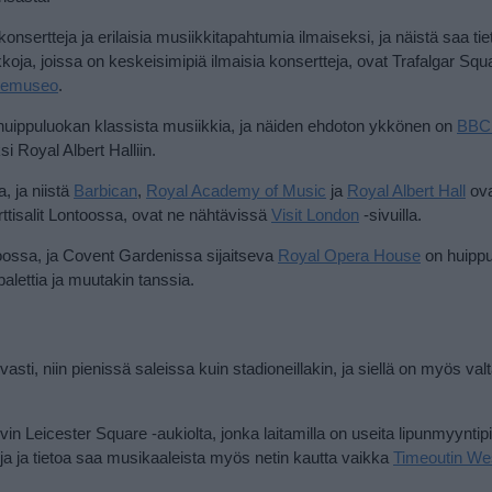
nsertteja ja erilaisia musiikkitapahtumia ilmaiseksi, ja näistä saa ti
koja, joissa on keskeisimipiä ilmaisia konsertteja, ovat Trafalgar Squ
idemuseo
.
lla huippuluokan klassista musiikkia, ja näiden ehdoton ykkönen on
BBC
i Royal Albert Halliin.
, ja niistä
Barbican
,
Royal Academy of Music
ja
Royal Albert Hall
ova
rttisalit Lontoossa, ovat ne nähtävissä
Visit London
-sivuilla.
ntoossa, ja Covent Gardenissa sijaitseva
Royal Opera House
on huipp
alettia ja muutakin tanssia.
asti, niin pienissä saleissa kuin stadioneillakin, ja siellä on myös val
yvin Leicester Square -aukiolta, jonka laitamilla on useita lipunmyyntipi
uja ja tietoa saa musikaaleista myös netin kautta vaikka
Timeoutin We