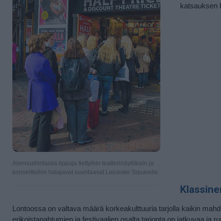
katsauksen k
Alennushintaisia lippuja tiettyihin teatterinäytöksiin ja
konsertteihin halajavat suuntaavat Leicester Squarelle.
Klassine
Lontoossa on valtava määrä korkeakulttuuria tarjolla kaikin mahdoll
erikoistapahtumien ja festivaalien osalta tarjonta on jatkuvaa ja r