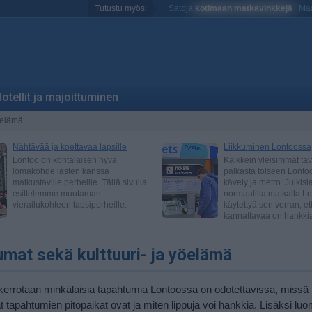
Tutustu myös:
Satoja
kotimaan matkavinkkejä
Maa
otellit ja majoittuminen
öelämä
mat sekä kulttuuri- ja yöelämä
a kerrotaan minkälaisia tapahtumia Lontoossa on odotettavissa, missä
 tapahtumien pitopaikat ovat ja miten lippuja voi hankkia. Lisäksi l