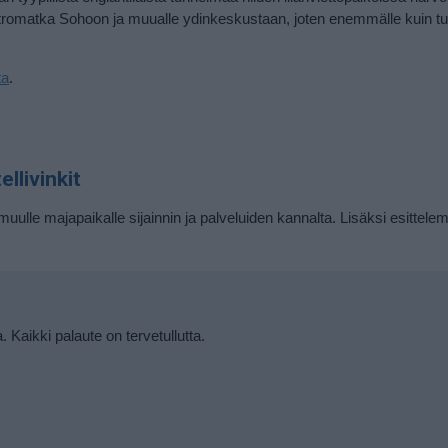
etromatka Sohoon ja muualle ydinkeskustaan, joten enemmälle kuin tuop
ta
.
llivinkit
muulle majapaikalle sijainnin ja palveluiden kannalta. Lisäksi esittele
a. Kaikki palaute on tervetullutta.