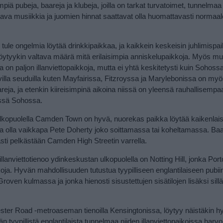
iä pubeja, baareja ja klubeja, joilla on tarkat turvatoimet, tunnelmaa 
tava musiikkia ja juomien hinnat saattavat olla huomattavasti normaal
 tule ongelmia löytää drinkkipaikkaa, ja kaikkein keskeisin juhlimispa
löytyykin valtava määrä mitä erilaisimpia anniskelupaikkoja. Myös m
a on paljon illanviettopaikkoja, mutta ei yhtä keskitetysti kuin Sohos
villa seuduilla kuten Mayfairissa, Fitzroyssa ja Marylebonissa on myö
reja, ja etenkin kiireisimpinä aikoina niissä on yleensä rauhallisempaa
essä Sohossa.
kopuolella Camden Town on hyvä, nuorekas paikka löytää kaikenlaisi
aa olla vaikkapa Pete Doherty joko soittamassa tai koheltamassa. Baa
vasti pelkästään Camden High Streetin varrella.
llanviettotienoo ydinkeskustan ulkopuolella on Notting Hill, jonka Port
kkoja. Hyvän mahdollisuuden tutustua tyypilliseen englantilaiseen pubii
oven kulmassa ja jonka hienosti sisustettujen sisätilojen lisäksi sillä
cester Road -metroaseman tienoilla Kensingtonissa, löytyy näistäkin 
 tyypillistä englantilaista tunnelmaa niiden illanviettopaikoissa harvo