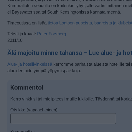
Kummaltakin seudulta on kuitenkin lyhyt, alle vartin mittainen m
ei Bayswaterissa tai South Kensingtonissa kannata mennä.
Timeoutissa on lisää
tietoa Lontoon pubeista, baareista ja klubeis
Teksti ja kuvat:
Peter Forsberg
2011/10
Älä majoitu minne tahansa – Lue alue- ja hote
Alue- ja hotellivinkeissä
kerromme parhaista alueista hotellille tai 
alueiden pidetyimpiä yöpymispaikkoja.
Kommentoi
Kerro vinkkisi tai mielipiteesi muille lukijoille. Täydennä tai korja
Otsikko (vapaaehtoinen):
Kommenttisi: