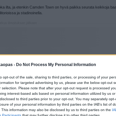
oka ilta, ja etenkin Camden Town on hyvä paikka seurata keikkoja baa
orioissa ja stadinoinella.
atkuu ilmoituksen jälkeen
kaopas -
Do Not Process My Personal Information
to opt-out of the sale, sharing to third parties, or processing of your per
formation for targeted advertising by us, please use the below opt-out s
r selection. Please note that after your opt-out request is processed y
kia liput paikkoihin ja ajanvietteisiin
eing interest-based ads based on personal information utilized by us or
disclosed to third parties prior to your opt-out. You may separately opt-
losure of your personal information by third parties on the IAB’s list of
. This information may also be disclosed by us to third parties on the
IA
Participants
that may further disclose it to other third parties.