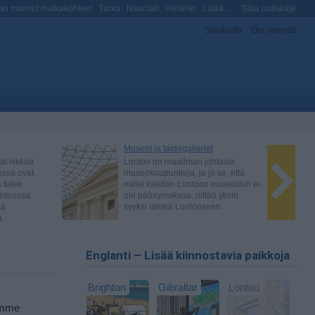
n mainiot matkakohteet
Turku
Naantali
Helsinki
Lisää...
Tilaa uutiskirje
Sivukartta
Ota yhteyttä
Englanti – Lisää kiinnostavia paikkoja
Brighton
Gibraltar
Lontoo
uomme