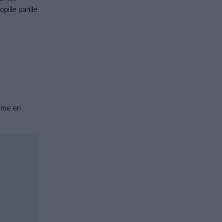
ille parille
mme eri