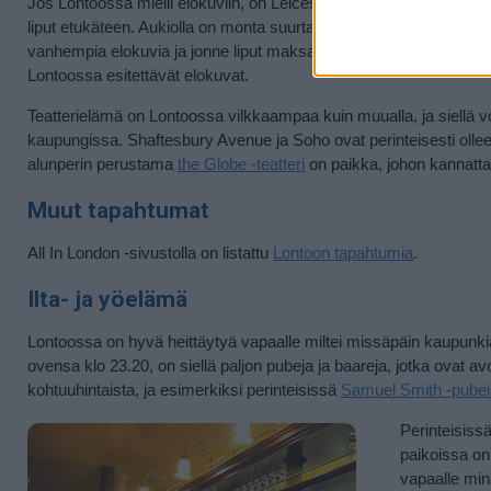
Jos Lontoossa mielii elokuviin, on Leicester Square siihen hyvä, k
liput etukäteen. Aukiolla on monta suurta elokuvateatteria, ja se
vanhempia elokuvia ja jonne liput maksavat edullisimmillaan vain
Lontoossa esitettävät elokuvat.
Teatterielämä on Lontoossa vilkkaampaa kuin muualla, ja siellä vo
kaupungissa. Shaftesbury Avenue ja Soho ovat perinteisesti oll
alunperin perustama
the Globe -teatteri
on paikka, johon kannatta
Muut tapahtumat
All In London -sivustolla on listattu
Lontoon tapahtumia
.
Ilta- ja yöelämä
Lontoossa on hyvä heittäytyä vapaalle miltei missäpäin kaupunkia
ovensa klo 23.20, on siellä paljon pubeja ja baareja, jotka ovat
kohtuuhintaista, ja esimerkiksi perinteisissä
Samuel Smith -pube
Perinteisiss
paikoissa on 
vapaalle mi