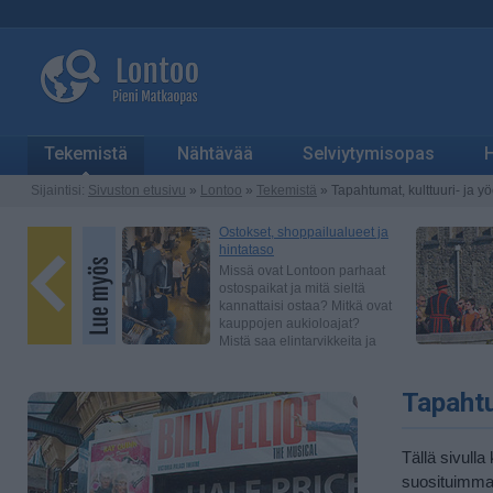
Tekemistä
Nähtävää
Selviytymisopas
H
Sijaintisi:
Sivuston etusivu
»
Lontoo
»
Tekemistä
» Tapahtumat, kulttuuri- ja y
Tapahtu
Tällä sivull
suosituimmat