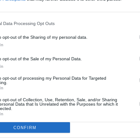
l Data Processing Opt Outs
o opt-out of the Sharing of my personal data.
In
o opt-out of the Sale of my Personal Data.
In
to opt-out of processing my Personal Data for Targeted
ing.
lla Lontoossa, ja kaikesta urheiluun liittyvästä saa kätevimmin tietoa
In
o opt-out of Collection, Use, Retention, Sale, and/or Sharing
taa aina muistaa, että lippuja on pääjoukkueiden kuten Arsenalin, 
ersonal Data that Is Unrelated with the Purposes for which it
en jalkapalloa seuraamaan mielivien kannattaa tutustua alempien sarjoj
lected.
In
lippuja tarjolla ja ne ovat kohtuuhintaisia.
CONFIRM