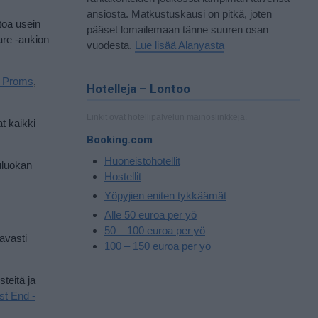
ansiosta. Matkustuskausi on pitkä, joten
etoa usein
pääset lomailemaan tänne suuren osan
are -aukion
vuodesta.
Lue lisää Alanyasta
 Proms
,
Hotelleja – Lontoo
Linkit ovat hotellipalvelun mainoslinkkejä.
t kaikki
Booking.com
Huoneistohotellit
uluokan
Hostellit
Yöpyjien eniten tykkäämät
Alle 50 euroa per yö
50 – 100 euroa per yö
tavasti
100 – 150 euroa per yö
steitä ja
st End -