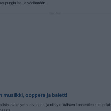
aupungin ilta- ja yöelämään.
Ilmoitus
n musiikki, ooppera ja baletti
isin tavoin ympäri vuoden, ja niin yksittäisten konserttien kuin erilai
unsasta.