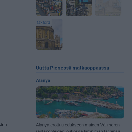
Oxford
Uutta Pienessä matkaoppaassa
Alanya
sten
Alanya erottuu edukseen muiden Välimeren
rantakohteiden joukossa lämpimän talvensa