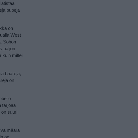
latistaa
eja pubeja
ikka on
uualla West
sa. Sohon
s paljon
 kuin miltei
a baareja,
reja on
obello
n tarjoaa
 on suuri
hyvä määrä
in on.