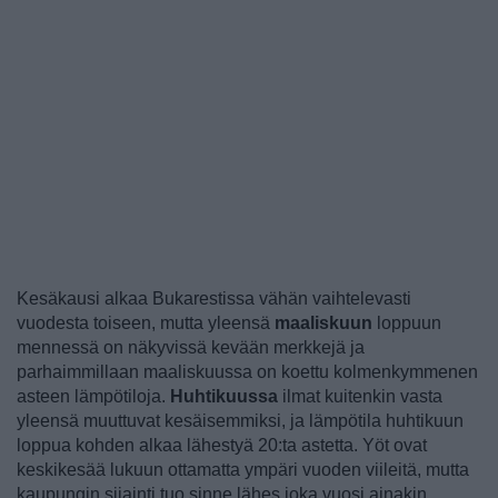
Kesäkausi alkaa Bukarestissa vähän vaihtelevasti
vuodesta toiseen, mutta yleensä
maaliskuun
loppuun
mennessä on näkyvissä kevään merkkejä ja
parhaimmillaan maaliskuussa on koettu kolmenkymmenen
asteen lämpötiloja.
Huhtikuussa
ilmat kuitenkin vasta
yleensä muuttuvat kesäisemmiksi, ja lämpötila huhtikuun
loppua kohden alkaa lähestyä 20:ta astetta. Yöt ovat
keskikesää lukuun ottamatta ympäri vuoden viileitä, mutta
kaupungin sijainti tuo sinne lähes joka vuosi ainakin