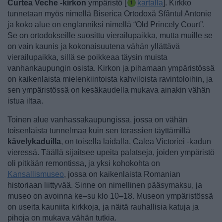
Curtea Veche -kirkon
ympäristö [
kartalla
]. Kirkko
tunnetaan myös nimellä Biserica Ortodoxă Sfântul Antonie
ja koko alue on englanniksi nimellä “Old Princely Court”.
Se on ortodokseille suosittu vierailupaikka, mutta muille se
on vain kaunis ja kokonaisuutena vähän yllättävä
vierailupaikka, sillä se poikkeaa täysin muista
vanhankaupungin osista. Kirkon ja pihamaan ympäristössä
on kaikenlaista mielenkiintoista kahviloista ravintoloihin, ja
sen ympäristössä on kesäkaudella mukava ainakin vähän
istua iltaa.
Toinen alue vanhassakaupungissa, jossa on vähän
toisenlaista tunnelmaa kuin sen terassien täyttämillä
kävelykaduilla
, on toisella laidalla, Calea Victoriei -kadun
vieressä. Täällä sijaitsee upeita palatseja, joiden ympäristö
oli pitkään remontissa, ja yksi kohokohta on
Kansallismuseo
, jossa on kaikenlaista Romanian
historiaan liittyvää. Sinne on nimellinen pääsymaksu, ja
museo on avoinna ke–su klo 10–18. Museon ympäristössä
on useita kauniita kirkkoja, ja näitä rauhallisia katuja ja
pihoja on mukava vähän tutkia.