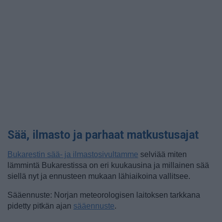
Sää, ilmasto ja parhaat matkustusajat
Bukarestin sää- ja ilmastosivultamme
selviää miten
lämmintä Bukarestissa on eri kuukausina ja millainen sää
siellä nyt ja ennusteen mukaan lähiaikoina vallitsee.
Sääennuste: Norjan meteorologisen laitoksen tarkkana
pidetty pitkän ajan
sääennuste
.