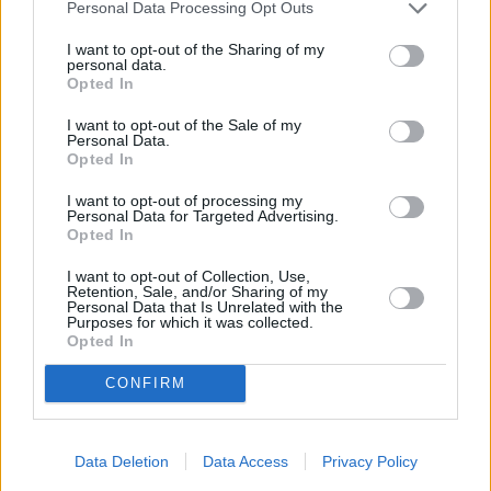
Personal Data Processing Opt Outs
I want to opt-out of the Sharing of my
personal data.
Opted In
I want to opt-out of the Sale of my
Personal Data.
Opted In
I want to opt-out of processing my
Piaţa Revoluţiei -aukiolla sijaitsee Romanian kansallinen taidemuseo.
Personal Data for Targeted Advertising.
Opted In
Calea Victoriei ja Piaţa Revoluţiei
I want to opt-out of Collection, Use,
Retention, Sale, and/or Sharing of my
Bukarestin eräänlainen pääkatu ja pääbulevardin ohella
Personal Data that Is Unrelated with the
Purposes for which it was collected.
sen vaikuttavin katu on
Calea Victoriei
, jonka nähtävyydet
Opted In
ja koko olemus huipentuvat aukiolla nimeltään
Piaţa Revoluţiei
[
kartalla
]. Aukiolla on etenkin
CONFIRM
viikonloppuisin, kun kadulla on mahdollisimman vähän
liikennettä, melko mukavaa mutta täysin urbaania kivikylän
tunnelmaa.
Data Deletion
Data Access
Privacy Policy