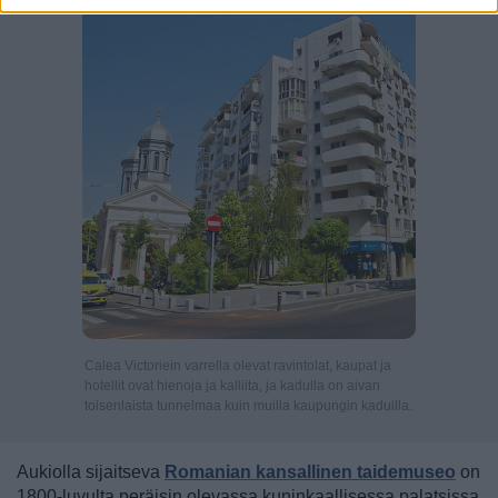
Calea Victoriein varrella olevat ravintolat, kaupat ja
hotellit ovat hienoja ja kalliita, ja kadulla on aivan
toisenlaista tunnelmaa kuin muilla kaupungin kaduilla.
Aukiolla sijaitseva
Romanian kansallinen taidemuseo
on
1800-luvulta peräisin olevassa kuninkaallisessa palatsissa