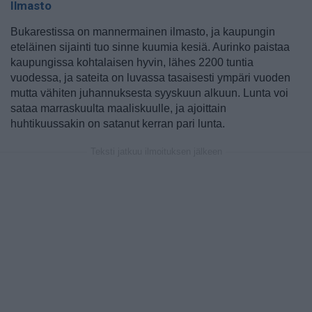
Ilmasto
Bukarestissa on mannermainen ilmasto, ja kaupungin
eteläinen sijainti tuo sinne kuumia kesiä. Aurinko paistaa
kaupungissa kohtalaisen hyvin, lähes 2200 tuntia
vuodessa, ja sateita on luvassa tasaisesti ympäri vuoden
mutta vähiten juhannuksesta syyskuun alkuun. Lunta voi
sataa marraskuulta maaliskuulle, ja ajoittain
huhtikuussakin on satanut kerran pari lunta.
Teksti jatkuu ilmoituksen jälkeen