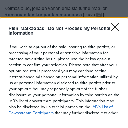
Kolmas
alue, jolla on vähän erilaista tunnelmaa, on
Romanian keskuspankin museossa
[
kuva
]
[
kartalla
]. Museo on hyvä vierailupaikka rahan ja
maksuvälineiden historiasta kiinnostuneille, ja se on
Pieni Matkaopas -
Do Not Process My Personal
Information
avoinna ma–pe klo 10–18. Museo ei kuitenkaan ole noin
vain avoinna, vaan on lähettävä sähköpostia osoitteeseen
[email protected]
, ja kirjoitettava nimensä, henkilökortin- tai
If you wish to opt-out of the sale, sharing to third parties, or
passin numero, puhelinnumero ja aiottu vierailuaika
processing of your personal or sensitive information for
targeted advertising by us, please use the below opt-out
sähköpostiin. Myös tämän museon ympäristössä on
section to confirm your selection. Please note that after your
kaikenlaista mielenkiintoista, kuten ajoittain pidettävä
opt-out request is processed you may continue seeing
sisäkirpputori ja sisäkäytävä, jossa on useita baareja ja
interest-based ads based on personal information utilized by
ravintoloita.
us or personal information disclosed to third parties prior to
your opt-out. You may separately opt-out of the further
disclosure of your personal information by third parties on the
IAB’s list of downstream participants. This information may
also be disclosed by us to third parties on the
IAB’s List of
Downstream Participants
that may further disclose it to other
third parties.