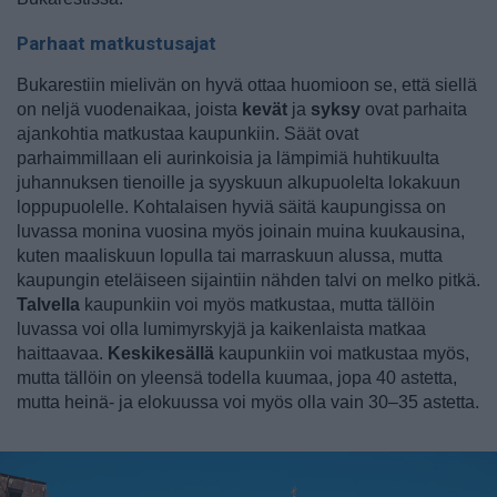
Parhaat matkustusajat
Bukarestiin mielivän on hyvä ottaa huomioon se, että siellä
on neljä vuodenaikaa, joista
kevät
ja
syksy
ovat parhaita
ajankohtia matkustaa kaupunkiin. Säät ovat
parhaimmillaan eli aurinkoisia ja lämpimiä huhtikuulta
juhannuksen tienoille ja syyskuun alkupuolelta lokakuun
loppupuolelle. Kohtalaisen hyviä säitä kaupungissa on
luvassa monina vuosina myös joinain muina kuukausina,
kuten maaliskuun lopulla tai marraskuun alussa, mutta
kaupungin eteläiseen sijaintiin nähden talvi on melko pitkä.
Talvella
kaupunkiin voi myös matkustaa, mutta tällöin
luvassa voi olla lumimyrskyjä ja kaikenlaista matkaa
haittaavaa.
Keskikesällä
kaupunkiin voi matkustaa myös,
mutta tällöin on yleensä todella kuumaa, jopa 40 astetta,
mutta heinä- ja elokuussa voi myös olla vain 30–35 astetta.