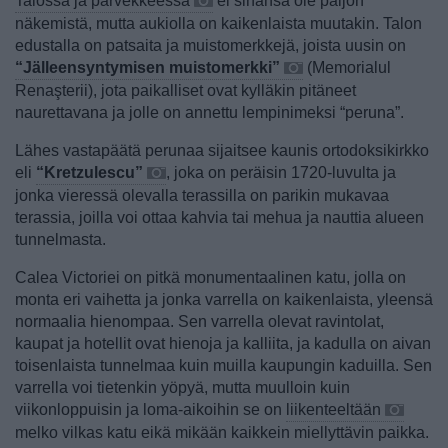
Talossa ja parvekkeessa
ei sinänsä ole paljon
näkemistä, mutta aukiolla on kaikenlaista muutakin. Talon
edustalla on patsaita ja muistomerkkejä, joista uusin on
“Jälleensyntymisen muistomerkki”
(Memorialul
Renaşterii), jota paikalliset ovat kylläkin pitäneet
naurettavana ja jolle on annettu lempinimeksi “peruna”.
Lähes vastapäätä perunaa sijaitsee kaunis ortodoksikirkko
eli
“Kretzulescu”
, joka on peräisin 1720-luvulta ja
jonka vieressä olevalla terassilla on parikin mukavaa
terassia, joilla voi ottaa kahvia tai mehua ja nauttia alueen
tunnelmasta.
Calea Victoriei on pitkä monumentaalinen katu, jolla on
monta eri vaihetta ja jonka varrella on kaikenlaista, yleensä
normaalia hienompaa. Sen varrella olevat ravintolat,
kaupat ja hotellit ovat hienoja ja kalliita, ja kadulla on aivan
toisenlaista tunnelmaa kuin muilla kaupungin kaduilla. Sen
varrella voi tietenkin yöpyä, mutta muulloin kuin
viikonloppuisin ja loma-aikoihin se on
liikenteeltään
melko vilkas katu eikä mikään kaikkein miellyttävin paikka.