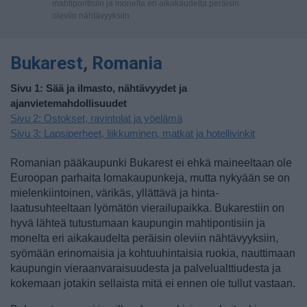
mahtipontisiin ja monelta eri aikakaudelta peräisin
oleviin nähtävyyksiin.
Bukarest, Romania
Sivu 1: Sää ja ilmasto, nähtävyydet ja
ajanvietemahdollisuudet
Sivu 2: Ostokset, ravintolat ja yöelämä
Sivu 3: Lapsiperheet, liikkuminen, matkat ja hotellivinkit
Romanian pääkaupunki Bukarest ei ehkä maineeltaan ole
Euroopan parhaita lomakaupunkeja, mutta nykyään se on
mielenkiintoinen, värikäs, yllättävä ja hinta-
laatusuhteeltaan lyömätön vierailupaikka. Bukarestiin on
hyvä lähteä tutustumaan kaupungin mahtipontisiin ja
monelta eri aikakaudelta peräisin oleviin nähtävyyksiin,
syömään erinomaisia ja kohtuuhintaisia ruokia, nauttimaan
kaupungin vieraanvaraisuudesta ja palvelualttiudesta ja
kokemaan jotakin sellaista mitä ei ennen ole tullut vastaan.