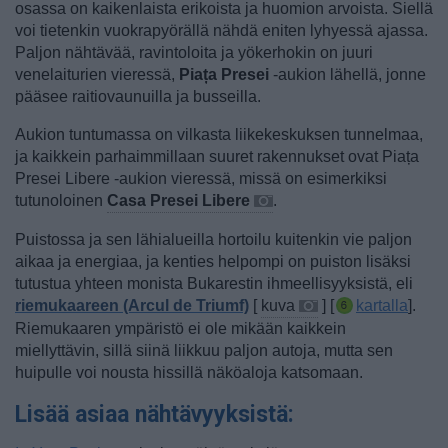
osassa on kaikenlaista erikoista ja huomion arvoista. Siellä
voi tietenkin vuokrapyörällä nähdä eniten lyhyessä ajassa.
Paljon nähtävää, ravintoloita ja yökerhokin on juuri
venelaiturien vieressä
,
Piața Presei
-aukion lähellä, jonne
pääsee raitiovaunuilla ja busseilla.
Aukion tuntumassa on vilkasta liikekeskuksen tunnelmaa,
ja kaikkein parhaimmillaan suuret rakennukset ovat Piața
Presei Libere -aukion vieressä, missä on esimerkiksi
tutunoloinen
Casa Presei Libere
.
Puistossa ja sen lähialueilla hortoilu kuitenkin vie paljon
aikaa ja energiaa, ja kenties helpompi on puiston lisäksi
tutustua
yhteen monista Bukarestin ihmeellisyyksistä, eli
riemukaareen (Arcul de Triumf)
[
kuva
] [
kartalla
].
Riemukaaren ympäristö ei ole mikään kaikkein
miellyttävin, sillä siinä liikkuu paljon autoja, mutta sen
huipulle voi nousta hissillä näköaloja katsomaan.
Lisää asiaa nähtävyyksistä: