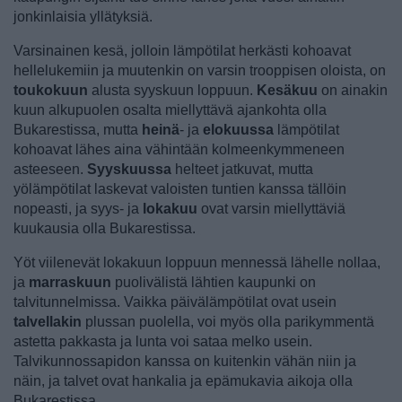
jonkinlaisia yllätyksiä.
Varsinainen kesä, jolloin lämpötilat herkästi kohoavat
hellelukemiin ja muutenkin on varsin trooppisen oloista, on
toukokuun
alusta syyskuun loppuun.
Kesäkuu
on ainakin
kuun alkupuolen osalta miellyttävä ajankohta olla
Bukarestissa, mutta
heinä
- ja
elokuussa
lämpötilat
kohoavat lähes aina vähintään kolmeenkymmeneen
asteeseen.
Syyskuussa
helteet jatkuvat, mutta
yölämpötilat laskevat valoisten tuntien kanssa tällöin
nopeasti, ja syys- ja
lokakuu
ovat varsin miellyttäviä
kuukausia olla Bukarestissa.
Yöt viilenevät lokakuun loppuun mennessä lähelle nollaa,
ja
marraskuun
puolivälistä lähtien kaupunki on
talvitunnelmissa. Vaikka päivälämpötilat ovat usein
talvellakin
plussan puolella, voi myös olla parikymmentä
astetta pakkasta ja lunta voi sataa melko usein.
Talvikunnossapidon kanssa on kuitenkin vähän niin ja
näin, ja talvet ovat hankalia ja epämukavia aikoja olla
Bukarestissa.