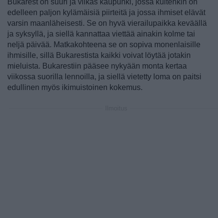
Bukarest on suuri ja vilkas kaupunki, jossa kuitenkin on
edelleen paljon kylämäisiä piirteitä ja jossa ihmiset elävät
varsin maanläheisesti. Se on hyvä vierailupaikka keväällä
ja syksyllä, ja siellä kannattaa viettää ainakin kolme tai
neljä päivää. Matkakohteena se on sopiva monenlaisille
ihmisille, sillä Bukarestista kaikki voivat löytää jotakin
mieluista. Bukarestiin pääsee nykyään monta kertaa
viikossa suorilla lennoilla, ja siellä vietetty loma on paitsi
edullinen myös ikimuistoinen kokemus.
Ilmoitus