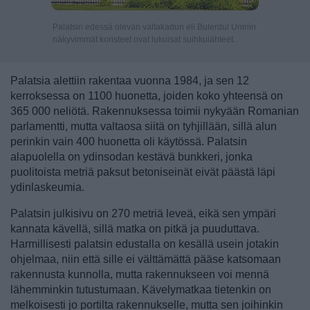
Palatsin edessä olevan valtakadun eli Bulerdul Uniriin
näkyvimmät koristeet ovat lukuisat suihkulähteet.
Palatsia alettiin rakentaa vuonna 1984, ja sen 12
kerroksessa on 1100 huonetta, joiden koko yhteensä on
365 000 neliötä. Rakennuksessa toimii nykyään Romanian
parlamentti, mutta valtaosa siitä on tyhjillään, sillä alun
perinkin vain 400 huonetta oli käytössä. Palatsin
alapuolella on ydinsodan kestävä bunkkeri, jonka
puolitoista metriä paksut betoniseinät eivät päästä läpi
ydinlaskeumia.
Palatsin julkisivu on 270 metriä leveä, eikä sen ympäri
kannata kävellä, sillä matka on pitkä ja puuduttava.
Harmillisesti palatsin edustalla on kesällä usein jotakin
ohjelmaa, niin että sille ei välttämättä pääse katsomaan
rakennusta kunnolla, mutta rakennukseen voi mennä
lähemminkin tutustumaan. Kävelymatkaa tietenkin on
melkoisesti jo portilta rakennukselle, mutta sen joihinkin