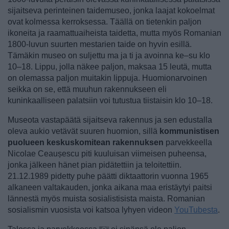
sijaitseva perinteinen taidemuseo, jonka laajat kokoelmat
ovat kolmessa kerroksessa. Täällä on tietenkin paljon
ikoneita ja raamattuaiheista taidetta, mutta myös Romanian
1800-luvun suurten mestarien taide on hyvin esillä.
Tämäkin museo on suljettu ma ja ti ja avoinna ke–su klo
10–18. Lippu, jolla näkee paljon, maksaa 15 leutä, mutta
on olemassa paljon muitakin lippuja. Huomionarvoinen
seikka on se, että muuhun rakennukseen eli
kuninkaalliseen palatsiin voi tutustua tiistaisin klo 10–18.
Museota vastapäätä sijaitseva rakennus ja sen edustalla
oleva aukio vetävät suuren huomion, sillä
kommunistisen
puolueen keskuskomitean rakennuksen
parvekkeella
Nicolae Ceaușescu piti kuuluisan viimeisen puheensa,
jonka jälkeen hänet pian pidätettiin ja teloitettiin.
21.12.1989 pidetty puhe päätti diktaattorin vuonna 1965
alkaneen valtakauden, jonka aikana maa eristäytyi paitsi
lännestä myös muista sosialistisista maista. Romanian
sosialismin vuosista voi katsoa lyhyen videon
YouTubesta
.