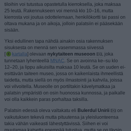
tiloihin voi tutustua opastetulla kierroksella, joka maksaa
25 leutä. Rakennukseen voi mennä klo 10–16, mutta
kierrosta voi joutua odottelemaan, henkilökortti tai passi on
oltava mukana ja on aikoja, jolloin palatsiin ei pääsekään
sisään.
Yksi edullinen tapa nähdä ainakin osia rakennuksen
sisuksesta on mennä sen vasemmassa siivessä
[
kartalla
] olevaan
nykytaiteen museoon
, joka
tunnetaan lyhenteellä
MNAC
.
Se on avoinna ke–su klo
12–20, ja lippu aikuisilta maksaa 10 leutä. Se on uuden ei-
esittävän taiteen museo, jossa on kaikenlaista ihmeellistä
taidetta, mutta siellä on myös ilmastointi ja kahvila, joissa
voi vilvoitella. Museolle on portiltakin kävelymatkaa ja
palatsin ympäristö on osin huonossa kunnossa, ja paikalle
voi olla kaikkein paras porhaltaa taksilla.
Palatsin edessä oleva valtakatu eli
Bulerdul Unirii
on
vaikutuksen tekevä mutta pituutensa ja yleisluonteensa
takia vähän vaikeasti lähestyttävissä. Siihen ei voi
muutamaa katsetta enempää tutustua, mutta se on täysin