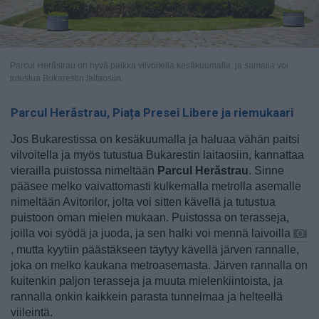
Parcul Herăstrau on hyvä paikka vilvoitella kesäkuumalla, ja samalla voi
tutustua Bukarestin laitaosiin.
Parcul Herăstrau, Piața Presei Libere ja riemukaari
Jos Bukarestissa on kesäkuumalla ja haluaa vähän paitsi
vilvoitella ja myös tutustua Bukarestin laitaosiin, kannattaa
vierailla puistossa nimeltään
Parcul Herăstrau
. Sinne
pääsee melko vaivattomasti kulkemalla metrolla asemalle
nimeltään Avitorilor, jolta voi sitten kävellä ja tutustua
puistoon oman mielen mukaan. Puistossa on terasseja,
joilla voi syödä ja juoda, ja sen halki voi mennä
laivoilla
, mutta kyytiin päästäkseen täytyy kävellä järven rannalle,
joka on melko kaukana metroasemasta. Järven rannalla on
kuitenkin paljon terasseja ja muuta mielenkiintoista, ja
rannalla onkin kaikkein parasta tunnelmaa ja helteellä
viileintä.