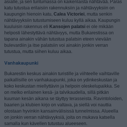
asialle, ja sen tuntumassa on kaikenlaista nähtävää. Paras
katu tutustua erilaisiin rakennuksiin ja nähtävyyksiin on
kaupungin hienoin katu,
Calea Victoriei
, mutta senkin
nähtävyyksiin tutustumiseen kuluu kyllä aikaa. Kaupungin
kuuluisin rakennus eli
Kansojen palatsi
ei ole mikään
helposti lähestyttävä nähtävyys, mutta Bukarestissa on
tapana ainakin vähän tutustua palatsin eteen vievään
bulevardiin ja itse palatsiin voi ainakin jonkin verran
tutustua, mutta siihen kuluu aikaa.
Vanhakaupunki
Bukarestin keskus ainakin turistille ja viihteelle vaihtaville
paikallisille on vanhakaupunki, joka on ydinkeskustan ja
koko keskustan miellyttävin ja helpoin oleskelupaikka. Se
on melko erilainen kesä- ja talvikaudella, sillä pitkän
kuuman kesän aikana se täyttyy terasseista. Ravintoloiden,
baarien ja klubien kirjo on valtava, ja siellä voi nauttia
olostaan hyvinkin kansainvälisissä tunnelmissa. Alueella
on jonkin verran nähtävyyksiä, joita on mukava katsella
samalla kun kävellen tutustuu alueeseen.