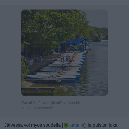
Parcul Herăstraun järvellä voi soudella
vuokrasoutuveneellä.
Järvessä voi myös soudella [
kartalla
], ja puiston joka