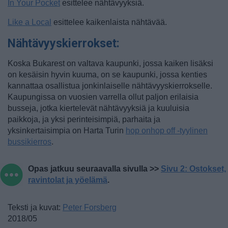
In Your Pocket
esittelee nähtävyyksiä.
Like a Local
esittelee kaikenlaista nähtävää.
Nähtävyyskierrokset:
Koska Bukarest on valtava kaupunki, jossa kaiken lisäksi
on kesäisin hyvin kuuma, on se kaupunki, jossa kenties
kannattaa osallistua jonkinlaiselle nähtävyyskierrokselle.
Kaupungissa on vuosien varrella ollut paljon erilaisia
busseja, jotka kiertelevät nähtävyyksiä ja kuuluisia
paikkoja, ja yksi perinteisimpiä, parhaita ja
yksinkertaisimpia on Harta Turin
hop onhop off -tyylinen
bussikierros
.
Opas jatkuu seuraavalla sivulla >>
Sivu 2: Ostokset,
ravintolat ja yöelämä
.
Teksti ja kuvat:
Peter Forsberg
2018/05