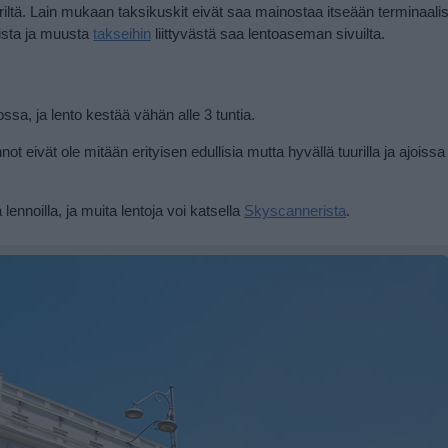
triltä. Lain mukaan taksikuskit eivät saa mainostaa itseään terminaali
oista ja muusta
takseihin
liittyvästä saa lentoaseman sivuilta.
sa, ja lento kestää vähän alle 3 tuntia.
t eivät ole mitään erityisen edullisia mutta hyvällä tuurilla ja ajoissa
 lennoilla, ja muita lentoja voi katsella
Skyscannerista
.