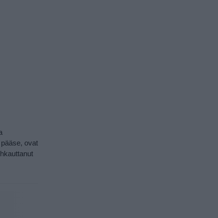
a
i pääse, ovat
uhkauttanut