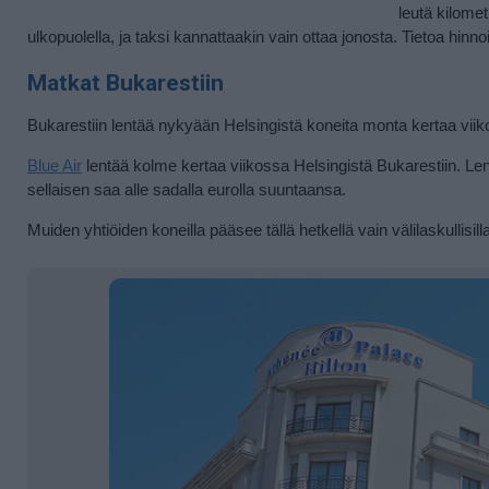
leutä kilome
ulkopuolella, ja taksi kannattaakin vain ottaa jonosta. Tietoa hinn
Matkat Bukarestiin
Bukarestiin lentää nykyään Helsingistä koneita monta kertaa viikos
Blue Air
lentää kolme kertaa viikossa Helsingistä Bukarestiin. Lenno
sellaisen saa alle sadalla eurolla suuntaansa.
Muiden yhtiöiden koneilla pääsee tällä hetkellä vain välilaskullisilla