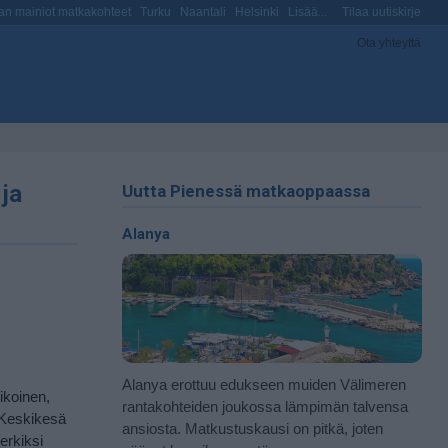
n mainiot matkakohteet
Turku
Naantali
Helsinki
Lisää...
Tilaa uutiskirje
Ota yhteyttä
ja
Uutta Pienessä matkaoppaassa
Alanya
Alanya erottuu edukseen muiden Välimeren
ikoinen,
rantakohteiden joukossa lämpimän talvensa
. Keskikesä
ansiosta. Matkustuskausi on pitkä, joten
erkiksi