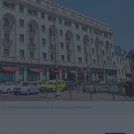
messä, lähellä vanhaakaupunkia tai vanhoissa kortteleissa.