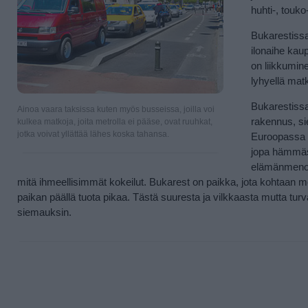
huhti-, touk
Bukarestissa 
ilonaihe kaup
on liikkumine
lyhyellä matk
Bukarestissa
Ainoa vaara taksissa kuten myös busseissa, joilla voi
rakennus, sie
kulkea matkoja, joita metrolla ei pääse, ovat ruuhkat,
jotka voivat yllättää lähes koska tahansa.
Euroopassa e
jopa hämmäst
elämänmenoa 
mitä ihmeellisimmät kokeilut. Bukarest on paikka, jota kohtaan m
paikan päällä tuota pikaa. Tästä suuresta ja vilkkaasta mutta turva
siemauksin.