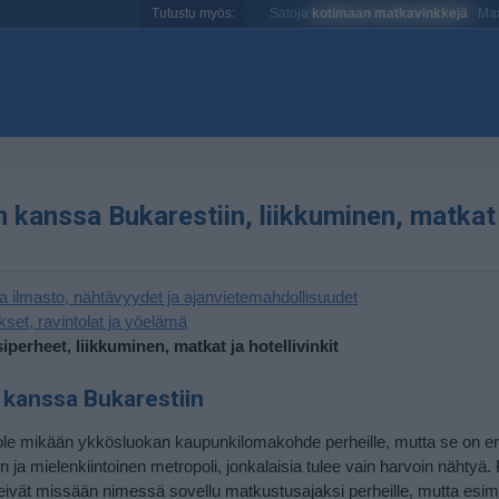
Tutustu myös:
Satoja
kotimaan matkavinkkejä
Maa
 kanssa Bukarestiin, liikkuminen, matkat 
ja ilmasto, nähtävyydet ja ajanvietemahdollisuudet
kset, ravintolat ja yöelämä
iperheet, liikkuminen, matkat ja hotellivinkit
kanssa Bukarestiin
ole mikään ykkösluokan kaupunkilomakohde perheille, mutta se on er
n ja mielenkiintoinen metropoli, jonkalaisia tulee vain harvoin nähtyä
i eivät missään nimessä sovellu matkustusajaksi perheille, mutta esim