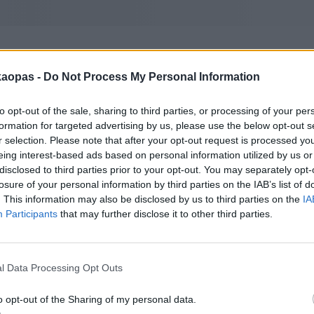
inautoja
ja
raitiovaunuja
kannattaa arkisin vältellä, sillä ne ovat tupa
kaopas -
Do Not Process My Personal Information
jonnekin, minne metro ei kulje, kannattaa suosiolla hypätä taksiin.
to opt-out of the sale, sharing to third parties, or processing of your per
kein paras hankinta on 8 leutä maksava päivälippu, jolla voi matkust
formation for targeted advertising by us, please use the below opt-out s
 kahdellakymmenellä leullä 10 lippua. Viikkolippu maksaa 25 leutä ja k
r selection. Please note that after your opt-out request is processed y
unnossa ja osa niistä on suuria, mutta kuten muuallakin Bukarestissa 
eing interest-based ads based on personal information utilized by us or
ää huolta, sillä tungoksessa jotakin voi kadota. Metro on ruuhkainen vii
disclosed to third parties prior to your opt-out. You may separately opt-
losure of your personal information by third parties on the IAB’s list of
. This information may also be disclosed by us to third parties on the
IA
Participants
that may further disclose it to other third parties.
saavat ainakin auttavaa englantia. Hinnat ovat uskomattoman alhaisia, j
la lähes minne tahansa keskustan alueella. On kuitenkin välttämätöntä k
sit ovat ylihintaisia ja voivat yrittää ottaa lisää tietämättömältä turistilt
l Data Processing Opt Outs
lainen tilauttaa. Kadulla voi myös panna taksiyhtiöiden nimiä ja numeroi
o opt-out of the Sharing of my personal data.