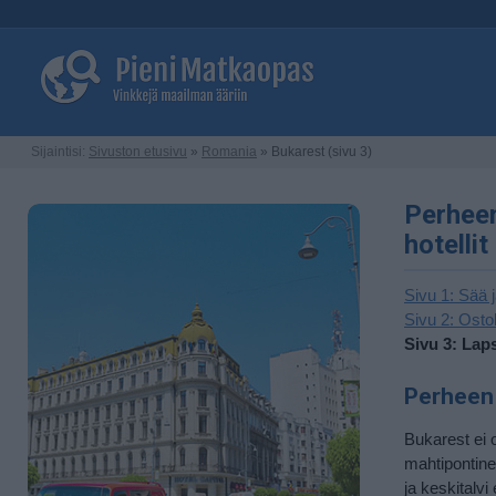
Sijaintisi:
Sivuston etusivu
»
Romania
» Bukarest (sivu 3)
Perheen
hotellit
Sivu 1: Sää 
Sivu 2: Osto
Sivu 3: Laps
Perheen 
Bukarest ei 
mahtipontine
ja keskitalv