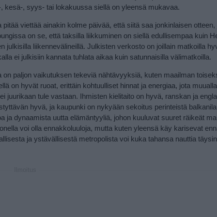
o-, kesä-, syys- tai lokakuussa siellä on yleensä mukavaa.
pitää viettää ainakin kolme päivää, että siitä saa jonkinlaisen otteen, 
ungissa on se, että taksilla liikkuminen on siellä edullisempaa kuin H
n julkisilla liikennevälineillä. Julkisten verkosto on joillain matkoilla h
alla ei julkisiin kannata tuhlata aikaa kuin satunnaisilla välimatkoilla.
 on paljon vaikutuksen tekeviä nähtävyyksiä, kuten maailman toiseks
llä on hyvät ruoat, erittäin kohtuulliset hinnat ja energiaa, jota muualla
i juurikaan tule vastaan. Ihmisten kielitaito on hyvä, ranskan ja engla
yttävän hyvä, ja kaupunki on nykyään sekoitus perinteistä balkanila
ja dynaamista uutta elämäntyyliä, johon kuuluvat suuret räikeät ma
onella voi olla ennakkoluuloja, mutta kuten yleensä käy karisevat enn
llisesta ja ystävällisestä metropolista voi kuka tahansa nauttia täysin
Ilmoitus