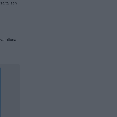
ssa tai sen
 varattuna