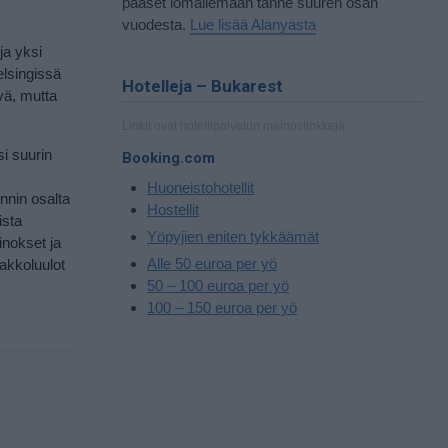
pääset lomailemaan tänne suuren osan
vuodesta.
Lue lisää Alanyasta
ja yksi
elsingissä
Hotelleja – Bukarest
yvä, mutta
Linkit ovat hotellipalvelun mainoslinkkejä.
i suurin
Booking.com
Huoneistohotellit
nnin osalta
Hostellit
ista
Yöpyjien eniten tykkäämät
inokset ja
Alle 50 euroa per yö
akkoluulot
50 – 100 euroa per yö
100 – 150 euroa per yö