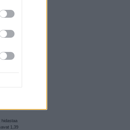
rmaaleja
kannattaa
oportul
sä
i
taksilla
,
), jolta on
taa taksin
alta
imeen, jolla
Bussimatka
t hidastaa
savat 1,39