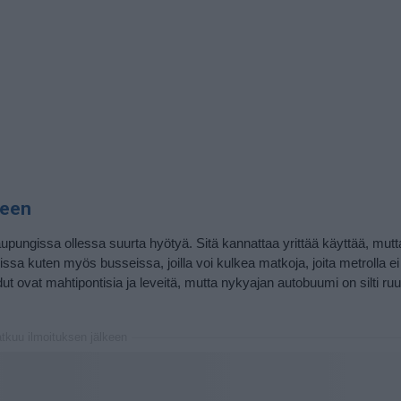
seen
kaupungissa ollessa suurta hyötyä. Sitä kannattaa yrittää käyttää, mutt
issa kuten myös busseissa, joilla voi kulkea matkoja, joita metrolla e
ut ovat mahtipontisia ja leveitä, mutta nykyajan autobuumi on silti ru
atkuu ilmoituksen jälkeen