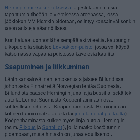
Herningin messukeskuksessa
järjestetään erilaisia
tapahtumia tiheään ja viereisessä areenassa, jossa
jääkiekon MM-kisatkin pidetään, esiintyy kansainvälisenkin
tason artisteja säännöllisesti.
Kun haluaa luonnonläheisempää aktiviteettia, kaupungin
ulkopuolella sijaistee
Løvbakken-puisto
, jossa voi käydä
katsomassa vapaana puistossa käveleviä kauriita.
Saapuminen ja liikkuminen
Lähin kansainvälinen lentokenttä sijaistee Billundissa,
johon sekä Finnair että Norwegian lentää Suomesta.
Billundista pääsee Herningiin junalla ja bussilla, sekä toki
autolla. Lennot Suomesta Kööpenhaminaan ovat
suhteellisen edullisia. Kööpenhaminasta Herningiin on
kolmen tunnin matka autolla tai
junalla (junaliput täältä
).
Kööpenhaminasta kulkee myös linja-autoja Herningiin
(esim.
Flixbus
ja
Sortbillet
), joilla matka kestä tunnin
pidempään, mutta hintakin on junaa edullisempi.