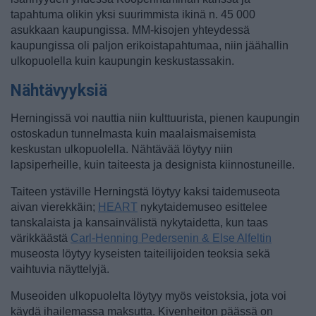
tapahtuma olikin yksi suurimmista ikinä n. 45 000
asukkaan kaupungissa. MM-kisojen yhteydessä
kaupungissa oli paljon erikoistapahtumaa, niin jäähallin
ulkopuolella kuin kaupungin keskustassakin.
Nähtävyyksiä
Herningissä voi nauttia niin kulttuurista, pienen kaupungin
ostoskadun tunnelmasta kuin maalaismaisemista
keskustan ulkopuolella. Nähtävää löytyy niin
lapsiperheille, kuin taiteesta ja designista kiinnostuneille.
Taiteen ystäville Herningstä löytyy kaksi taidemuseota
aivan vierekkäin;
HEART
nykytaidemuseo esittelee
tanskalaista ja kansainvälistä nykytaidetta, kun taas
värikkäästä
Carl-Henning Pedersenin & Else Alfeltin
museosta löytyy kyseisten taiteilijoiden teoksia sekä
vaihtuvia näyttelyjä.
Museoiden ulkopuolelta löytyy myös veistoksia, jota voi
käydä ihailemassa maksutta. Kivenheiton päässä on