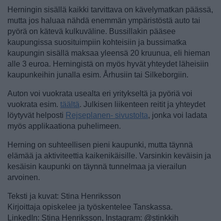
Herningin sisällä kaikki tarvittava on kävelymatkan päässä,
mutta jos haluaa nähdä enemmän ympäristöstä auto tai
pyörä on kätevä kulkuväline. Bussillakin pääsee
kaupungissa suosituimpiin kohteisiin ja bussimatka
kaupungin sisällä maksaa yleensä 20 kruunua, eli hieman
alle 3 euroa. Herningistä on myös hyvät yhteydet läheisiin
kaupunkeihin junalla esim. Århusiin tai Silkeborgiin.
Auton voi vuokrata usealta eri yritykseltä ja pyöriä voi
vuokrata esim.
täältä
. Julkisen liikenteen reitit ja yhteydet
löytyvät helposti
Rejseplanen- sivustolta
, jonka voi ladata
myös applikaationa puhelimeen.
Herning on suhteellisen pieni kaupunki, mutta täynnä
elämää ja aktiviteettia kaikenikäisille. Varsinkin keväisin ja
kesäisin kaupunki on täynnä tunnelmaa ja vierailun
arvoinen.
Teksti ja kuvat: Stina Henriksson
Kirjoittaja opiskelee ja työskentelee Tanskassa.
LinkedIn: Stina Henriksson, Instagram: @stinkkih