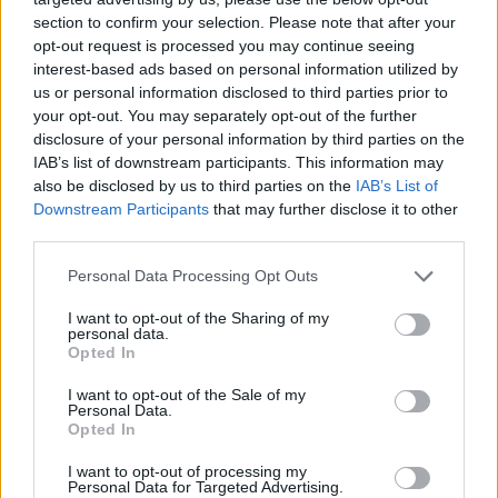
maalaisympäristössä
.
section to confirm your selection. Please note that after your
opt-out request is processed you may continue seeing
Ravintoloiden hintataso on sunnilleen sama kuin
interest-based ads based on personal information utilized by
Suomessa, joskus kalliimpi, mutta kaupungista löytyy toki
us or personal information disclosed to third parties prior to
myös edullisempia pizzerioita ja take-away ruokaa.
your opt-out. You may separately opt-out of the further
disclosure of your personal information by third parties on the
Herkuttelijoille tanskalasia suklaasuukkoja flødebolle:ja
IAB’s list of downstream participants. This information may
myyvä
Frellsen
ja
Angelina’s
kahvila, jossa voi luoda oman
also be disclosed by us to third parties on the
IAB’s List of
unelmien frozen yougurth- jäätelöannoksensa, ovat
Downstream Participants
that may further disclose it to other
vierailun arvoisia.
third parties.
Kaikki baarit ja pubit sijaitsevat lähekkäin kävelykaduilla ja
Personal Data Processing Opt Outs
useimmilla ravintoloilla on terassi, jossa voi nauttia
lämpiminä vuodenaikoina.
I want to opt-out of the Sharing of my
personal data.
Opted In
Ostokset
I want to opt-out of the Sale of my
Herningistä löytyy niin ketjuliikkeitä kuin erikoisliikkeitä.
Personal Data.
Opted In
Tanskalaista designia voi shoppailla niin vaatekaupoista
kuin sisustusliikkeistä. Tuliaisisiksi voi ostaa vaikkapa
I want to opt-out of processing my
paikallista keramiikkaa, tanskalaisittain minimalistisia
Personal Data for Targeted Advertising.