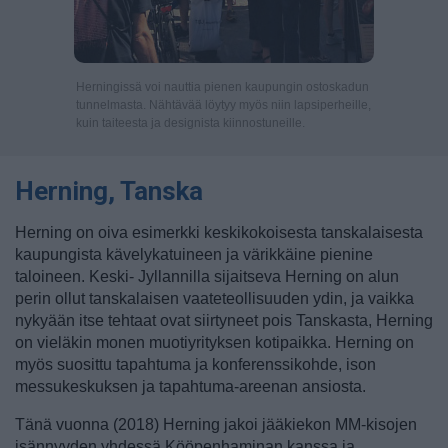
Herningissä voi nauttia pienen kaupungin ostoskadun
tunnelmasta. Nähtävää löytyy myös niin lapsiperheille,
kuin taiteesta ja designista kiinnostuneille.
Herning, Tanska
Herning on oiva esimerkki keskikokoisesta tanskalaisesta
kaupungista kävelykatuineen ja värikkäine pienine
taloineen. Keski- Jyllannilla sijaitseva Herning on alun
perin ollut tanskalaisen vaateteollisuuden ydin, ja vaikka
nykyään itse tehtaat ovat siirtyneet pois Tanskasta, Herning
on vieläkin monen muotiyrityksen kotipaikka. Herning on
myös suosittu tapahtuma ja konferenssikohde, ison
messukeskuksen ja tapahtuma-areenan ansiosta.
Tänä vuonna (2018) Herning jakoi jääkiekon MM-kisojen
isännyyden yhdessä Kööpenhaminan kanssa ja