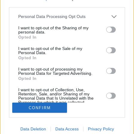
third parties.
Kesäkuun keskilämpötila Münchenissä on viime vuosina
ollut 15 astetta. Öisin lämpötila on tyypillisesti laskenut 10
Personal Data Processing Opt Outs
asteen tienoille, ja päivisin lämpötila on kohonnut 20
asteen tuntumaan. Viereisestä kaaviosta näkee, miten
I want to opt-out of the Sharing of my
personal data.
lämmintä Münchenissä on keskimäärin ollut kesäkuussa
Opted In
viime vuosina ja vaihteluväli, jolla lämpötila tavallisina
päivinä on minäkin vuonna liikkunut.
I want to opt-out of the Sale of my
Personal Data.
Hetkellisesti Münchenissä on silti koettu tätäkin
Opted In
kylmempiä ja kuumempia kesäkuisia päiviä. Esimerkiksi
vuoden 2017 kesäkuussa lämpötila käväisi alimmillaan 5
I want to opt-out of processing my
Personal Data for Targeted Advertising.
asteessa ja toisaalta vuonna 2013 kesäkuussa
Opted In
hätyyteltiin eräänä poikkeuksellisen lämpimänä päivänä
33 asteen lukemia.
I want to opt-out of Collection, Use,
Retention, Sale, and/or Sharing of my
Personal Data that Is Unrelated with the
Purposes for which it was collected.
Opted In
CONFIRM
Entä muut kuukaudet? Miten lämmintä Münchenissä on
ollut...
Tammikuussa
Helmikuussa
Maaliskuussa
Data Deletion
Data Access
Privacy Policy