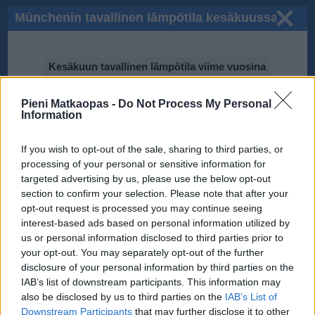
Münchenin tavallinen lämpötila kesäkuussa
Kesäkuun tavallinen lämpötila viime vuosina
25℃
Pieni Matkaopas -
Do Not Process My Personal
Information
20℃
If you wish to opt-out of the sale, sharing to third parties, or
processing of your personal or sensitive information for
15℃
targeted advertising by us, please use the below opt-out
section to confirm your selection. Please note that after your
opt-out request is processed you may continue seeing
2017
2015
2016
10℃
2012
2010
2011
interest-based ads based on personal information utilized by
2013
2014
us or personal information disclosed to third parties prior to
your opt-out. You may separately opt-out of the further
5℃
disclosure of your personal information by third parties on the
IAB’s list of downstream participants. This information may
Tiedot perustuvat National Oceanic and Atmospheric Administration
(NOAA):n ilmastodataan.
also be disclosed by us to third parties on the
IAB’s List of
Downstream Participants
that may further disclose it to other