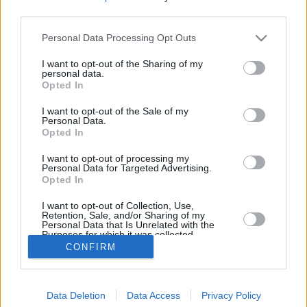
third parties.
Marraskuun keskilämpötila Münchenissä on viime
vuosina ollut 4 astetta. Öisin lämpötila on tyypillisesti
Personal Data Processing Opt Outs
laskenut 1 asteen tienoille, ja päivisin lämpötila on
kohonnut 7 asteen tuntumaan. Viereisestä kaaviosta
I want to opt-out of the Sharing of my
personal data.
näkee, miten lämmintä Münchenissä on keskimäärin ollut
Opted In
marraskuussa viime vuosina ja vaihteluväli, jolla lämpötila
tavallisina päivinä on minäkin vuonna liikkunut.
I want to opt-out of the Sale of my
Personal Data.
Hetkellisesti Münchenissä on silti koettu tätäkin
Opted In
kylmempiä ja lämpimämpiä marraskuisia päiviä.
Esimerkiksi vuoden 2010 marraskuussa lämpötila käväisi
I want to opt-out of processing my
Personal Data for Targeted Advertising.
alimmillaan -13 asteessa ja toisaalta vuonna 2014
Opted In
marraskuussa hätyyteltiin eräänä poikkeuksellisen
lämpimänä päivänä +21 asteen lukemia.
I want to opt-out of Collection, Use,
Retention, Sale, and/or Sharing of my
Personal Data that Is Unrelated with the
Purposes for which it was collected.
Opted In
CONFIRM
Entä muut kuukaudet? Miten lämmintä Münchenissä on
ollut...
Tammikuussa
Helmikuussa
Maaliskuussa
Data Deletion
Data Access
Privacy Policy