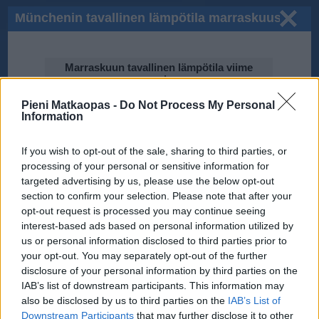
Münchenin tavallinen lämpötila marraskuussa
Marraskuun tavallinen lämpötila viime
vuosina
Pieni Matkaopas -
10℃
Do Not Process My Personal
Information
If you wish to opt-out of the sale, sharing to third parties, or
5℃
processing of your personal or sensitive information for
targeted advertising by us, please use the below opt-out
section to confirm your selection. Please note that after your
2014
2015
2012
opt-out request is processed you may continue seeing
0℃
2010
2017
2013
2016
interest-based ads based on personal information utilized by
2011
us or personal information disclosed to third parties prior to
your opt-out. You may separately opt-out of the further
-5℃
disclosure of your personal information by third parties on the
IAB’s list of downstream participants. This information may
Tiedot perustuvat National Oceanic and Atmospheric Administration
(NOAA):n ilmastodataan.
also be disclosed by us to third parties on the
IAB’s List of
Downstream Participants
that may further disclose it to other