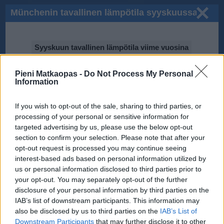
Münchenin tavallinen lämpötila syyskuussa
Syyskuun tavallinen lämpötila viime vuosina
25℃
Pieni Matkaopas -
Do Not Process My Personal
Information
20℃
If you wish to opt-out of the sale, sharing to third parties, or
processing of your personal or sensitive information for
15℃
targeted advertising by us, please use the below opt-out
section to confirm your selection. Please note that after your
opt-out request is processed you may continue seeing
10℃
interest-based ads based on personal information utilized by
2016
2011
2014
us or personal information disclosed to third parties prior to
2013
2012
2015
your opt-out. You may separately opt-out of the further
2017
2010
5℃
disclosure of your personal information by third parties on the
IAB’s list of downstream participants. This information may
Tiedot perustuvat National Oceanic and Atmospheric Administration
(NOAA):n ilmastodataan.
also be disclosed by us to third parties on the
IAB’s List of
Downstream Participants
that may further disclose it to other