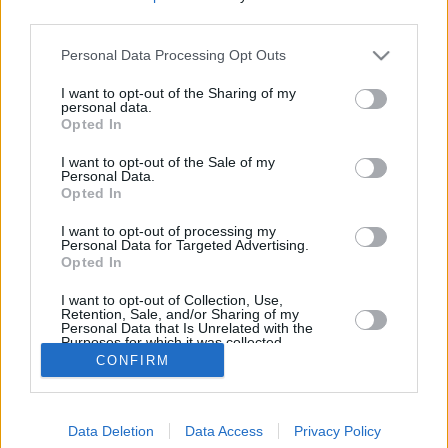
third parties.
Syyskuun keskilämpötila Münchenissä on viime vuosina
ollut 12 astetta. Öisin lämpötila on tyypillisesti laskenut 8
Personal Data Processing Opt Outs
asteen tienoille, ja päivisin lämpötila on kohonnut 17
asteen tuntumaan. Viereisestä kaaviosta näkee, miten
I want to opt-out of the Sharing of my
personal data.
lämmintä Münchenissä on keskimäärin ollut syyskuussa
Opted In
viime vuosina ja vaihteluväli, jolla lämpötila tavallisina
päivinä on minäkin vuonna liikkunut.
I want to opt-out of the Sale of my
Personal Data.
Hetkellisesti Münchenissä on silti koettu tätäkin
Opted In
kylmempiä ja lämpimämpiä syyskuisia päiviä.
Esimerkiksi vuoden 2014 syyskuussa lämpötila käväisi
I want to opt-out of processing my
Personal Data for Targeted Advertising.
alimmillaan 2 asteessa ja toisaalta vuonna 2015
Opted In
syyskuussa hätyyteltiin eräänä poikkeuksellisen
lämpimänä päivänä 31 asteen lukemia.
I want to opt-out of Collection, Use,
Retention, Sale, and/or Sharing of my
Personal Data that Is Unrelated with the
Purposes for which it was collected.
Opted In
CONFIRM
Entä muut kuukaudet? Miten lämmintä Münchenissä on
ollut...
Tammikuussa
Helmikuussa
Maaliskuussa
Data Deletion
Data Access
Privacy Policy