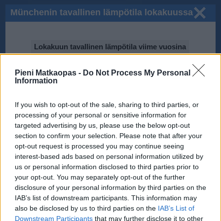
Münchenin tavallinen lämpötila lokakuussa
Lokakuun tavallinen lämpötila viime vuosina
Pieni Matkaopas -
15℃
Do Not Process My Personal
Information
If you wish to opt-out of the sale, sharing to third parties, or
10℃
processing of your personal or sensitive information for
targeted advertising by us, please use the below opt-out
section to confirm your selection. Please note that after your
2014
opt-out request is processed you may continue seeing
5℃
2017
2013
interest-based ads based on personal information utilized by
2012
2015
2016
us or personal information disclosed to third parties prior to
2010
2011
your opt-out. You may separately opt-out of the further
0℃
disclosure of your personal information by third parties on the
IAB’s list of downstream participants. This information may
Tiedot perustuvat National Oceanic and Atmospheric Administration
(NOAA):n ilmastodataan.
also be disclosed by us to third parties on the
IAB’s List of
Downstream Participants
that may further disclose it to other