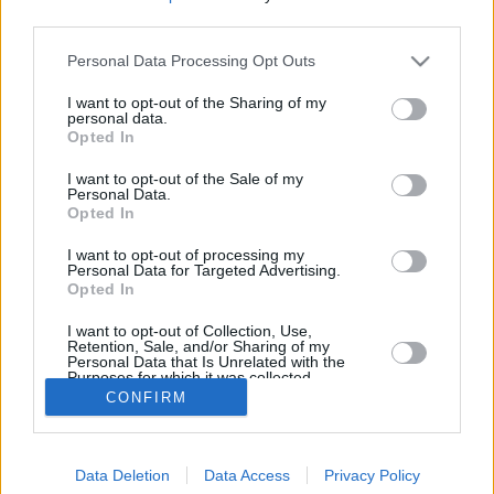
third parties.
Lokakuun keskilämpötila Münchenissä on viime vuosina
ollut 8 astetta. Öisin lämpötila on tyypillisesti laskenut 4
Personal Data Processing Opt Outs
asteen tienoille, ja päivisin lämpötila on kohonnut 12
asteen tuntumaan. Viereisestä kaaviosta näkee, miten
I want to opt-out of the Sharing of my
personal data.
lämmintä Münchenissä on keskimäärin ollut lokakuussa
Opted In
viime vuosina ja vaihteluväli, jolla lämpötila tavallisina
päivinä on minäkin vuonna liikkunut.
I want to opt-out of the Sale of my
Personal Data.
Hetkellisesti Münchenissä on silti koettu tätäkin
Opted In
kylmempiä ja lämpimämpiä lokakuisia päiviä. Esimerkiksi
vuoden 2011 lokakuussa lämpötila käväisi alimmillaan -4
I want to opt-out of processing my
Personal Data for Targeted Advertising.
asteessa ja toisaalta vuonna 2014 lokakuussa hätyyteltiin
Opted In
eräänä poikkeuksellisen lämpimänä päivänä 25 asteen
lukemia.
I want to opt-out of Collection, Use,
Retention, Sale, and/or Sharing of my
Personal Data that Is Unrelated with the
Purposes for which it was collected.
Opted In
CONFIRM
Entä muut kuukaudet? Miten lämmintä Münchenissä on
ollut...
Tammikuussa
Helmikuussa
Maaliskuussa
Data Deletion
Data Access
Privacy Policy