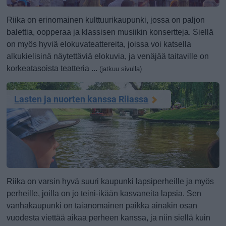
Riika on erinomainen kulttuurikaupunki, jossa on paljon
balettia, oopperaa ja klassisen musiikin konsertteja. Siellä
on myös hyviä elokuvateattereita, joissa voi katsella
alkukielisinä näytettäviä elokuvia, ja venäjää taitaville on
korkeatasoista teatteria ...
(jatkuu sivulla)
Lasten ja nuorten kanssa Riiassa
Riika on varsin hyvä suuri kaupunki lapsiperheille ja myös
perheille, joilla on jo teini-ikään kasvaneita lapsia. Sen
vanhakaupunki on taianomainen paikka ainakin osan
vuodesta viettää aikaa perheen kanssa, ja niin siellä kuin