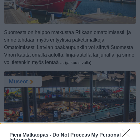
Suomesta on helppo matkustaa Riikaan omatoimisesti, ja
sinne tehdään myös erityylisiä pakettimatkoja.
Omatoimisesti Latvian pääkaupunkiin voi siirtyä Suomesta
Viron kautta omalla autolla, linja-autolla tai junalla, ja sinne
voi tietenkin myös lentää ...
(jatkuu sivulla)
Museot
Riiassa on erinomainen ja monipuolinen kokoelma
Pieni Matkaopas -
Do Not Process My Personal
museoita, jotka pääosin sijaitsevat vanhassakaupungissa
Information