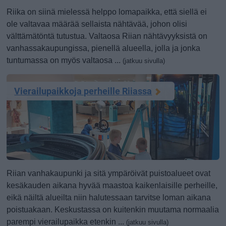
Riika on siinä mielessä helppo lomapaikka, että siellä ei
ole valtavaa määrää sellaista nähtävää, johon olisi
välttämätöntä tutustua. Valtaosa Riian nähtävyyksistä on
vanhassakaupungissa, pienellä alueella, jolla ja jonka
tuntumassa on myös valtaosa ...
(jatkuu sivulla)
Vierailupaikkoja perheille Riiassa
Riian vanhakaupunki ja sitä ympäröivät puistoalueet ovat
kesäkauden aikana hyvää maastoa kaikenlaisille perheille,
eikä näiltä alueilta niin halutessaan tarvitse loman aikana
poistuakaan. Keskustassa on kuitenkin muutama normaalia
parempi vierailupaikka etenkin ...
(jatkuu sivulla)