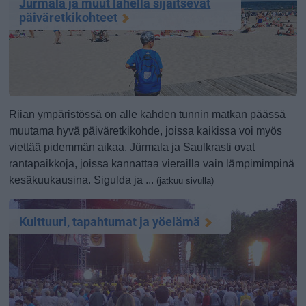
Jürmala ja muut lähellä sijaitsevat
päiväretkikohteet
Riian ympäristössä on alle kahden tunnin matkan päässä
muutama hyvä päiväretkikohde, joissa kaikissa voi myös
viettää pidemmän aikaa. Jürmala ja Saulkrasti ovat
rantapaikkoja, joissa kannattaa vierailla vain lämpimimpinä
kesäkuukausina. Sigulda ja ...
(jatkuu sivulla)
Kulttuuri, tapahtumat ja yöelämä