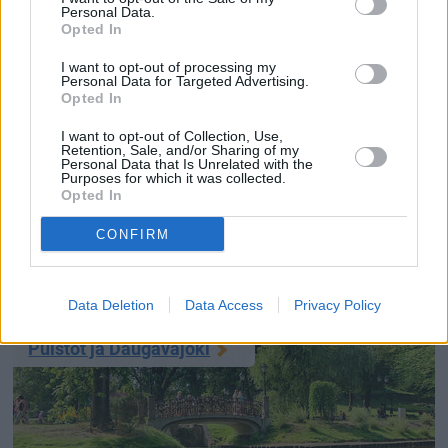
Ostokset, ostosalueet ja hintataso
Personal Data.
Opted In
I want to opt-out of processing my
Personal Data for Targeted Advertising.
Opted In
I want to opt-out of Collection, Use,
Retention, Sale, and/or Sharing of my
Personal Data that Is Unrelated with the
Riika on Tallinnan tavoin kaupunki, jonne tullaan varta
Purposes for which it was collected.
vasten ostoksille ja jossa on kaupan paljon kaikenlaista
Opted In
sellaista mikä monessa paikassa on hintavaa tai
CONFIRM
harvinaista. Parhaat ostospaikat ovat
vanhassakaupungissa ja sitä reunustavilla alueilla, ja
liikkeet ovat ...
(jatkuu sivulla)
Data Deletion
Data Access
Privacy Policy
Puistot ja Daugavajoki