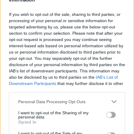
tai sen lähistöllä. Museoihin on lähes poikkeuksetta
edullinen pääsymaksu, ja ne ovat valtaosan ajasta avoinna
If you wish to opt-out of the sale, sharing to third parties, or
processing of your personal or sensitive information for
klo 10 tai 11 alkaen klo 17 tai klo 18 asti ...
(jatkuu sivulla)
targeted advertising by us, please use the below opt-out
section to confirm your selection. Please note that after your
Muuta ajanvietettä
opt-out request is processed you may continue seeing
interest-based ads based on personal information utilized by
us or personal information disclosed to third parties prior to
your opt-out. You may separately opt-out of the further
disclosure of your personal information by third parties on the
IAB’s list of downstream participants. This information may
also be disclosed by us to third parties on the
IAB’s List of
Downstream Participants
that may further disclose it to other
Riiassa voi hyvin tehdä muutakin kuin kierrellä
third parties.
nähtävyyksiä, käydä museoissa ja ottaa osaa opastetuille
Personal Data Processing Opt Outs
kierroksille. Siellä voi tehdä kaikenlaista, kuten golfata,
saunoa tai pelata pakohuonepeliä tai muita pelejä eri
I want to opt-out of the Sharing of my
puolilla keskustaa ...
personal data.
(jatkuu sivulla)
Opted In
I want to opt-out of the Sale of my