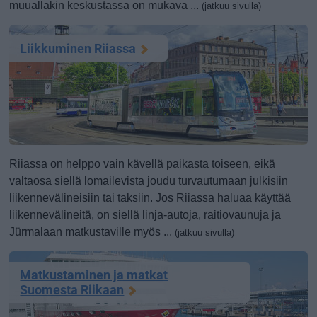
muuallakin keskustassa on mukava ...
(jatkuu sivulla)
Liikkuminen Riiassa
Riiassa on helppo vain kävellä paikasta toiseen, eikä
valtaosa siellä lomailevista joudu turvautumaan julkisiin
liikennevälineisiin tai taksiin. Jos Riiassa haluaa käyttää
liikennevälineitä, on siellä linja-autoja, raitiovaunuja ja
Jürmalaan matkustaville myös ...
(jatkuu sivulla)
Matkustaminen ja matkat
Suomesta Riikaan