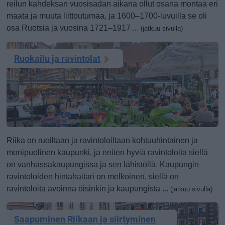
reilun kahdeksan vuosisadan aikana ollut osana montaa eri
maata ja muuta liittoutumaa, ja 1600–1700-luvuilla se oli
osa Ruotsia ja vuosina 1721–1917 ...
(jatkuu sivulla)
Ruokailu ja ravintolat
Riika on ruoiltaan ja ravintoloiltaan kohtuuhintainen ja
monipuolinen kaupunki, ja eniten hyviä ravintoloita siellä
on vanhassakaupungissa ja sen lähistöllä. Kaupungin
ravintoloiden hintahaitari on melkoinen, siellä on
ravintoloita avoinna öisinkin ja kaupungista ...
(jatkuu sivulla)
Saapuminen Riikaan ja siirtyminen