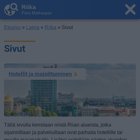
Riika
Pieni Matkaopas
Etusivu
»
Latvia
»
Riika
» Sivut
Sivut
Hotellit ja majoittuminen
Tällä sivulla kerrotaan niistä Riian alueista, jotka
sijainniltaan ja palveluiltaan ovat parhaita hotellille tai
muulle majapaikalle. Lisäksi esitellään näiden alueiden