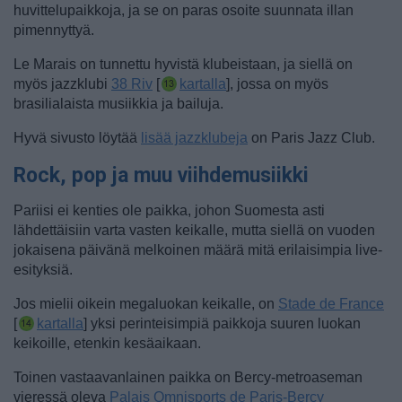
huvittelupaikkoja, ja se on paras osoite suunnata illan
pimennyttyä.
Le Marais on tunnettu hyvistä klubeistaan, ja siellä on
myös jazzklubi
38 Riv
[
kartalla
], jossa on myös
brasilialaista musiikkia ja bailuja.
Hyvä sivusto löytää
lisää jazzklubeja
on Paris Jazz Club.
Rock, pop ja muu viihdemusiikki
Pariisi ei kenties ole paikka, johon Suomesta asti
lähdettäisiin varta vasten keikalle, mutta siellä on vuoden
jokaisena päivänä melkoinen määrä mitä erilaisimpia live-
esityksiä.
Jos mielii oikein megaluokan keikalle, on
Stade de France
[
kartalla
] yksi perinteisimpiä paikkoja suuren luokan
keikoille, etenkin kesäaikaan.
Toinen vastaavanlainen
paikka on Bercy-metroaseman
vieressä oleva
Palais Omnisports de Paris-Bercy