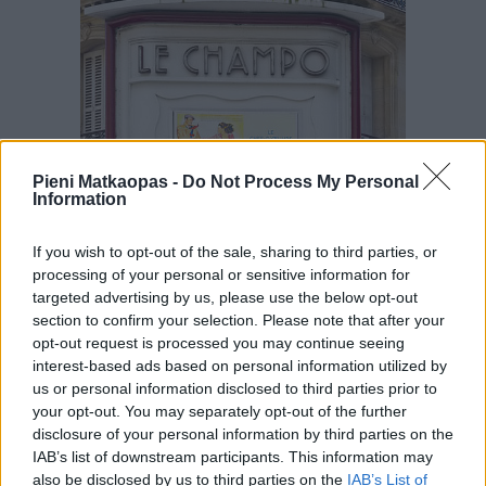
Pieni Matkaopas -
Do Not Process My Personal
Information
If you wish to opt-out of the sale, sharing to third parties, or
processing of your personal or sensitive information for
targeted advertising by us, please use the below opt-out
Latinalaiskorttelistossa, Sorbonnen yliopiston vieressä
section to confirm your selection. Please note that after your
oleva Le Champo on kenties kuuluisin kaupungin
opt-out request is processed you may continue seeing
legendaarisista elokuvateattereista.
interest-based ads based on personal information utilized by
us or personal information disclosed to third parties prior to
Pariisin elokuvateatterien elokuvat esitetään joko
your opt-out. You may separately opt-out of the further
alkukielisinä (VO) tai dubattuina (VF). Ranskan kieltä
disclosure of your personal information by third parties on the
taitava voi mennä katsomaan melkoista määrää elokuvia
IAB’s list of downstream participants. This information may
klassikoista aivan uusimpiin, mutta Ranskassakaan
also be disclosed by us to third parties on the
IAB’s List of