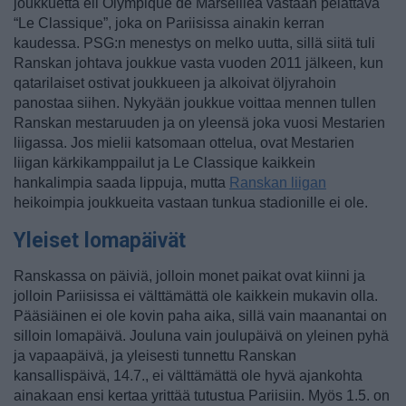
joukkuetta eli Olympique de Marseillea vastaan pelattava
“Le Classique”, joka on Pariisissa ainakin kerran
kaudessa. PSG:n menestys on melko uutta, sillä siitä tuli
Ranskan johtava joukkue vasta vuoden 2011 jälkeen, kun
qatarilaiset ostivat joukkueen ja alkoivat öljyrahoin
panostaa siihen. Nykyään joukkue voittaa mennen tullen
Ranskan mestaruuden ja on yleensä joka vuosi Mestarien
liigassa. Jos mielii katsomaan ottelua, ovat Mestarien
liigan kärkikamppailut ja Le Classique kaikkein
hankalimpia saada lippuja, mutta
Ranskan liigan
heikoimpia joukkueita vastaan tunkua stadionille ei ole.
Yleiset lomapäivät
Ranskassa on päiviä, jolloin monet paikat ovat kiinni ja
jolloin Pariisissa ei välttämättä ole kaikkein mukavin olla.
Pääsiäinen ei ole kovin paha aika, sillä vain maanantai on
silloin lomapäivä. Jouluna vain joulupäivä on yleinen pyhä
ja vapaapäivä, ja yleisesti tunnettu Ranskan
kansallispäivä, 14.7., ei välttämättä ole hyvä ajankohta
ainakaan ensi kertaa yrittää tutustua Pariisiin. Myös 1.5. on