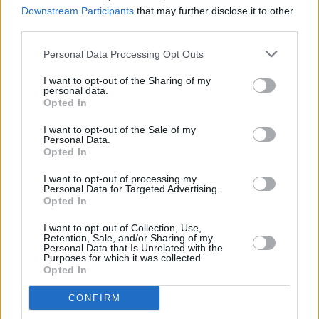
Downstream Participants
that may further disclose it to other
todelliset elokuvanystävät eivät mene katsomaan dubattuja
third parties.
elokuvia. Joten tekstitettyjä elokuvia näytetään paljon, ja
elokuvateatterit tarjoavat myös tilaisuuden opetella lisää
Personal Data Processing Opt Outs
ranskaa katsomalla vaikka ranskaksi tekstitettyjä
englanninkielisiä elokuvia.
I want to opt-out of the Sharing of my
personal data.
Kenties kuuluisin ja arvostetuin elokuvateatteri on
Opted In
Cinémathèque Française
[
kartalla
], joka on lähellä
I want to opt-out of the Sale of my
Bercy-metroasemaa. Elokuvateatteri on modernissa, Frank
Personal Data.
Gehryn suunnittelemassa rakennuksessa, ja siellä on
Opted In
näytetty yli 40 000 eri elokuvaa. Tämä on elokuva-arkiston
I want to opt-out of processing my
tyylinen paikka, jossa näytetään esimerkiksi eri ohjaajien
Personal Data for Targeted Advertising.
tuotantoa jonkin aikaa, ja siellä on kaikenlaisia teemoja ja
Opted In
tilaisuuksiakin.
I want to opt-out of Collection, Use,
Latinalaiskorttelistossa, Sorbonnen yliopiston vieressä
Retention, Sale, and/or Sharing of my
Personal Data that Is Unrelated with the
oleva
Le Champo
[
kartalla
] on kenties kuuluisin
Purposes for which it was collected.
kaupungin legendaarisista elokuvateattereista. Siellä on jo
Opted In
pitkään näytetty suurten ranskalaisten ohjaajien ensi-iltoja,
CONFIRM
ja se on erinomainen paikka mennä katsomaan kaikkialta
maailmasta peräisin olevia elokuvia. Teatteri on