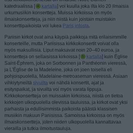
katedraalissa [
kartalla
] voi kuulla joka ilta klo 20 ilmaisia
urkumusiikin konsertteja. Muissa kirkoissa on myös
ilmaiskonsertteja, ja niin niistä kuin joistain muistakin
konserttipaikoista voi lukea
Paris infosta
.
Pariisin kirkot ovat aina käypiä paikkoja mitä erilaisimmille
konserteille, mutta Pariisissa kirkkokonsertit voivat olla
myös maksullisia. Liput maksavat noin 20–40 euroa, ja
konsertteja on sellaisissa kirkoissa [
kartalla
] kuin Église
Saint-Éphrem, joka on Sorbonnen ja Panthéonin vieressä,
ja L'Église de la Madeleine, joka on joen toisella eli
pohjoispuolella, Madelaine-metroaseman vieressä.
Asiaan
vihkiytyneiltä
sivuilta
voi nähdä konsertit, ajat ja
esityspaikat, ja sivuilta voi myös varata lippuja.
Kirkkokonsertteja on muissakin kirkoissa, niistä on tietoa
kirkkojen ulkopuolella olevissa tauluissa, ja kirkot ovat yksi
parhaista ja edullisimmista paikoista päästä klassisen
musiikin makuun Pariisissa. Samoissa kirkoissa on myös
ilmaiskonsertteja, joten niiden ulkopuolella kannattavaa
vierailla ja tutkia ilmoitustauluja.