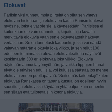
Elokuvat
Pariisin yksi tunnetuimpia piirteitä on ollut sen yhteys
elokuvan historiaan, ja elokuvien kautta Pariisin tuntevat
myös ne, jotka eivät ole siellä käyneetkään. Pariisissa ei
kuitenkaan ole vain suunniteltu, kirjoitettu ja kuvattu
merkittäviä elokuvia vaan sen elokuvateatterit hakevat
vertaisiaan. Se on tunnetusti kaupunki, jossa voi nähdä
valtavan määrän elokuvia joka viikko, ja sen reilut 100
edelleen toiminnassa olevaa elokuvateatteria näyttävät
keskimäärin 300 eri elokuvaa joka viikko. Elokuvia
näytetään aamusta yömyöhään, ja vaikka lippujen hinnat
eivät ole erityisen edullisia, voi kuluissa säästää jos menee
elokuviin ennen puoltapäivää. “Seitsemäs taiteenlaji” kuten
elokuvaa Ranskassa on tapana kutsua, on edelleen hyvin
suosittu, ja elokuvissa käydään yhtä paljon kuin ennenkin
sen sijaan että tuijotettaisiin kotona elokuvia.