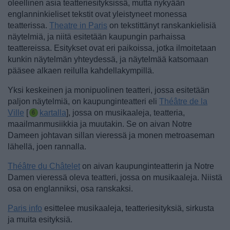
oleellinen asia teatteriesityksissä, mutta nykyään
englanninkieliset tekstit ovat yleistyneet monessa
teatterissa.
Theatre in Paris
on tekstittänyt ranskankielisiä
näytelmiä, ja niitä esitetään kaupungin parhaissa
teattereissa. Esitykset ovat eri paikoissa, jotka ilmoitetaan
kunkin näytelmän yhteydessä, ja näytelmää katsomaan
pääsee alkaen reilulla kahdellakympillä.
Yksi keskeinen ja monipuolinen teatteri, jossa esitetään
paljon näytelmiä, on kaupunginteatteri eli
Théâtre de la
Ville
[
kartalla
], jossa on musikaaleja, teatteria,
maailmanmusiikkia ja muutakin. Se on aivan Notre
Dameen johtavan sillan vieressä ja monen metroaseman
lähellä, joen rannalla.
Théâtre du Châtelet
on aivan kaupunginteatterin ja Notre
Damen vieressä oleva teatteri, jossa on musikaaleja. Niistä
osa on englanniksi, osa ranskaksi.
Paris info
esittelee musikaaleja, teatteriesityksiä, sirkusta
ja muita esityksiä.