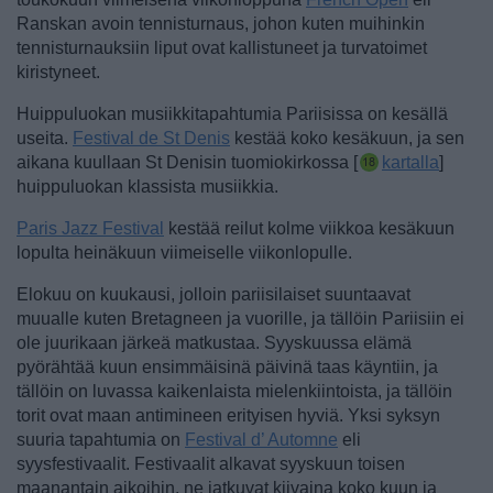
Ranskan avoin tennisturnaus, johon kuten muihinkin
tennisturnauksiin liput ovat kallistuneet ja turvatoimet
kiristyneet.
Huippuluokan musiikkitapahtumia Pariisissa on kesällä
useita.
Festival de St Denis
kestää koko kesäkuun, ja sen
aikana kuullaan St Denisin tuomiokirkossa [
kartalla
]
huippuluokan klassista musiikkia.
Paris Jazz Festival
kestää reilut kolme viikkoa kesäkuun
lopulta heinäkuun viimeiselle viikonlopulle.
Elokuu on kuukausi, jolloin pariisilaiset suuntaavat
muualle kuten Bretagneen ja vuorille, ja tällöin Pariisiin ei
ole juurikaan järkeä matkustaa. Syyskuussa elämä
pyörähtää kuun ensimmäisinä päivinä taas käyntiin, ja
tällöin on luvassa kaikenlaista mielenkiintoista, ja tällöin
torit ovat maan antimineen erityisen hyviä. Yksi syksyn
suuria tapahtumia on
Festival d’ Automne
eli
syysfestivaalit. Festivaalit alkavat syyskuun toisen
maanantain aikoihin, ne jatkuvat kiivaina koko kuun ja