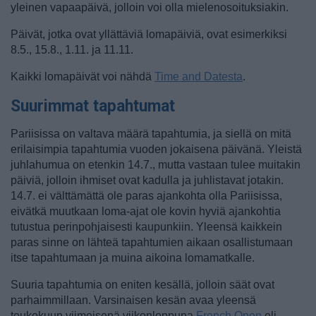
yleinen vapaapäivä, jolloin voi olla mielenosoituksiakin.
Päivät, jotka ovat yllättäviä lomapäiviä, ovat esimerkiksi
8.5., 15.8., 1.11. ja 11.11.
Kaikki lomapäivät voi nähdä
Time and Datesta
.
Suurimmat tapahtumat
Pariisissa on valtava määrä tapahtumia, ja siellä on mitä
erilaisimpia tapahtumia vuoden jokaisena päivänä. Yleistä
juhlahumua on etenkin 14.7., mutta vastaan tulee muitakin
päiviä, jolloin ihmiset ovat kadulla ja juhlistavat jotakin.
14.7. ei välttämättä ole paras ajankohta olla Pariisissa,
eivätkä muutkaan loma-ajat ole kovin hyviä ajankohtia
tutustua perinpohjaisesti kaupunkiin. Yleensä kaikkein
paras sinne on lähteä tapahtumien aikaan osallistumaan
itse tapahtumaan ja muina aikoina lomamatkalle.
Suuria tapahtumia on eniten kesällä, jolloin säät ovat
parhaimmillaan. Varsinaisen kesän avaa yleensä
toukokuun viimeisenä viikonloppuna
French Open
eli