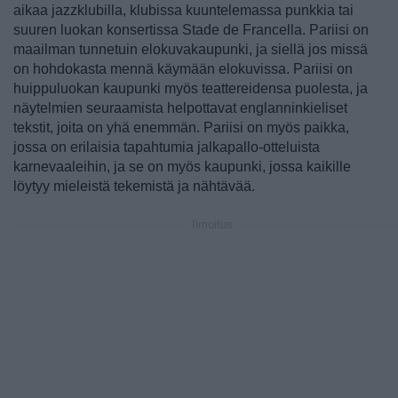
aikaa jazzklubilla, klubissa kuuntelemassa punkkia tai
suuren luokan konsertissa Stade de Francella. Pariisi on
maailman tunnetuin elokuvakaupunki, ja siellä jos missä
on hohdokasta mennä käymään elokuvissa. Pariisi on
huippuluokan kaupunki myös teattereidensa puolesta, ja
näytelmien seuraamista helpottavat englanninkieliset
tekstit, joita on yhä enemmän. Pariisi on myös paikka,
jossa on erilaisia tapahtumia jalkapallo-otteluista
karnevaaleihin, ja se on myös kaupunki, jossa kaikille
löytyy mieleistä tekemistä ja nähtävää.
Ilmoitus