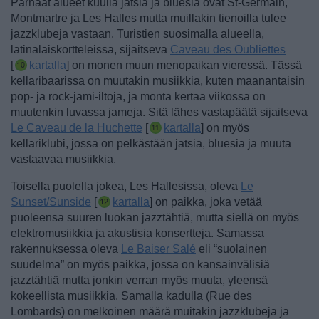
Parhaat alueet kuulla jatsia ja bluesia ovat St-Germain,
Montmartre ja Les Halles mutta muillakin tienoilla tulee
jazzklubeja vastaan.
Turistien suosimalla alueella,
latinalaiskortteleissa, sijaitseva
Caveau des Oubliettes
[
kartalla
] on monen muun menopaikan vieressä. Tässä
kellaribaarissa on muutakin musiikkia, kuten maanantaisin
pop- ja rock-jami-iltoja, ja monta kertaa viikossa on
muutenkin luvassa jameja.
Sitä lähes vastapäätä sijaitseva
Le Caveau de la Huchette
[
kartalla
] on myös
kellariklubi, jossa on pelkästään jatsia, bluesia ja muuta
vastaavaa musiikkia.
Toisella puolella jokea, Les Hallesissa, oleva
Le
Sunset/Sunside
[
kartalla
] on paikka, joka vetää
puoleensa suuren luokan jazztähtiä, mutta siellä on myös
elektromusiikkia ja akustisia konsertteja.
Samassa
rakennuksessa oleva
Le Baiser Salé
eli “suolainen
suudelma” on myös paikka, jossa on kansainvälisiä
jazztähtiä mutta jonkin verran myös muuta, yleensä
kokeellista musiikkia. Samalla kadulla (Rue des
Lombards) on melkoinen määrä muitakin jazzklubeja ja