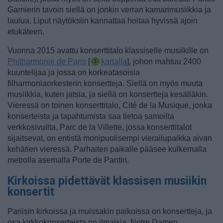
Garnierin tavoin siellä on jonkin verran kamarimusiikkia ja
laulua. Liput näytöksiin kannattaa hoitaa hyvissä ajoin
etukäteen.
Vuonna 2015 avattu konserttitalo klassiselle musiikille on
Philharmonie de Paris
[
kartalla
], johon mahtuu 2400
kuuntelijaa ja jossa on korkeatasoisia
filharmoniaorkesterin konsertteja. Siellä on myös muuta
musiikkia, kuten jatsia, ja siellä on konsertteja kesälläkin.
Vieressä on toinen konserttitalo, Cité de la Musique, jonka
konserteista ja tapahtumista saa tietoa samoilta
verkkosivuilta. Parc de la Villette, jossa konserttitalot
sijaitsevat, on entistä monipuolisempi vierailupaikka aivan
kehätien vieressä. Parhaiten paikalle pääsee kulkemalla
metrolla asemalla Porte de Pantin.
Kirkoissa pidettävät klassisen musiikin
konsertit
Pariisin kirkoissa ja muissakin paikoissa on konsertteja, ja
osa kirkkokonserteista on ilmaisia.
Notre Damen