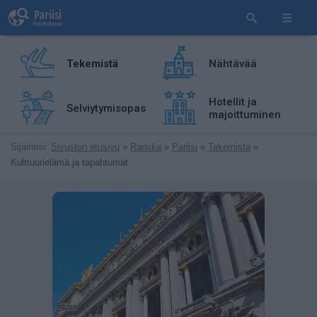
Tekemistä
Nähtävää
Hotellit ja
Selviytymisopas
majoittuminen
Sijaintisi:
Sivuston etusivu
»
Ranska
»
Pariisi
»
Tekemistä
»
Kulttuurielämä ja tapahtumat