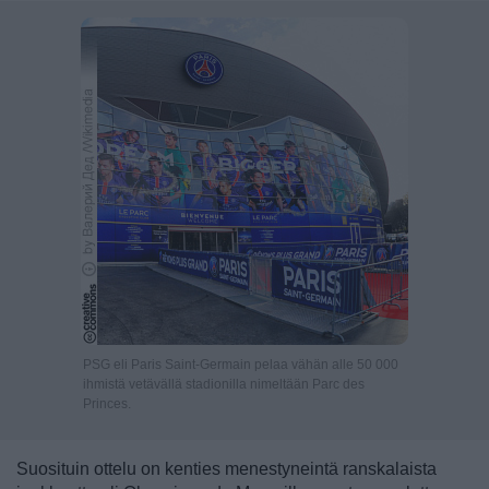
PSG eli Paris Saint-Germain pelaa vähän alle 50 000
ihmistä vetävällä stadionilla nimeltään Parc des
Princes.
Suosituin ottelu on kenties menestyneintä ranskalaista