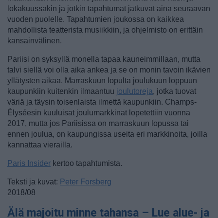
lokakuussakin ja jotkin tapahtumat jatkuvat aina seuraavan
vuoden puolelle. Tapahtumien joukossa on kaikkea
mahdollista teatterista musiikkiin, ja ohjelmisto on erittäin
kansainvälinen.
Pariisi on syksyllä monella tapaa kauneimmillaan, mutta
talvi siellä voi olla aika ankea ja se on monin tavoin ikävien
yllätysten aikaa. Marraskuun lopulta joulukuun loppuun
kaupunkiin kuitenkin ilmaantuu
joulutoreja
, jotka tuovat
väriä ja täysin toisenlaista ilmettä kaupunkiin. Champs-
Élyséesin kuuluisat joulumarkkinat lopetettiin vuonna
2017, mutta jos Pariisissa on marraskuun lopussa tai
ennen joulua, on kaupungissa useita eri markkinoita, joilla
kannattaa vierailla.
Paris Insider
kertoo tapahtumista.
Teksti ja kuvat:
Peter Forsberg
2018/08
Älä majoitu minne tahansa – Lue alue- ja