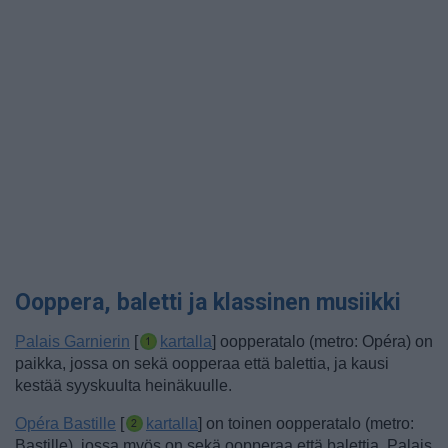
Ooppera, baletti ja klassinen musiikki
Palais Garnierin
[
kartalla
] oopperatalo (metro: Opéra) on
paikka, jossa on sekä oopperaa että balettia, ja kausi
kestää syyskuulta heinäkuulle.
Opéra Bastille
[
kartalla
] on toinen oopperatalo (metro:
Bastille), jossa myös on sekä oopperaa että balettia. Palais