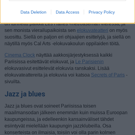
Sorbonnen metroaseman lähellä mutta myös monen muun.
Data Deletion
Data Access
Privacy Policy
Joen toisella puolella oleva Centre Pompidou [
kartalla
]
on tunnettu paikka Les Halles -metroaseman vieressä, ja
sen monista vierailupaikoista sen
elokuvateatteri
on myös
suosittu. Siellä on paljon eri ohjaajien esittelyjä, ja siellä on
näytillä myös Cal Arts -elokuvakoulun oppilaiden töitä.
Cinema Clock
näyttää aakkosjärjestyksessä kaikki
Pariisissa esitettävät elokuvat, ja
Le Parisienin
elokuvasivut esittelevät elokuvia ranskaksi. Lisää
elokuvateattereita ja elokuvia voi katsoa
Secrets of Paris
-
sivuilta.
Jazz ja blues
Jazz ja blues ovat soineet Pariisissa toisen
maailmansodan jälkeen enemmän kuin muissa Euroopan
kaupungeissa, ja edelleenkin kansainväliset tähdet
esiintyvät mielellään kaupungin jazzklubeilla. Osa
konserteista on ilmaisia, toisiin voi olla parin kolmen