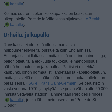
[
kartalla
].
Kolmas
suuren luokan keikkapaikka on keskustan
ulkopuolella, Parc de la Villettessa sijaitseva
Le Zénith
[
kartalla
].
Urheilu: jalkapallo
Ranskassa ei ole ikinä ollut samanlaisia
huippumenestyneitä joukkueita kuin Englannissa,
Espanjassa tai Italiassa, mutta siellä on erinomainen liiga,
paljon otteluita ja elokuulta toukokuulle mahdollisuus
nähdä huippuluokan jalkapalloa.
Pariisi ei ole ehkä
kaupunki, johon normaalisti lähdetään jalkapallo-otteluun,
mutta jos siellä mielii näkemään suuren luokan ottelun on
paras seura
PSG eli Paris Saint-Germain
. Se perustettiin
vasta vuonna 1970, ja nykyään se pelaa vähän alle 50 000
ihmistä vetävällä stadionilla nimeltään Parc des Princes
[
kartalla
], jonka lähin metroasema on “Porte de St
Cloud”.