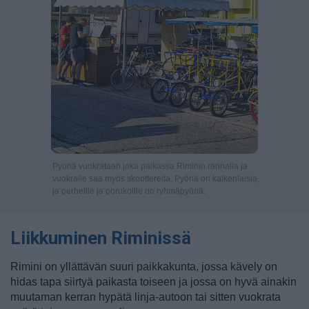
Pyöriä vuokrataan joka paikassa Riminin rannalla ja
vuokralle saa myös skoottereita. Pyöriä on kaikenlaisia,
ja perheille ja porukoille on ryhmäpyöriä.
Liikkuminen Riminissä
Rimini on yllättävän suuri paikkakunta, jossa kävely on
hidas tapa siirtyä paikasta toiseen ja jossa on hyvä ainakin
muutaman kerran hypätä linja-autoon tai sitten vuokrata