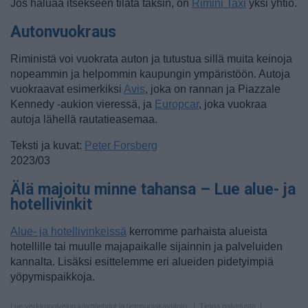
Jos haluaa itsekseen tilata taksin, on
Rimini Taxi
yksi yhtiö.
Autonvuokraus
Riministä voi vuokrata auton ja tutustua sillä muita keinoja
nopeammin ja helpommin kaupungin ympäristöön. Autoja
vuokraavat esimerkiksi
Avis
, joka on rannan ja Piazzale
Kennedy -aukion vieressä, ja
Europcar
, joka vuokraa
autoja lähellä rautatieasemaa.
Teksti ja kuvat:
Peter Forsberg
2023/03
Älä majoitu minne tahansa – Lue alue- ja
hotellivinkit
Alue- ja hotellivinkeissä
kerromme parhaista alueista
hotellille tai muulle majapaikalle sijainnin ja palveluiden
kannalta. Lisäksi esittelemme eri alueiden pidetyimpiä
yöpymispaikkoja.
Lue verkkopalvelun
käyttöehdot ja tietosuojakäytäntö
. |
Tietoa palvelusta
|