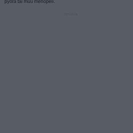
pyörä tai muu menopeli.
Ilmoitus