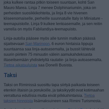
joka kulkee rantaa pitkin toiseen suuntaan, kohti San
Mauro Marea. Linja 7 menee Dolphinariumiin, joka on
perheiden suosikkikohteita, ja linja 8 vie hivenen
kliseenomaiselle, perheille suunnatulle Italy in Miniature -
teemapuistolle. Linja 9 kulkee lentoasemalle, ja sen reitin
varrella on myös Fabilandiya-teemapuisto.
Linja-autolla pääsee myös alle tunnin matkan päässä
sijaitsevaan
San Marinoon
. 6 euron hintaisia lippuja
suuntaansa saa linja-autoasemalta, ja bussit lähtevät
suurin piirtein 75 minuutin välein aamukahdeksasta
iltaseitsemään yhdistetyltä rautatie- ja linja-autoasemalta.
Tietoa aikatauluista
saa Donelli Busista.
Taksi
Taksi on Riminissä suosittu tapa siirtyä paikasta toiseen
etenkin iltaisin ja porukoille, ja taksikyydit ovat kotimaahan
verrattuna edullisia mutta eivät pilkkahintaisia.
Tietoa
taksien hinnoista
lisämaksuineen saa Rimini Turismosta.