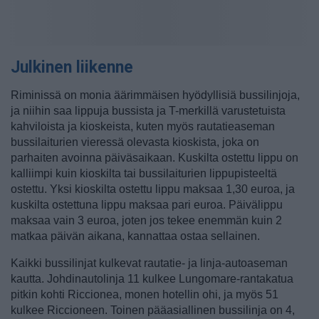
Julkinen liikenne
Riminissä on monia äärimmäisen hyödyllisiä bussilinjoja,
ja niihin saa lippuja bussista ja T-merkillä varustetuista
kahviloista ja kioskeista, kuten myös rautatieaseman
bussilaiturien vieressä olevasta kioskista, joka on
parhaiten avoinna päiväsaikaan. Kuskilta ostettu lippu on
kalliimpi kuin kioskilta tai bussilaiturien lippupisteeltä
ostettu. Yksi kioskilta ostettu lippu maksaa 1,30 euroa, ja
kuskilta ostettuna lippu maksaa pari euroa. Päivälippu
maksaa vain 3 euroa, joten jos tekee enemmän kuin 2
matkaa päivän aikana, kannattaa ostaa sellainen.
Kaikki bussilinjat kulkevat rautatie- ja linja-autoaseman
kautta. Johdinautolinja 11 kulkee Lungomare-rantakatua
pitkin kohti Riccionea, monen hotellin ohi, ja myös 51
kulkee Riccioneen. Toinen pääasiallinen bussilinja on 4,