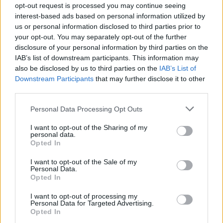
siltäkin puolelta [
kartalla
] radan toiselle puolelle.
opt-out request is processed you may continue seeing
interest-based ads based on personal information utilized by
Pyöräily
us or personal information disclosed to third parties prior to
your opt-out. You may separately opt-out of the further
Pyöräily on huomattavasti nopeampi tapa siirtyä paikasta
disclosure of your personal information by third parties on the
toiseen, niin vanhaankaupunkiin kuin pitkin 15 kilometriä
IAB’s list of downstream participants. This information may
pitkää rantaviivaakin. Pyöriä vuokrataan joka paikassa
also be disclosed by us to third parties on the
IAB’s List of
Riminin rannalla, ja vuokralle saa myös skoottereita.
Downstream Participants
that may further disclose it to other
Pyöriä on kaikenlaisia, ja perheille ja porukoille on
third parties.
ryhmäpyöriä
(engl. surrey bike), joilla liikkuminen on
Personal Data Processing Opt Outs
italialainen tapa lomilla ja viikonloppuisin.
I want to opt-out of the Sharing of my
Jos haluaa vuokrata kunnon pyörän tai osallistua
personal data.
opastetulle pyöräilykierrokselle, voi Rimini Turismosta
Opted In
katsoa
pyörävuokraamoita
.
I want to opt-out of the Sale of my
Personal Data.
Visit Riminin kautta voi
tilata vuokrapyörän
, joka on
Opted In
sähköavusteinen.
I want to opt-out of processing my
Sivu jatkuu ilmoituksen jälkeen
Personal Data for Targeted Advertising.
Opted In