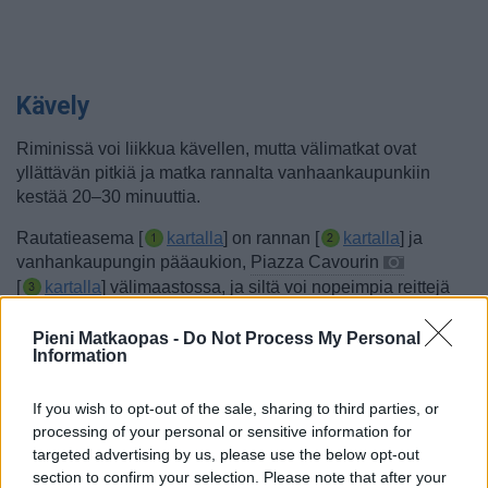
Kävely
Riminissä voi liikkua kävellen, mutta välimatkat ovat
yllättävän pitkiä ja matka rannalta vanhaankaupunkiin
kestää 20–30 minuuttia.
Rautatieasema [
kartalla
] on rannan [
kartalla
] ja
vanhankaupungin pääaukion,
Piazza Cavourin
[
kartalla
] välimaastossa, ja siltä voi nopeimpia reittejä
pitkin ajatella kävelevänsä ripeästi sekä rannalle että
vanhaankaupunkiin vartissa.
Pieni Matkaopas -
Do Not Process My Personal
Information
Rautatieasemalla ja sen molemmilla puolilla on
alikulkusillat, jotka ovat ainoita paikkoja päästä rannikon
If you wish to opt-out of the sale, sharing to third parties, or
junaradan toiselle puolelle. Kätevä on Viale Tripolin
processing of your personal or sensitive information for
[
kartalla
] alikulkusilta, jota pitkin voivat kulkea autotkin.
targeted advertising by us, please use the below opt-out
Jos matka on kohti Grand Hotellia ja majakkaa, pääsee
section to confirm your selection. Please note that after your