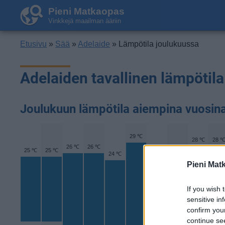
Pieni Matkaopas
Vinkkejä maailman ääriin
Etusivu
»
Sää
»
Adelaide
» Lämpötila joulukuussa
Adelaiden tavallinen lämpötil
Joulukuun lämpötila aiempina vuosin
29 ℃
28 ℃
28 
26 ℃
26 ℃
26 ℃
25 ℃
25 ℃
25 ℃
24 ℃
Pieni Mat
If you wish 
sensitive in
confirm you
continue se