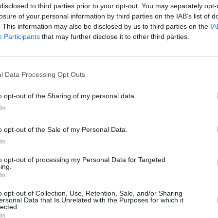
disclosed to third parties prior to your opt-out. You may separately opt-
j
℃
losure of your personal information by third parties on the IAB’s list of
2
. This information may also be disclosed by us to third parties on the
IA
j
Participants
that may further disclose it to other third parties.
p
ä
Joulukuun keskilämpötila Adelaidessa
J
10 vuoden tarkastelujaksolla
m
l Data Processing Opt Outs
t
o opt-out of the Sharing of my personal data.
Mikä on Adelaiden tavanomainen lämpötila joulukuussa.
In
A
Alin
Ylin
Vuorokauden
l
Vuosi
lämpötila
lämpötila
keskilämpötila
o opt-out of the Sale of my Personal Data.
keskimäärin
keskimäärin
j
In
2010
20 ℃
16 ℃
25 ℃
V
to opt-out of processing my Personal Data for Targeted
2011
21 ℃
16 ℃
25 ℃
ing.
2012
21 ℃
16 ℃
26 ℃
In
2
2013
21 ℃
15 ℃
26 ℃
2
o opt-out of Collection, Use, Retention, Sale, and/or Sharing
2014
20 ℃
15 ℃
24 ℃
ersonal Data that Is Unrelated with the Purposes for which it
2
lected.
2015
24 ℃
17 ℃
29 ℃
2
In