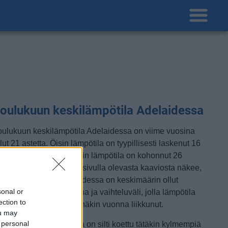
oulukuun keskilämpötila Adelaidessa
oulukuun keskilämpötila Adelaidessa on viime vuosina
lut 21 astetta. Öisin lämpötila on tyypillisesti laskenut 16
steen tienoille, ja päivisin lämpötila on kohonnut 26
steen tuntumaan. Tällä sivulla olevasta kaaviosta näkee,
iten lämmin sää Adelaidessa on keskimäärin ollut
sonal or
oulukuussa viime vuosina ja vaihteluväli, jolla lämpötila
ection to
avallisina päivinä on minäkin vuonna liikkunut.
ou may
 personal
etkellisesti Adelaidessa on silti koettu tätäkin kylmempiä