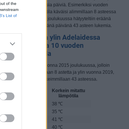
out of the
a lämpimämpiä joulukuisia päiviä. Esimerkiksi vuoden
 downstream
015 joulukuussa lämpötila käväisi alimmillaan 8 asteessa
B’s List of
a toisaalta vuonna 2019 joulukuussa hätyyteltiin eräänä
oikkeuksellisen lämpimänä päivänä 43 asteen lukemia.
oulukuun alin ja ylin Adelaidessa
itattu lämpötila 10 vuoden
arkastelujaksolla
lin lämpötila mitattiin vuonna 2015 joulukuussa, jolloin
ämpötila oli matalimmillaan 8 astetta ja ylin vuonna 2019,
olloin lämpötila kävi korkeimmillaan 43 asteessa.
Matalin mitattu
Korkein mitattu
uosi
lämpötila
lämpötila
010
11 ℃
38 ℃
011
9 ℃
35 ℃
012
10 ℃
41 ℃
013
9 ℃
40 ℃