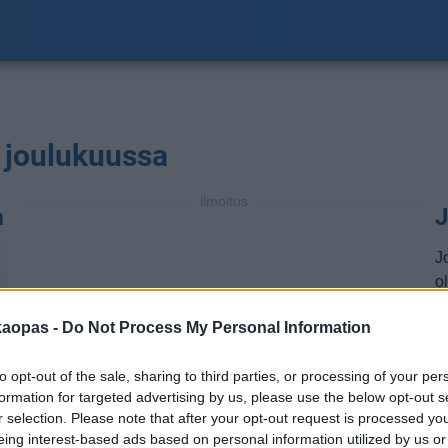
a joulukuussa
ilmoitus
a
J
J
℃
ol
a
kaopas -
Do Not Process My Personal Information
a
m
to opt-out of the sale, sharing to third parties, or processing of your per
j
formation for targeted advertising by us, please use the below opt-out s
t
r selection. Please note that after your opt-out request is processed y
eing interest-based ads based on personal information utilized by us or
H