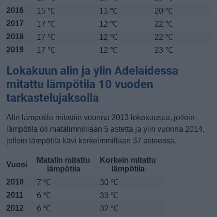
2016
15 ℃
11 ℃
20 ℃
2017
17 ℃
12 ℃
22 ℃
2018
17 ℃
12 ℃
22 ℃
2019
17 ℃
12 ℃
23 ℃
Lokakuun alin ja ylin Adelaidessa
mitattu lämpötila 10 vuoden
tarkastelujaksolla
Alin lämpötila mitattiin vuonna 2013 lokakuussa, jolloin
lämpötila oli matalimmillaan 5 astetta ja ylin vuonna 2014,
jolloin lämpötila kävi korkeimmillaan 37 asteessa.
Matalin mitattu
Korkein mitattu
Vuosi
lämpötila
lämpötila
2010
7 ℃
30 ℃
2011
6 ℃
33 ℃
2012
6 ℃
32 ℃