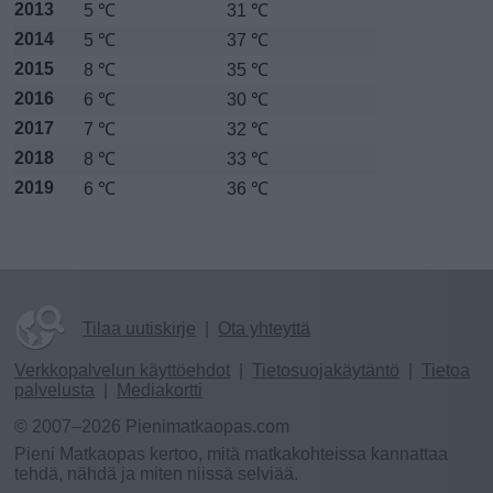
2013
5 ℃
31 ℃
2014
5 ℃
37 ℃
2015
8 ℃
35 ℃
2016
6 ℃
30 ℃
2017
7 ℃
32 ℃
2018
8 ℃
33 ℃
2019
6 ℃
36 ℃
Tilaa uutiskirje
|
Ota yhteyttä
Verkkopalvelun käyttöehdot
|
Tietosuojakäytäntö
|
Tietoa
palvelusta
|
Mediakortti
© 2007–2026 Pienimatkaopas.com
Pieni Matkaopas kertoo, mitä matkakohteissa kannattaa
tehdä, nähdä ja miten niissä selviää.