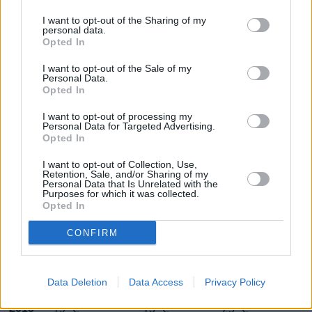
Huhtikuussa
Toukokuussa
Kesäkuussa
I want to opt-out of the Sharing of my
personal data.
Heinäkuussa
Elokuussa
Syyskuussa
Opted In
Lokakuussa
Marraskuussa
Joulukuussa
I want to opt-out of the Sale of my
Personal Data.
Opted In
Lokakuun keskilämpötila Adelaidessa
10 vuoden tarkastelujaksolla
I want to opt-out of processing my
Personal Data for Targeted Advertising.
Opted In
Mikä on Adelaiden tavanomainen lämpötila lokakuussa.
I want to opt-out of Collection, Use,
Alin
Ylin
Retention, Sale, and/or Sharing of my
Vuorokauden
Vuosi
lämpötila
lämpötila
Personal Data that Is Unrelated with the
keskilämpötila
Purposes for which it was collected.
keskimäärin
keskimäärin
Opted In
2010
16 ℃
11 ℃
20 ℃
2011
CONFIRM
16 ℃
13 ℃
20 ℃
2012
16 ℃
11 ℃
20 ℃
2013
16 ℃
11 ℃
21 ℃
Data Deletion
Data Access
Privacy Policy
2014
18 ℃
12 ℃
23 ℃
2015
19 ℃
13 ℃
25 ℃