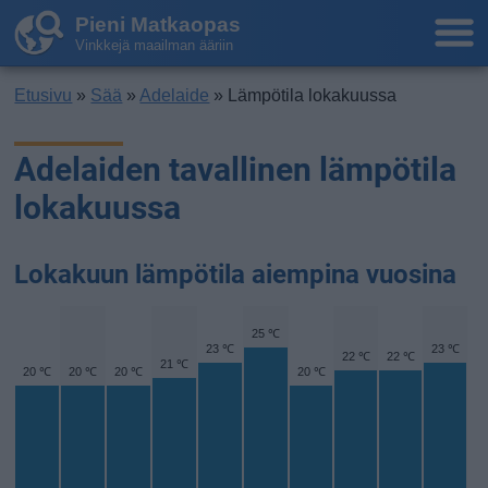
Pieni Matkaopas
Vinkkejä maailman ääriin
Etusivu
»
Sää
»
Adelaide
» Lämpötila lokakuussa
Adelaiden tavallinen lämpötila
lokakuussa
Lokakuun lämpötila aiempina vuosina
25 ℃
23 ℃
23 ℃
22 ℃
22 ℃
21 ℃
20 ℃
20 ℃
20 ℃
20 ℃