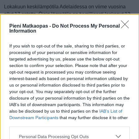
Lokakuun keskilämpötila Adelaidessa on viime vuosina
ollut 17 astetta. Öisin lämpötila on tyypillisesti laskenut 12
asteen tienoille, ja päivisin lämpötila on kohonnut 22
Pieni Matkaopas -
Do Not Process My Personal
asteen tuntumaan. Tällä sivulla olevasta kaaviosta näkee,
Information
miten lämmin sää Adelaidessa on keskimäärin ollut
lokakuussa viime vuosina ja vaihteluväli, jolla lämpötila
If you wish to opt-out of the sale, sharing to third parties, or
tavallisina päivinä on minäkin vuonna liikkunut.
processing of your personal or sensitive information for
targeted advertising by us, please use the below opt-out
Hetkellisesti Adelaidessa on silti koettu tätäkin kylmempiä
section to confirm your selection. Please note that after your
ja lämpimämpiä lokakuisia päiviä. Esimerkiksi vuoden
opt-out request is processed you may continue seeing
2013 lokakuussa lämpötila käväisi alimmillaan 5 asteessa
interest-based ads based on personal information utilized by
us or personal information disclosed to third parties prior to
ja toisaalta vuonna 2014 lokakuussa hätyyteltiin eräänä
your opt-out. You may separately opt-out of the further
poikkeuksellisen lämpimänä päivänä 37 asteen lukemia.
disclosure of your personal information by third parties on the
Entä muut kuukaudet? Miten lämmintä
IAB’s list of downstream participants. This information may
also be disclosed by us to third parties on the
IAB’s List of
Adelaidessa on ollut...
Downstream Participants
that may further disclose it to other
third parties.
Tammikuussa
Helmikuussa
Maaliskuussa
Personal Data Processing Opt Outs