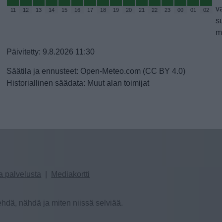
v
11
12
13
14
15
16
17
18
19
20
21
22
23
00
01
02
s
m
Päivitetty: 9.8.2026 11:30
Säätila ja ennusteet: Open-Meteo.com (CC BY 4.0)
Historiallinen säädata: Muut alan toimijat
a palvelusta
|
Mediakortti
hdä, nähdä ja miten niissä selviää.