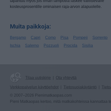
tapahtuu myös jos ilman lämpötila laskee vallitsevalle
kosteusprosentille ominaisen raja-arvon alapuolelle.
Muita paikkoja:
Bergamo
Capri
Como
Pisa
Pompeji
Sorrento
Ischia
Salerno
Pozzuoli
Procida
Sisilia
Tilaa uutiskirje
|
Ota yhteyttä
Verkkopalvelun käyttöehdot
|
Tietosuojakäytäntö
|
Tieto
© 2007–2026 Pienimatkaopas.com
Pieni Matkaopas kertoo, mitä matkakohteissa kannattaa te