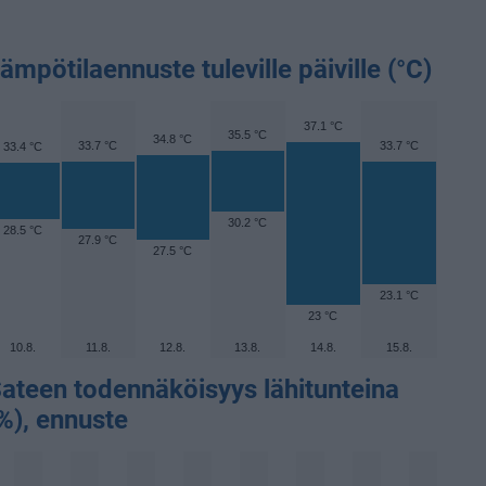
ämpötilaennuste tuleville päiville (°C)
37.1 °C
35.5 °C
34.8 °C
33.7 °C
33.7 °C
33.4 °C
30.2 °C
28.5 °C
27.9 °C
27.5 °C
23.1 °C
23 °C
10.8.
11.8.
12.8.
13.8.
14.8.
15.8.
ateen todennäköisyys lähitunteina
%), ennuste