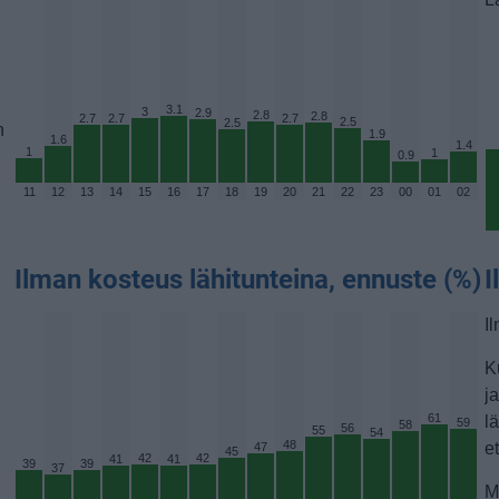
3.1
3
2.9
2.8
2.8
2.7
2.7
2.7
2.5
2.5
n
1.9
1.6
1.4
1
1
0.9
11
12
13
14
15
16
17
18
19
20
21
22
23
00
01
02
Ilman kosteus lähitunteina, ennuste (%)
I
I
K
j
61
l
59
58
56
55
54
48
e
47
45
42
42
41
41
39
39
37
M