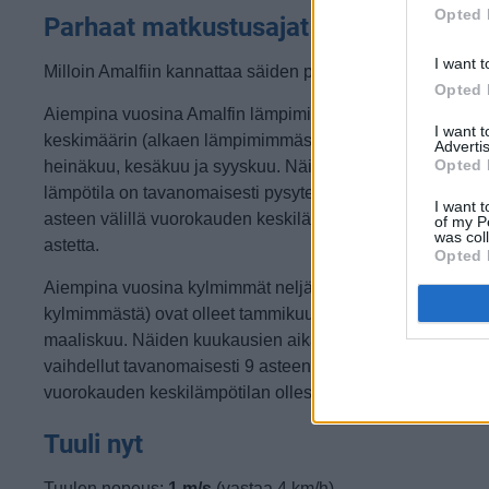
Opted 
Parhaat matkustusajat
I want t
Milloin Amalfiin kannattaa säiden puolesta matkustaa?
Opted 
Aiempina vuosina Amalfin lämpimimmät neljä kuukautta
I want 
keskimäärin (alkaen lämpimimmästä) ovat olleet elokuu,
Advertis
Opted 
heinäkuu, kesäkuu ja syyskuu. Näiden kuukausien aikan
lämpötila on tavanomaisesti pysytellyt 21 asteen ja 31
I want t
asteen välillä vuorokauden keskilämpötilan ollessa 25
of my P
was col
astetta.
Opted 
Aiempina vuosina kylmimmät neljä kuukautta (alkaen
kylmimmästä) ovat olleet tammikuu, helmikuu, joulukuu ja
maaliskuu. Näiden kuukausien aikana lämpötila on
vaihdellut tavanomaisesti 9 asteen ja 15 asteen välillä
vuorokauden keskilämpötilan ollessa 12 astetta.
Tuuli nyt
Tuulen nopeus:
1 m/s
(vastaa 4 km/h)