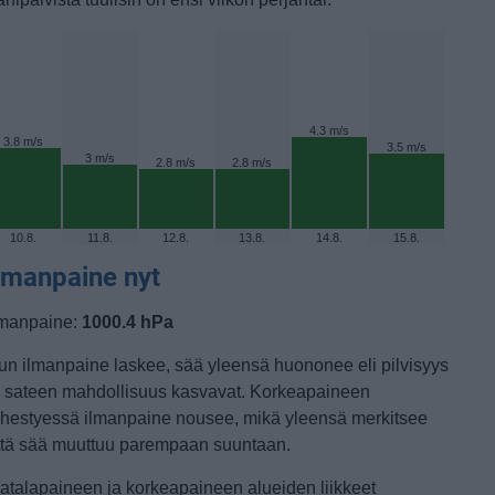
4.3 m/s
3.8 m/s
3.5 m/s
3 m/s
2.8 m/s
2.8 m/s
10.8.
11.8.
12.8.
13.8.
14.8.
15.8.
lmanpaine nyt
lmanpaine:
1000.4 hPa
un ilmanpaine laskee, sää yleensä huononee eli pilvisyys
a sateen mahdollisuus kasvavat. Korkeapaineen
ähestyessä ilmanpaine nousee, mikä yleensä merkitsee
ttä sää muuttuu parempaan suuntaan.
atalapaineen ja korkeapaineen alueiden liikkeet