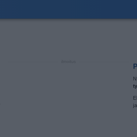
ilmoitus
P
N
t
E
a
j
a