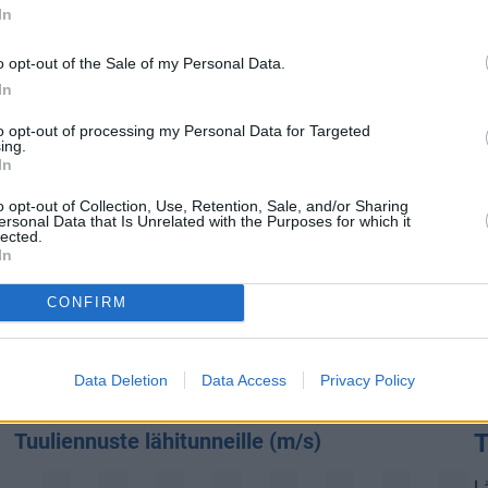
In
Auringon ultraviolettisäteily
U
e
o opt-out of the Sale of my Personal Data.
UV-indeksi:
6
In
UV-indeksi (UVI) kertoo tarpeesta suojautua auringon
to opt-out of processing my Personal Data for Targeted
ing.
ultraviolettisäteilyltä. Mitä suurempi UV-indeksi on, sitä
In
a
voimakkaampaa on auringon haitallinen UV-säteily maan
pinnalla. Sijainti maapallolla, ajankohta, pilvipeitteen
o opt-out of Collection, Use, Retention, Sale, and/or Sharing
ersonal Data that Is Unrelated with the Purposes for which it
paksuus ja yläilmakehän otsonin määrä vaikuttavat UV-
lected.
indeksin arvoon.
In
Tällä hetkellä auringon ultraviolettisäteily Amalfissa on
CONFIRM
voimakasta
. Suojautumiseen suositellaan aurinkolaseja,
korkean suojakertoimen aurinkovoidetta, ihoa peittäviä
vaatteita ja leveälieristä päähinettä. Ulkonaoloa kannattaa
Data Deletion
Data Access
Privacy Policy
vähentää keskipäivän (klo 11-16) välillä.
Tuuliennuste lähitunneille (m/s)
T
Lä