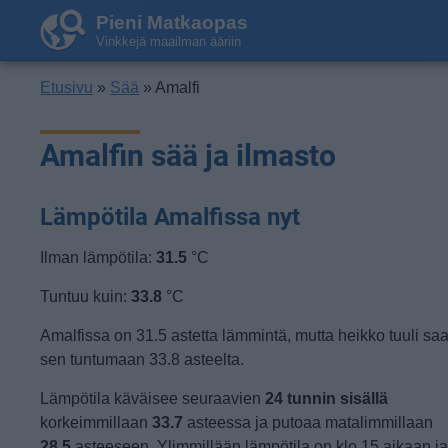
Pieni Matkaopas
Vinkkejä maailman ääriin
Etusivu
»
Sää
» Amalfi
Amalfin sää ja ilmasto
Lämpötila Amalfissa nyt
Ilman lämpötila:
31.5
°C
Tuntuu kuin:
33.8
°C
Amalfissa on 31.5 astetta lämmintä, mutta heikko tuuli sa
sen tuntumaan 33.8 asteelta.
Lämpötila käväisee seuraavien
24 tunnin sisällä
korkeimmillaan
33.7
asteessa ja putoaa matalimmillaan
28.5
asteeseen. Ylimmillään lämpötila on klo 15 aikaan j