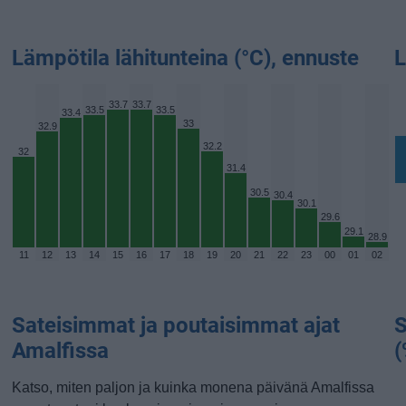
Lämpötila lähitunteina (°C), ennuste
L
33.7
33.7
33.5
33.5
33.4
33
32.9
32.2
32
31.4
30.5
30.4
30.1
29.6
29.1
28.9
11
12
13
14
15
16
17
18
19
20
21
22
23
00
01
02
Sateisimmat ja poutaisimmat ajat
S
Amalfissa
(
Katso, miten paljon ja kuinka monena päivänä Amalfissa