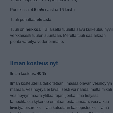
Puuskissa:
4.5 m/s
(vastaa 16 km/h)
Tuuli puhaltaa
etelästä
.
Tuuli on
heikkoa
. Tällaisella tuulella savu kulkeutuu hyvi
verkkaisesti tuulen suuntaan. Merellä tuuli saa aikaan
pientä väreilyä vedenpinnalle.
Ilman kosteus nyt
Ilman kosteus:
40 %
Ilman kosteudella tarkoitetaan ilmassa olevan vesihöyryn
määrää. Vesihöyryä ei tavallisesti voi nähdä, mutta mikäli
vesihöyryn määrä ylittää rajan, jonka ilma tietyssä
lämpötilassa kykenee enintään pidättämään, vesi alkaa
tiivistyä pisaroiksi. Tätä kutsutaan kastepisteeksi. Tämä