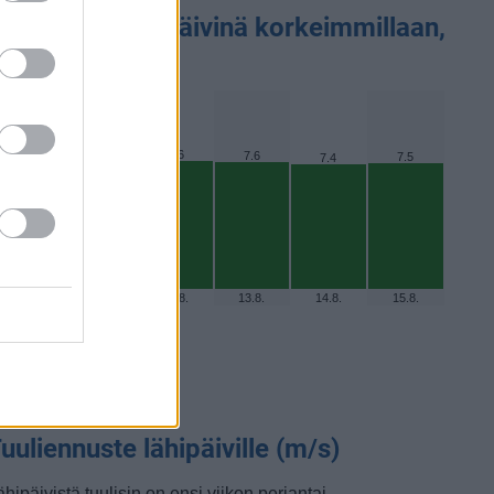
V-Indeksi lähipäivinä korkeimmillaan,
nnuste
7.7
7.7
7.6
7.6
7.5
7.4
10.8.
11.8.
12.8.
13.8.
14.8.
15.8.
uuliennuste lähipäiville (m/s)
hipäivistä tuulisin on ensi viikon perjantai.