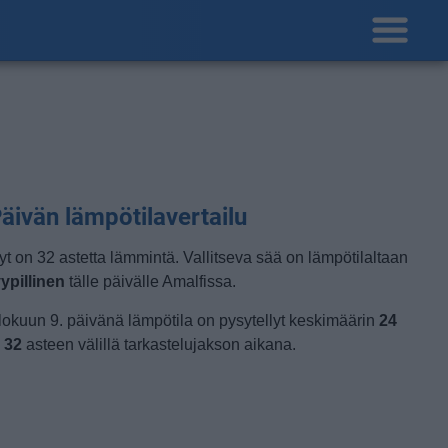
äivän lämpötilavertailu
yt on 32 astetta lämmintä. Vallitseva sää on lämpötilaltaan
yypillinen
tälle päivälle Amalfissa.
lokuun 9. päivänä lämpötila on pysytellyt keskimäärin
24
a
32
asteen välillä tarkastelujakson aikana.