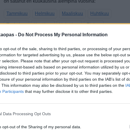
on satanut eri kuukausina aiempina vuosina:
Tammikuu
Helmikuu
Maaliskuu
Huhtikuu
Toukokuu
Kesäkuu
Heinäkuu
Elokuu
kaopas -
Do Not Process My Personal Information
Syyskuu
Lokakuu
Marraskuu
Joulukuu
0
1
to opt-out of the sale, sharing to third parties, or processing of your per
Sateen todennäköisyys lähipäivinä (%),
S
formation for targeted advertising by us, please use the below opt-out s
r selection. Please note that after your opt-out request is processed y
ennuste
(
eing interest-based ads based on personal information utilized by us or
disclosed to third parties prior to your opt-out. You may separately opt-
losure of your personal information by third parties on the IAB’s list of
. This information may also be disclosed by us to third parties on the
IA
Participants
that may further disclose it to other third parties.
30 %
l Data Processing Opt Outs
8 %
6 %
5 %
3 %
0 %
o opt-out of the Sharing of my personal data.
2
10.8.
11.8.
12.8.
13.8.
14.8.
15.8.