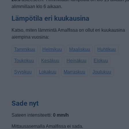
alimmillaan klo 6 aikaan.
Lämpötila eri kuukausina
Katso, miten lämmintä Amalfissa on ollut eri kuukausina
aiempina vuosina:
Tammikuu
Helmikuu
Maaliskuu
Huhtikuu
Toukokuu
Kesäkuu
Heinäkuu
Elokuu
Syyskuu
Lokakuu
Marraskuu
Joulukuu
Sade nyt
Sateen intensiteetti:
0 mm/h
Mittausasemalla Amalfissa ei sada.