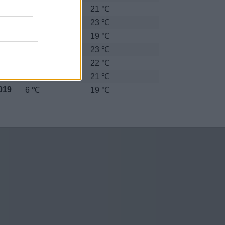
013
4 ℃
21 ℃
014
5 ℃
23 ℃
015
7 ℃
19 ℃
016
7 ℃
23 ℃
017
10 ℃
22 ℃
018
4 ℃
21 ℃
019
6 ℃
19 ℃