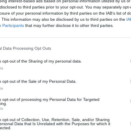
eing interest-based ads based on personal information utilized by us or
℃
l
disclosed to third parties prior to your opt-out. You may separately opt-
2
losure of your personal information by third parties on the IAB’s list of
a
. This information may also be disclosed by us to third parties on the
IA
Participants
that may further disclose it to other third parties.
h
a
ä
Maaliskuun keskilämpötila Amalfissa
M
l Data Processing Opt Outs
10 vuoden tarkastelujaksolla
m
t
o opt-out of the Sharing of my personal data.
Mikä on Amalfin tavanomainen lämpötila maaliskuussa.
In
A
Alin
Ylin
Vuorokauden
l
o opt-out of the Sale of my Personal Data.
Vuosi
lämpötila
lämpötila
keskilämpötila
keskimäärin
keskimäärin
j
In
2010
12 ℃
10 ℃
14 ℃
to opt-out of processing my Personal Data for Targeted
V
2011
12 ℃
10 ℃
14 ℃
ing.
In
2012
15 ℃
12 ℃
19 ℃
2
2013
13 ℃
11 ℃
16 ℃
o opt-out of Collection, Use, Retention, Sale, and/or Sharing
2
ersonal Data that Is Unrelated with the Purposes for which it
2014
12 ℃
10 ℃
17 ℃
lected.
2