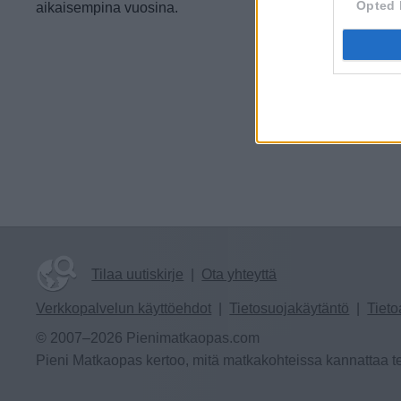
Opted 
aikaisempina vuosina.
Tilaa uutiskirje
|
Ota yhteyttä
Verkkopalvelun käyttöehdot
|
Tietosuojakäytäntö
|
Tieto
© 2007–2026 Pienimatkaopas.com
Pieni Matkaopas kertoo, mitä matkakohteissa kannattaa te