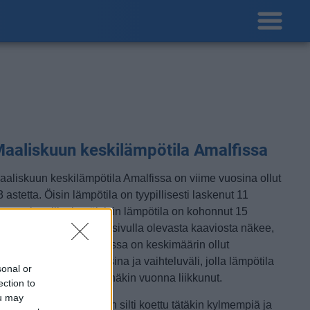
aaliskuun keskilämpötila Amalfissa
aaliskuun keskilämpötila Amalfissa on viime vuosina ollut
 astetta. Öisin lämpötila on tyypillisesti laskenut 11
steen tienoille, ja päivisin lämpötila on kohonnut 15
steen tuntumaan. Tällä sivulla olevasta kaaviosta näkee,
iten lämmin sää Amalfissa on keskimäärin ollut
aaliskuussa viime vuosina ja vaihteluväli, jolla lämpötila
sonal or
avallisina päivinä on minäkin vuonna liikkunut.
ection to
ou may
etkellisesti Amalfissa on silti koettu tätäkin kylmempiä ja