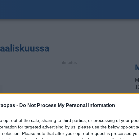
maaliskuussa
ilmoitus
M
M
13
a
a
kaopas -
Do Not Process My Personal Information
℃
m
m
to opt-out of the sale, sharing to third parties, or processing of your per
t
formation for targeted advertising by us, please use the below opt-out s
r selection. Please note that after your opt-out request is processed y
H