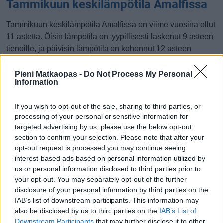
Tammikuun keskilämpötila Amalfissa
Tammikuun keskilämpötila Amalfissa on viime vuosina ollut
11 astetta. Öisin lämpötila on tyypillisesti laskenut 9 asteen
tienoille, ja päivisin lämpötila on kohonnut 12 asteen
tuntumaan. Tällä sivulla olevasta kaaviosta näkee, miten
lämmin sää Amalfissa on keskimäärin ollut tammikuussa
Pieni Matkaopas -
Do Not Process My Personal
Information
viime vuosina ja vaihteluväli, jolla lämpötila tavallisina
päivinä on minäkin vuonna liikkunut.
If you wish to opt-out of the sale, sharing to third parties, or
Hetkellisesti Amalfissa on silti koettu tätäkin kylmempiä ja
processing of your personal or sensitive information for
targeted advertising by us, please use the below opt-out
lämpimämpiä tammikuisia päiviä. Esimerkiksi vuoden 2017
section to confirm your selection. Please note that after your
tammikuussa lämpötila käväisi alimmillaan 0 asteessa ja
opt-out request is processed you may continue seeing
toisaalta vuonna 2013 tammikuussa hätyyteltiin eräänä
interest-based ads based on personal information utilized by
poikkeuksellisen lämpimänä päivänä 20 asteen lukemia.
us or personal information disclosed to third parties prior to
your opt-out. You may separately opt-out of the further
Entä muut kuukaudet? Miten lämmintä
disclosure of your personal information by third parties on the
Amalfissa on ollut...
IAB’s list of downstream participants. This information may
also be disclosed by us to third parties on the
IAB’s List of
Tammikuussa
Helmikuussa
Maaliskuussa
Downstream Participants
that may further disclose it to other