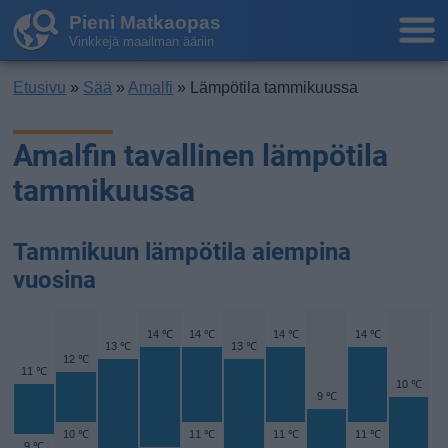
Pieni Matkaopas
Vinkkejä maailman ääriin
Etusivu
»
Sää
»
Amalfi
» Lämpötila tammikuussa
Amalfin tavallinen lämpötila
tammikuussa
Tammikuun lämpötila aiempina
vuosina
14 ℃
14 ℃
14 ℃
14 ℃
13 ℃
13 ℃
12 ℃
11 ℃
10 ℃
9 ℃
10 ℃
11 ℃
11 ℃
11 ℃
9 ℃