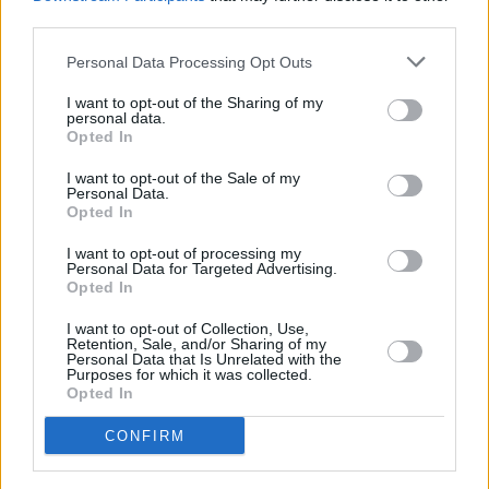
third parties.
Huhtikuussa
Toukokuussa
Kesäkuussa
Personal Data Processing Opt Outs
Heinäkuussa
Elokuussa
Syyskuussa
I want to opt-out of the Sharing of my
personal data.
Lokakuussa
Marraskuussa
Joulukuussa
Opted In
Kiinnostavatko sademäärät?
I want to opt-out of the Sale of my
Personal Data.
Opted In
Katso miten paljon
Amalfissa on satanut tammikuussa
aikaisempina vuosina.
I want to opt-out of processing my
Personal Data for Targeted Advertising.
Tammikuun keskilämpötila Amalfissa
Opted In
10 vuoden tarkastelujaksolla
I want to opt-out of Collection, Use,
Retention, Sale, and/or Sharing of my
Personal Data that Is Unrelated with the
Mikä on Amalfin tavanomainen lämpötila tammikuussa.
Purposes for which it was collected.
Opted In
Alin
Ylin
Vuorokauden
Vuosi
lämpötila
lämpötila
CONFIRM
keskilämpötila
keskimäärin
keskimäärin
2010
10 ℃
9 ℃
11 ℃