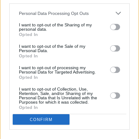
third parties.
Huhtikuussa
Toukokuussa
Kesäkuussa
Personal Data Processing Opt Outs
Heinäkuussa
Elokuussa
Syyskuussa
I want to opt-out of the Sharing of my
Lokakuussa
Marraskuussa
Joulukuussa
personal data.
Opted In
Kiinnostavatko sademäärät?
I want to opt-out of the Sale of my
Personal Data.
Katso miten paljon
Atlantassa on satanut heinäkuussa
Opted In
aikaisempina vuosina.
I want to opt-out of processing my
Heinäkuun keskilämpötila Atlantassa
Personal Data for Targeted Advertising.
Opted In
11 vuoden tarkastelujaksolla
I want to opt-out of Collection, Use,
Retention, Sale, and/or Sharing of my
Mikä on Atlantan tavanomainen lämpötila heinäkuussa.
Personal Data that Is Unrelated with the
Purposes for which it was collected.
Opted In
Alin
Ylin
Vuorokauden
Vuosi
lämpötila
lämpötila
keskilämpötila
keskimäärin
keskimäärin
CONFIRM
2010
28 ℃
24 ℃
32 ℃
2011
27 ℃
24 ℃
31 ℃