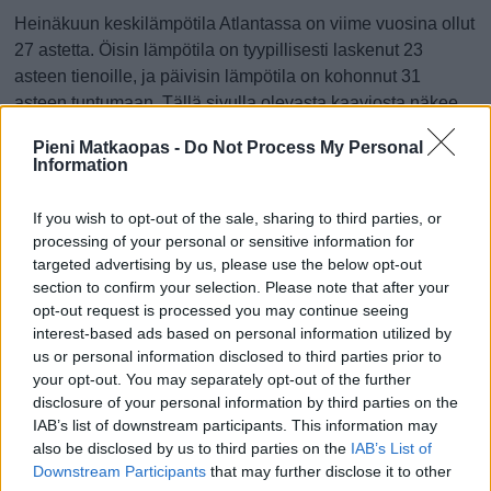
Heinäkuun keskilämpötila Atlantassa on viime vuosina ollut
27 astetta. Öisin lämpötila on tyypillisesti laskenut 23
asteen tienoille, ja päivisin lämpötila on kohonnut 31
asteen tuntumaan. Tällä sivulla olevasta kaaviosta näkee,
miten lämmin sää Atlantassa on keskimäärin ollut
Pieni Matkaopas -
Do Not Process My Personal
heinäkuussa viime vuosina ja vaihteluväli, jolla lämpötila
Information
tavallisina päivinä on minäkin vuonna liikkunut.
If you wish to opt-out of the sale, sharing to third parties, or
Hetkellisesti Atlantassa on silti koettu tätäkin kylmempiä ja
processing of your personal or sensitive information for
lämpimämpiä heinäkuisia päiviä. Esimerkiksi vuoden 2014
targeted advertising by us, please use the below opt-out
heinäkuussa lämpötila käväisi alimmillaan 17 asteessa ja
section to confirm your selection. Please note that after your
toisaalta vuonna 2012 heinäkuussa hätyyteltiin eräänä
opt-out request is processed you may continue seeing
poikkeuksellisen lämpimänä päivänä 39 asteen lukemia.
interest-based ads based on personal information utilized by
us or personal information disclosed to third parties prior to
Entä muut kuukaudet? Miten lämmintä
your opt-out. You may separately opt-out of the further
Atlantassa on ollut...
disclosure of your personal information by third parties on the
IAB’s list of downstream participants. This information may
also be disclosed by us to third parties on the
IAB’s List of
Tammikuussa
Helmikuussa
Maaliskuussa
Downstream Participants
that may further disclose it to other