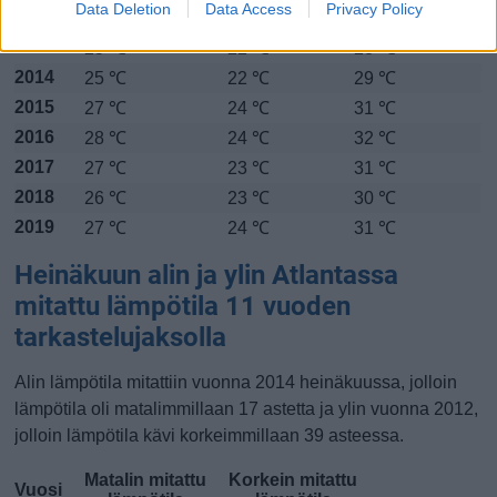
Data Deletion
Data Access
Privacy Policy
2012
28 ℃
24 ℃
32 ℃
2013
25 ℃
22 ℃
28 ℃
2014
25 ℃
22 ℃
29 ℃
2015
27 ℃
24 ℃
31 ℃
2016
28 ℃
24 ℃
32 ℃
2017
27 ℃
23 ℃
31 ℃
2018
26 ℃
23 ℃
30 ℃
2019
27 ℃
24 ℃
31 ℃
Heinäkuun alin ja ylin Atlantassa
mitattu lämpötila 11 vuoden
tarkastelujaksolla
Alin lämpötila mitattiin vuonna 2014 heinäkuussa, jolloin
lämpötila oli matalimmillaan 17 astetta ja ylin vuonna 2012,
jolloin lämpötila kävi korkeimmillaan 39 asteessa.
Matalin mitattu
Korkein mitattu
Vuosi