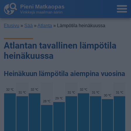
Pieni Matkaopas
Vinkkejä maailman ääriin
Etusivu
»
Sää
»
Atlanta
» Lämpötila heinäkuussa
Atlantan tavallinen lämpötila
heinäkuussa
Heinäkuun lämpötila aiempina vuosina
32 ℃
32 ℃
32 ℃
31 ℃
31 ℃
31 ℃
31 ℃
30 ℃
29 ℃
28 ℃