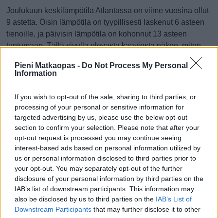
Joulukuun keskilämpötila Atlantassa on viime vuosina ollut
9 astetta. Öisin lämpötila on tyypillisesti laskenut 6 asteen
tienoille, ja päivisin lämpötila on kohonnut 13 asteen
tuntumaan. Tällä sivulla olevasta kaaviosta näkee, miten
lämmin sää Atlantassa on keskimäärin ollut joulukuussa
Pieni Matkaopas -
Do Not Process My Personal
viime vuosina ja vaihteluväli, jolla lämpötila tavallisina
Information
päivinä on minäkin vuonna liikkunut.
If you wish to opt-out of the sale, sharing to third parties, or
Hetkellisesti Atlantassa on silti koettu tätäkin kylmempiä ja
processing of your personal or sensitive information for
lämpimämpiä joulukuisia päiviä. Esimerkiksi vuoden 2010
targeted advertising by us, please use the below opt-out
joulukuussa lämpötila käväisi alimmillaan -9 asteessa ja
section to confirm your selection. Please note that after your
toisaalta vuonna 2015 joulukuussa hätyyteltiin eräänä
opt-out request is processed you may continue seeing
poikkeuksellisen lämpimänä päivänä 24 asteen lukemia.
interest-based ads based on personal information utilized by
us or personal information disclosed to third parties prior to
Entä muut kuukaudet? Miten lämmintä
your opt-out. You may separately opt-out of the further
Atlantassa on ollut...
disclosure of your personal information by third parties on the
IAB’s list of downstream participants. This information may
also be disclosed by us to third parties on the
IAB’s List of
Tammikuussa
Helmikuussa
Maaliskuussa
Downstream Participants
that may further disclose it to other