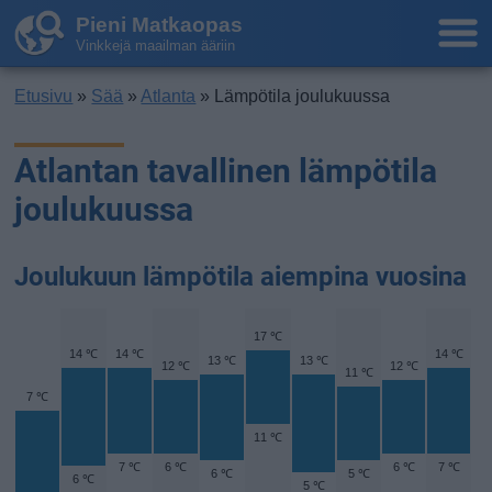
Pieni Matkaopas
Vinkkejä maailman ääriin
Etusivu
»
Sää
»
Atlanta
» Lämpötila joulukuussa
Atlantan tavallinen lämpötila
joulukuussa
Joulukuun lämpötila aiempina vuosina
17 ℃
14 ℃
14 ℃
14 ℃
13 ℃
13 ℃
12 ℃
12 ℃
11 ℃
7 ℃
11 ℃
7 ℃
6 ℃
6 ℃
7 ℃
6 ℃
5 ℃
6 ℃
5 ℃