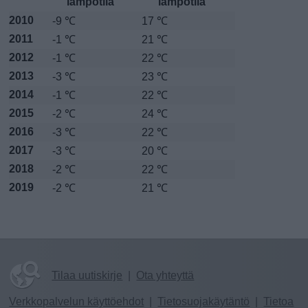
lämpötila
lämpötila
2010
-9 ℃
17 ℃
2011
-1 ℃
21 ℃
2012
-1 ℃
22 ℃
2013
-3 ℃
23 ℃
2014
-1 ℃
22 ℃
2015
-2 ℃
24 ℃
2016
-3 ℃
22 ℃
2017
-3 ℃
20 ℃
2018
-2 ℃
22 ℃
2019
-2 ℃
21 ℃
Tilaa uutiskirje
|
Ota yhteyttä
Verkkopalvelun käyttöehdot
|
Tietosuojakäytäntö
|
Tietoa