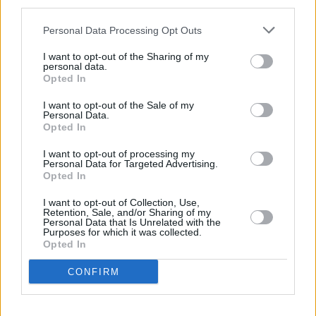
third parties.
Huhtikuussa
Toukokuussa
Kesäkuussa
Personal Data Processing Opt Outs
Heinäkuussa
Elokuussa
Syyskuussa
I want to opt-out of the Sharing of my
Lokakuussa
Marraskuussa
Joulukuussa
personal data.
Opted In
Kiinnostavatko sademäärät?
I want to opt-out of the Sale of my
Personal Data.
Katso miten paljon
Atlantassa on satanut joulukuussa
Opted In
aikaisempina vuosina.
I want to opt-out of processing my
Joulukuun keskilämpötila Atlantassa
Personal Data for Targeted Advertising.
Opted In
11 vuoden tarkastelujaksolla
I want to opt-out of Collection, Use,
Retention, Sale, and/or Sharing of my
Mikä on Atlantan tavanomainen lämpötila joulukuussa.
Personal Data that Is Unrelated with the
Purposes for which it was collected.
Opted In
Alin
Ylin
Vuorokauden
Vuosi
lämpötila
lämpötila
keskilämpötila
keskimäärin
keskimäärin
CONFIRM
2010
3 ℃
-1 ℃
7 ℃
2011
10 ℃
6 ℃
14 ℃