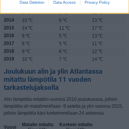
Data Deletion
Data Access
Privacy Policy
2012
10 ℃
7 ℃
14 ℃
2013
9 ℃
6 ℃
12 ℃
2014
10 ℃
6 ℃
13 ℃
2015
14 ℃
11 ℃
17 ℃
2016
9 ℃
5 ℃
13 ℃
2017
8 ℃
5 ℃
11 ℃
2018
9 ℃
6 ℃
12 ℃
2019
10 ℃
7 ℃
14 ℃
Joulukuun alin ja ylin Atlantassa
mitattu lämpötila 11 vuoden
tarkastelujaksolla
Alin lämpötila mitattiin vuonna 2010 joulukuussa, jolloin
lämpötila oli matalimmillaan -9 astetta ja ylin vuonna 2015,
jolloin lämpötila kävi korkeimmillaan 24 asteessa.
Matalin mitattu
Korkein mitattu
Vuosi