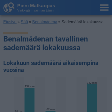
Pieni Matkaopas
Vinkkejä maailman ääriin
Etusivu
»
Sää
»
Benalmádena
» Sademäärä lokakuussa
Benalmádenan tavallinen
sademäärä lokakuussa
Lokakuun sademäärä aikaisempina
vuosina
142 mm
132 mm
67 mm
61 mm