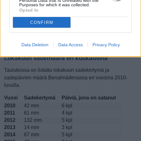
Personal Data that Is Unrelated with the
Purposes for which it was collected.
Lokakuussa
Marraskuussa
Joulukuussa
Opted In
CONFIRM
Kiinnostavatko lämpötilat?
Katso miten
lämmintä Benalmádenassa on ollut
Data Deletion
Data Access
Privacy Policy
lokakuussa
viime vuosina.
Lokakuun sademäärä eri kuukausina
Taulukossa on listattu lokakuun sadekertymä ja
sadepäivien määrä Benalmádenassa eri vuosina 2010-
luvulla.
Vuosi
Sadekertymä
Päiviä, jona on satanut
2010
42 mm
6 kpl
2011
61 mm
4 kpl
2012
132 mm
5 kpl
2013
14 mm
3 kpl
2014
67 mm
5 kpl