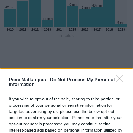
48 mm
46 mm
42 mm
41 mm
14 mm
5 mm
2010
2011
2012
2013
2014
2015
2016
2017
2018
2019
ilmoitus
Pieni Matkaopas -
Do Not Process My Personal
Information
If you wish to opt-out of the sale, sharing to third parties, or
processing of your personal or sensitive information for
targeted advertising by us, please use the below opt-out
section to confirm your selection. Please note that after your
Sadepäivien määärä lokakuussa
opt-out request is processed you may continue seeing
aikaisempina vuosina
interest-based ads based on personal information utilized by