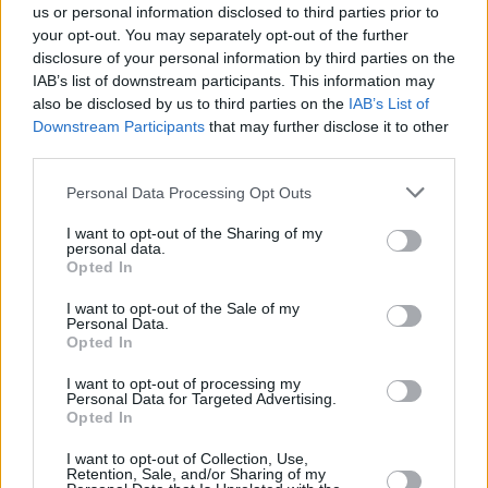
us or personal information disclosed to third parties prior to
your opt-out. You may separately opt-out of the further
disclosure of your personal information by third parties on the
IAB’s list of downstream participants. This information may
also be disclosed by us to third parties on the
IAB’s List of
Downstream Participants
that may further disclose it to other
third parties.
12 kpl
Personal Data Processing Opt Outs
9 kpl
6 kpl
I want to opt-out of the Sharing of my
5 kpl
5 kpl
4 kpl
4 kpl
personal data.
3 kpl
2 kpl
2 kpl
Opted In
2010
2011
2012
2013
2014
2015
2016
2017
2018
2019
I want to opt-out of the Sale of my
Entä muut kuukaudet? Miten paljon
Personal Data.
Opted In
Benalmádenassa on satanut...
I want to opt-out of processing my
Tammikuussa
Helmikuussa
Maaliskuussa
Personal Data for Targeted Advertising.
Opted In
Huhtikuussa
Toukokuussa
Kesäkuussa
I want to opt-out of Collection, Use,
Retention, Sale, and/or Sharing of my
Heinäkuussa
Elokuussa
Syyskuussa