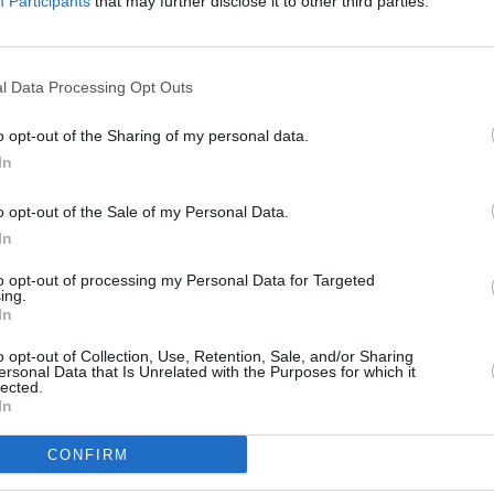
Participants
that may further disclose it to other third parties.
m
l Data Processing Opt Outs
Marraskuun sademäärä eri kuukausina
o opt-out of the Sharing of my personal data.
Taulukossa on listattu marraskuun sadekertymä ja
In
sadepäivien määrä Benalmádenassa eri vuosina 2010-
luvulla.
o opt-out of the Sale of my Personal Data.
In
Vuosi
Sadekertymä
Päiviä, jona on satanut
2010
137 mm
11 kpl
to opt-out of processing my Personal Data for Targeted
ing.
2011
112 mm
8 kpl
In
2012
190 mm
14 kpl
2013
3 mm
2 kpl
o opt-out of Collection, Use, Retention, Sale, and/or Sharing
ersonal Data that Is Unrelated with the Purposes for which it
2014
108 mm
11 kpl
lected.
2015
44 mm
3 kpl
In
2016
162 mm
9 kpl
2017
44 mm
3 kpl
CONFIRM
2018
97 mm
14 kpl