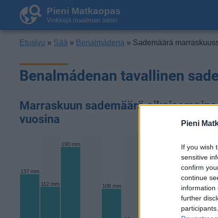
Pieni Matkaopas
Vinkkejä maailman ääriin
Etusivu
»
Sää
»
Benalmádena
» Sademäärä marraskuus
Benalmádenan tavallinen sad
Marraskuun sademäärä aikaisempina
vuosina
Pieni Mat
190 mm
If you wish 
sensitive in
162 mm
confirm you
137 mm
continue se
112 mm
108 mm
information 
97 mm
further disc
participants