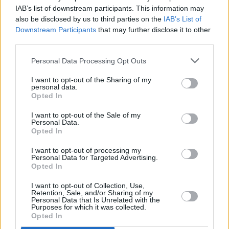
IAB’s list of downstream participants. This information may
also be disclosed by us to third parties on the
IAB’s List of
Downstream Participants
that may further disclose it to other
third parties.
Personal Data Processing Opt Outs
18 kpl
15 kpl
I want to opt-out of the Sharing of my
personal data.
10 kpl
Opted In
9 kpl
6 kpl
6 kpl
I want to opt-out of the Sale of my
Personal Data.
Opted In
2014
2015
2016
2017
2018
2019
Entä muut kuukaudet? Miten paljon Bilbaossa
I want to opt-out of processing my
Personal Data for Targeted Advertising.
on satanut...
Opted In
Tammikuussa
Helmikuussa
Maaliskuussa
I want to opt-out of Collection, Use,
Retention, Sale, and/or Sharing of my
Personal Data that Is Unrelated with the
Huhtikuussa
Toukokuussa
Kesäkuussa
Purposes for which it was collected.
Opted In
Heinäkuussa
Elokuussa
Syyskuussa