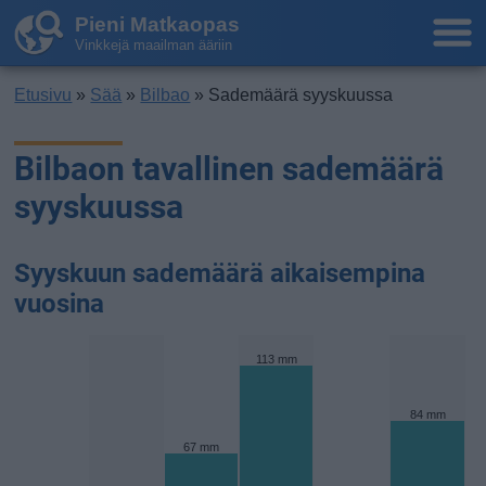
Pieni Matkaopas
Vinkkejä maailman ääriin
Etusivu
»
Sää
»
Bilbao
» Sademäärä syyskuussa
Bilbaon tavallinen sademäärä
syyskuussa
Syyskuun sademäärä aikaisempina
vuosina
113 mm
84 mm
67 mm