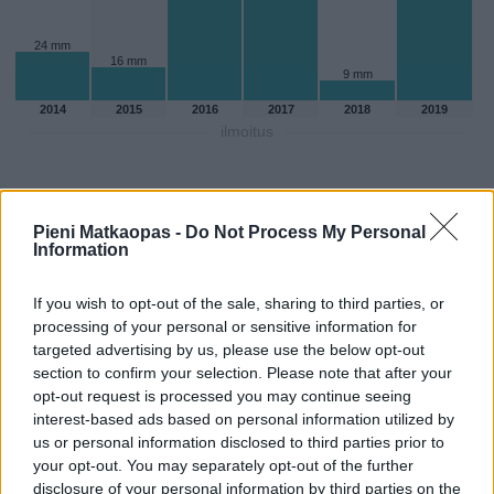
24 mm
16 mm
9 mm
2014
2015
2016
2017
2018
2019
ilmoitus
Pieni Matkaopas -
Do Not Process My Personal
Information
If you wish to opt-out of the sale, sharing to third parties, or
processing of your personal or sensitive information for
targeted advertising by us, please use the below opt-out
section to confirm your selection. Please note that after your
opt-out request is processed you may continue seeing
interest-based ads based on personal information utilized by
us or personal information disclosed to third parties prior to
Sadepäivien määärä syyskuussa
your opt-out. You may separately opt-out of the further
aikaisempina vuosina
disclosure of your personal information by third parties on the