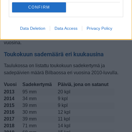
CONFIRM
Lokakuussa
Marraskuussa
Joulukuussa
Kiinnostavatko lämpötilat?
Data Deletion
Data Access
Privacy Policy
Katso miten
lämmintä Bilbaossa on ollut toukokuussa
viime
vuosina.
Toukokuun sademäärä eri kuukausina
Taulukossa on listattu toukokuun sadekertymä ja
sadepäivien määrä Bilbaossa eri vuosina 2010-luvulla.
Vuosi
Sadekertymä
Päiviä, jona on satanut
2013
95 mm
20 kpl
2014
34 mm
9 kpl
2015
39 mm
9 kpl
2016
30 mm
12 kpl
2017
39 mm
11 kpl
2018
71 mm
14 kpl