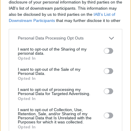
disclosure of your personal information by third parties on the
IAB’s list of downstream participants. This information may
also be disclosed by us to third parties on the
IAB’s List of
Downstream Participants
that may further disclose it to other
third parties.
20 kpl
Personal Data Processing Opt Outs
15 kpl
14 kpl
I want to opt-out of the Sharing of my
12 kpl
11 kpl
personal data.
9 kpl
9 kpl
Opted In
I want to opt-out of the Sale of my
Personal Data.
2013
2014
2015
2016
2017
2018
2019
Opted In
Entä muut kuukaudet? Miten paljon Bilbaossa
I want to opt-out of processing my
on satanut...
Personal Data for Targeted Advertising.
Opted In
Tammikuussa
Helmikuussa
Maaliskuussa
I want to opt-out of Collection, Use,
Retention, Sale, and/or Sharing of my
Huhtikuussa
Toukokuussa
Kesäkuussa
Personal Data that Is Unrelated with the
Purposes for which it was collected.
Opted In
Heinäkuussa
Elokuussa
Syyskuussa