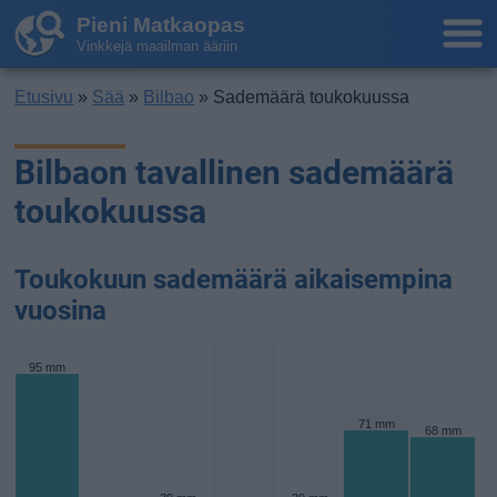
Pieni Matkaopas
Vinkkejä maailman ääriin
Etusivu
»
Sää
»
Bilbao
» Sademäärä toukokuussa
Bilbaon tavallinen sademäärä
toukokuussa
Toukokuun sademäärä aikaisempina
vuosina
95 mm
71 mm
68 mm