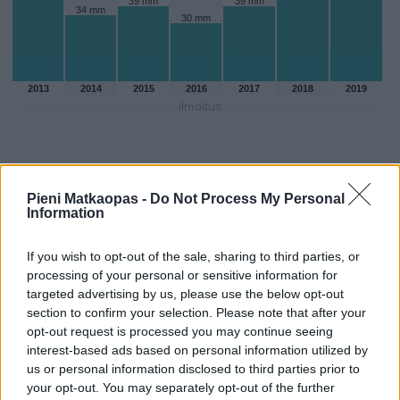
39 mm
39 mm
34 mm
30 mm
2013
2014
2015
2016
2017
2018
2019
ilmoitus
Pieni Matkaopas -
Do Not Process My Personal
Information
If you wish to opt-out of the sale, sharing to third parties, or
processing of your personal or sensitive information for
targeted advertising by us, please use the below opt-out
section to confirm your selection. Please note that after your
opt-out request is processed you may continue seeing
interest-based ads based on personal information utilized by
Sadepäivien määärä toukokuussa
us or personal information disclosed to third parties prior to
your opt-out. You may separately opt-out of the further
aikaisempina vuosina