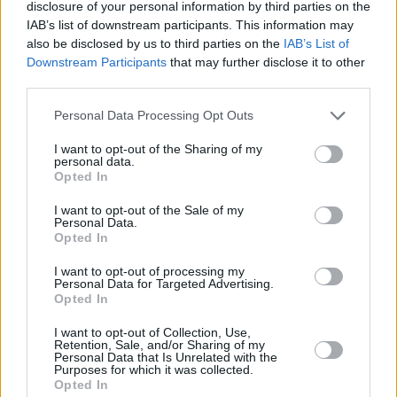
disclosure of your personal information by third parties on the
IAB’s list of downstream participants. This information may
also be disclosed by us to third parties on the
IAB’s List of
Downstream Participants
that may further disclose it to other
third parties.
Personal Data Processing Opt Outs
I want to opt-out of the Sharing of my
12 kpl
12 kpl
personal data.
10 kpl
9 kpl
8 kpl
Opted In
5 kpl
I want to opt-out of the Sale of my
0 kpl
Personal Data.
2013
2014
2015
2016
2017
2018
2019
Opted In
Entä muut kuukaudet? Miten paljon
I want to opt-out of processing my
Bodrumissa on satanut...
Personal Data for Targeted Advertising.
Opted In
Tammikuussa
Helmikuussa
Maaliskuussa
I want to opt-out of Collection, Use,
Retention, Sale, and/or Sharing of my
Huhtikuussa
Toukokuussa
Kesäkuussa
Personal Data that Is Unrelated with the
Purposes for which it was collected.
Opted In
Heinäkuussa
Elokuussa
Syyskuussa