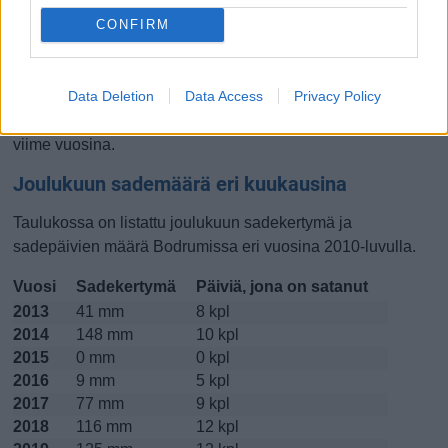
CONFIRM
Lokakuussa
Marraskuussa
Joulukuussa
Kiinnostavatko lämpötilat?
Data Deletion
Data Access
Privacy Policy
Katso miten
lämmintä Bodrumissa on ollut joulukuussa
viime vuosina.
Joulukuun sademäärä eri kuukausina
Taulukossa on listattu joulukuun sadekertymä ja
sadepäivien määrä Bodrumissa eri vuosina 2010-luvulla.
Vuosi
Sadekertymä
Päiviä, jona on satanut
2013
41 mm
8 kpl
2014
148 mm
10 kpl
2015
0 mm
0 kpl
2016
9 mm
5 kpl
2017
77 mm
9 kpl
2018
116 mm
12 kpl