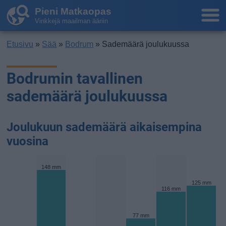
Pieni Matkaopas
Vinkkejä maailman ääriin
Etusivu
»
Sää
»
Bodrum
» Sademäärä joulukuussa
Bodrumin tavallinen
sademäärä joulukuussa
Joulukuun sademäärä aikaisempina
vuosina
148 mm
125 mm
116 mm
77 mm