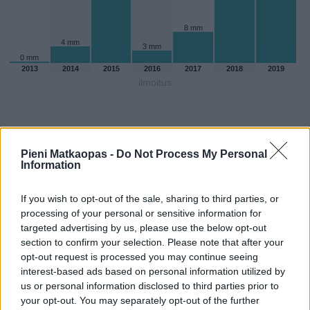
8 mm
4 mm
3 mm
0 mm
2013
2014
2015
2016
2017
2018
2019
ilmoitus
Pieni Matkaopas -
Do Not Process My Personal
Information
If you wish to opt-out of the sale, sharing to third parties, or
processing of your personal or sensitive information for
targeted advertising by us, please use the below opt-out
section to confirm your selection. Please note that after your
opt-out request is processed you may continue seeing
interest-based ads based on personal information utilized by
Sadepäivien määärä kesakuussa
us or personal information disclosed to third parties prior to
your opt-out. You may separately opt-out of the further
aikaisempina vuosina