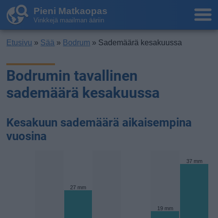
Pieni Matkaopas
Vinkkejä maailman ääriin
Etusivu
»
Sää
»
Bodrum
» Sademäärä kesakuussa
Bodrumin tavallinen
sademäärä kesakuussa
Kesakuun sademäärä aikaisempina
vuosina
37 mm
27 mm
19 mm