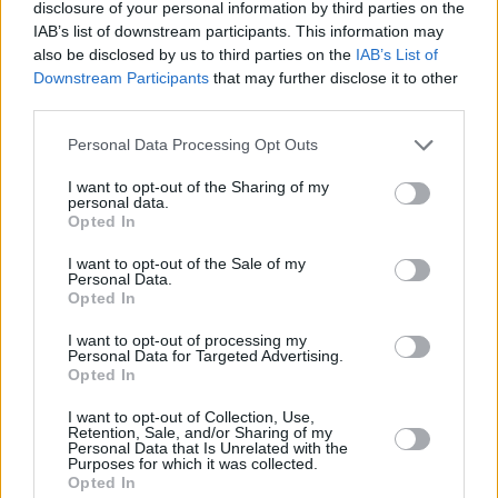
disclosure of your personal information by third parties on the
IAB’s list of downstream participants. This information may
also be disclosed by us to third parties on the
IAB’s List of
Downstream Participants
that may further disclose it to other
third parties.
Personal Data Processing Opt Outs
I want to opt-out of the Sharing of my
personal data.
8 kpl
Opted In
5 kpl
4 kpl
4 kpl
2 kpl
I want to opt-out of the Sale of my
1 kpl
0 kpl
Personal Data.
2013
2014
2015
2016
2017
2018
2019
Opted In
Entä muut kuukaudet? Miten paljon
I want to opt-out of processing my
Bodrumissa on satanut...
Personal Data for Targeted Advertising.
Opted In
Tammikuussa
Helmikuussa
Maaliskuussa
I want to opt-out of Collection, Use,
Retention, Sale, and/or Sharing of my
Huhtikuussa
Toukokuussa
Kesäkuussa
Personal Data that Is Unrelated with the
Purposes for which it was collected.
Opted In
Heinäkuussa
Elokuussa
Syyskuussa