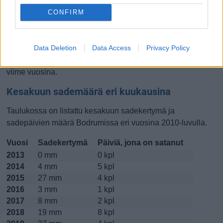
CONFIRM
Lokakuussa
Marraskuussa
Joulukuussa
Kiinnostavatko lämpötilat?
Data Deletion
Data Access
Privacy Policy
Katso miten
lämmintä Bodrumissa on ollut kesakuussa
viime vuosina.
Kesakuun sademäärä eri kuukausina
Taulukossa on listattu kesakuun sadekertymä ja
sadepäivien määrä Bodrumissa eri vuosina 2010-luvulla.
Vuosi
Sadekertymä
Päiviä, jona on satanut
2013
0 mm
0 kpl
2014
4 mm
5 kpl
2015
27 mm
4 kpl
2016
3 mm
1 kpl
2017
8 mm
2 kpl
2018
19 mm
8 kpl