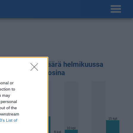
adepäivien määärä helmikuussa
ikaisempina vuosina
sonal or
ection to
ou may
 personal
out of the
19 kpl
 downstream
17 kpl
15 kpl
15 kpl
B’s List of
11 kpl
10 kpl
8 kpl