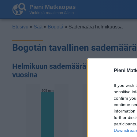
Pieni Matkaopas
Vinkkejä maailman ääriin
Etusivu
»
Sää
»
Bogotá
» Sademäärä helmikuussa
Bogotán tavallinen sademäär
Helmikuun sademäärä aikaisempina
Pieni Mat
vuosina
If you wish 
608 mm
sensitive in
confirm you
continue se
information 
further disc
participants
Downstream 