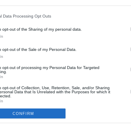
m
l Data Processing Opt Outs
a
Helmikuun sademäärä eri kuukausina
o opt-out of the Sharing of my personal data.
In
Taulukossa on listattu helmikuun sadekertymä ja
sadepäivien määrä Bogotássa eri vuosina 2010-luvulla.
o opt-out of the Sale of my Personal Data.
In
Vuosi
Sadekertymä
Päiviä, jona on satanut
2010
32 mm
11 kpl
to opt-out of processing my Personal Data for Targeted
ing.
2012
34 mm
15 kpl
In
2013
608 mm
19 kpl
2014
62 mm
17 kpl
o opt-out of Collection, Use, Retention, Sale, and/or Sharing
ersonal Data that Is Unrelated with the Purposes for which it
2015
27 mm
8 kpl
lected.
2016
13 mm
10 kpl
In
2017
54 mm
1 kpl
2018
0 mm
0 kpl
CONFIRM
2019
67 mm
15 kpl