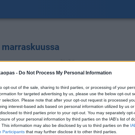
ä marraskuussa
ilmoitus
S
a
kaopas -
Do Not Process My Personal Information
to opt-out of the sale, sharing to third parties, or processing of your per
formation for targeted advertising by us, please use the below opt-out s
r selection. Please note that after your opt-out request is processed y
eing interest-based ads based on personal information utilized by us or
disclosed to third parties prior to your opt-out. You may separately opt-
losure of your personal information by third parties on the IAB’s list of
1
. This information may also be disclosed by us to third parties on the
IA
mm
Participants
that may further disclose it to other third parties.