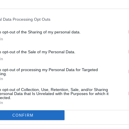
l Data Processing Opt Outs
a
Marraskuun sademäärä eri kuukausina
o opt-out of the Sharing of my personal data.
In
Taulukossa on listattu marraskuun sadekertymä ja
sadepäivien määrä Bogotássa eri vuosina 2010-luvulla.
o opt-out of the Sale of my Personal Data.
Vuosi
Sadekertymä
Päiviä, jona on satanut
In
2010
117 mm
16 kpl
to opt-out of processing my Personal Data for Targeted
2011
221 mm
21 kpl
ing.
2012
54 mm
17 kpl
In
2013
285 mm
17 kpl
o opt-out of Collection, Use, Retention, Sale, and/or Sharing
2014
52 mm
17 kpl
ersonal Data that Is Unrelated with the Purposes for which it
lected.
2015
97 mm
12 kpl
In
2016
32 mm
9 kpl
2017
37 mm
10 kpl
CONFIRM
2018
124 mm
13 kpl
2019
108 mm
7 kpl