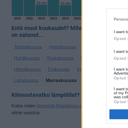
54 mm
52 mm
37 mm
32 mm
2010
2011
2012
2013
2014
2015
2016
2017
2018
2019
Persona
Entä muut kuukaudet? Miten paljon Bogotáss
I want t
on satanut...
Opted 
Tammikuussa
Helmikuussa
Maaliskuussa
I want t
Huhtikuussa
Toukokuussa
Kesäkuussa
Opted 
Heinäkuussa
Elokuussa
Syyskuussa
I want 
Advertis
Opted 
Lokakuussa
Marraskuussa
Joulukuussa
I want t
of my P
Kiinnostavatko lämpötilat?
was col
Opted 
Katso miten
lämmintä Bogotássa on ollut marraskuussa
viime vuosina.