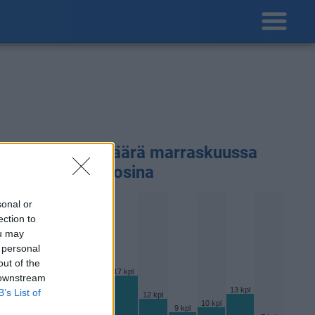
adepäivien määärä marraskuussa
ikaisempina vuosina
sonal or
ection to
ou may
 personal
21 kpl
out of the
17 kpl
17 kpl
17 kpl
 downstream
6 kpl
13 kpl
B’s List of
12 kpl
10 kpl
9 kpl