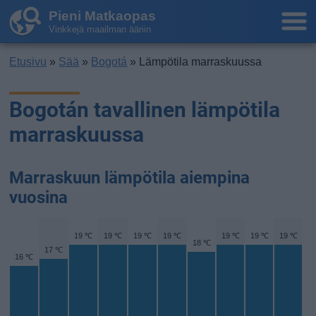
Pieni Matkaopas
Vinkkejä maailman ääriin
Etusivu
»
Sää
»
Bogotá
» Lämpötila marraskuussa
Bogotán tavallinen lämpötila
marraskuussa
Marraskuun lämpötila aiempina
vuosina
19 ℃
19 ℃
19 ℃
19 ℃
19 ℃
19 ℃
19 ℃
18 ℃
17 ℃
16 ℃