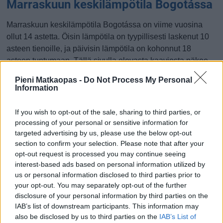
Marraskuun keskilämpötila Bogotássa
Marraskuun keskilämpötila Bogotássa on viime vuosina
ollut 14 astetta. Öisin lämpötila on tyypillisesti laskenut 10
asteen tienoille, ja päivisin lämpötila on kohonnut 18
asteen tuntumaan. Tällä sivulla olevasta kaaviosta näkee,
miten lämmin sää Bogotássa on keskimäärin ollut
Pieni Matkaopas -
Do Not Process My Personal
marraskuussa viime vuosina ja vaihteluväli, jolla lämpötila
Information
tavallisina päivinä on minäkin vuonna liikkunut.
If you wish to opt-out of the sale, sharing to third parties, or
Hetkellisesti Bogotássa on silti koettu tätäkin kylmempiä ja
processing of your personal or sensitive information for
lämpimämpiä marraskuisia päiviä. Esimerkiksi vuoden
targeted advertising by us, please use the below opt-out
2012 marraskuussa lämpötila käväisi alimmillaan 4
section to confirm your selection. Please note that after your
asteessa ja toisaalta vuonna 2013 marraskuussa
opt-out request is processed you may continue seeing
hätyyteltiin eräänä poikkeuksellisen lämpimänä päivänä 31
interest-based ads based on personal information utilized by
us or personal information disclosed to third parties prior to
asteen lukemia.
your opt-out. You may separately opt-out of the further
Entä muut kuukaudet? Miten lämmintä
disclosure of your personal information by third parties on the
IAB’s list of downstream participants. This information may
Bogotássa on ollut...
also be disclosed by us to third parties on the
IAB’s List of