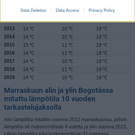
2010
13 ℃
11 ℃
16 ℃
Data Deletion
Data Access
Privacy Policy
2011
13 ℃
11 ℃
17 ℃
2012
14 ℃
9 ℃
19 ℃
2013
14 ℃
10 ℃
19 ℃
2014
14 ℃
10 ℃
19 ℃
2015
15 ℃
11 ℃
19 ℃
2016
14 ℃
11 ℃
18 ℃
2017
14 ℃
10 ℃
19 ℃
2018
14 ℃
11 ℃
19 ℃
2019
14 ℃
10 ℃
19 ℃
Marraskuun alin ja ylin Bogotássa
mitattu lämpötila 10 vuoden
tarkastelujaksolla
Alin lämpötila mitattiin vuonna 2012 marraskuussa, jolloin
lämpötila oli matalimmillaan 4 astetta ja ylin vuonna 2013,
jolloin lämpötila kävi korkeimmillaan 31 asteessa.