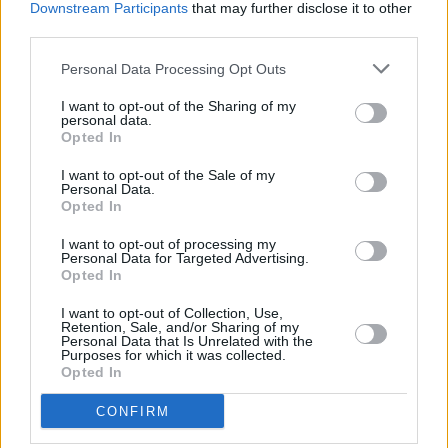
Downstream Participants
that may further disclose it to other
Tammikuussa
Helmikuussa
Maaliskuussa
third parties.
Huhtikuussa
Toukokuussa
Kesäkuussa
Personal Data Processing Opt Outs
Heinäkuussa
Elokuussa
Syyskuussa
I want to opt-out of the Sharing of my
personal data.
Lokakuussa
Marraskuussa
Joulukuussa
Opted In
I want to opt-out of the Sale of my
Kiinnostavatko sademäärät?
Personal Data.
Opted In
Katso miten paljon
Bogotássa on satanut marraskuussa
I want to opt-out of processing my
aikaisempina vuosina.
Personal Data for Targeted Advertising.
Opted In
Marraskuun keskilämpötila Bogotássa
10 vuoden tarkastelujaksolla
I want to opt-out of Collection, Use,
Retention, Sale, and/or Sharing of my
Personal Data that Is Unrelated with the
Purposes for which it was collected.
Mikä on Bogotán tavanomainen lämpötila marraskuussa.
Opted In
Alin
Ylin
Vuorokauden
CONFIRM
Vuosi
lämpötila
lämpötila
keskilämpötila
keskimäärin
keskimäärin