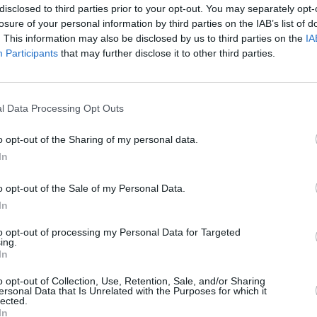
disclosed to third parties prior to your opt-out. You may separately opt-
l
℃
losure of your personal information by third parties on the IAB’s list of
h
. This information may also be disclosed by us to third parties on the
IA
t
Participants
that may further disclose it to other third parties.
p
ä
Huhtikuun keskilämpötila Bogotássa
H
10 vuoden tarkastelujaksolla
m
l Data Processing Opt Outs
t
o opt-out of the Sharing of my personal data.
Mikä on Bogotán tavanomainen lämpötila huhtikuussa.
In
A
Alin
Ylin
Vuorokauden
l
Vuosi
lämpötila
lämpötila
keskilämpötila
o opt-out of the Sale of my Personal Data.
keskimäärin
keskimäärin
j
In
2010
14 ℃
12 ℃
17 ℃
V
to opt-out of processing my Personal Data for Targeted
2011
14 ℃
12 ℃
17 ℃
ing.
2012
13 ℃
11 ℃
17 ℃
In
2
2013
14 ℃
11 ℃
19 ℃
2
o opt-out of Collection, Use, Retention, Sale, and/or Sharing
2014
14 ℃
11 ℃
18 ℃
ersonal Data that Is Unrelated with the Purposes for which it
2
lected.
2015
15 ℃
11 ℃
18 ℃
2
In