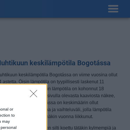
uhtikuun keskilämpötila Bogotássa
uhtikuun keskilämpötila Bogotássa on viime vuosina ollut
 astetta. Öisin lämpötila on tyypillisesti laskenut 11
steen tienoille, ja päivisin lämpötila on kohonnut 18
steen tuntumaan. Tällä sivulla olevasta kaaviosta näkee,
iten lämmin sää Bogotássa on keskimäärin ollut
sonal or
uhtikuussa viime vuosina ja vaihteluväli, jolla lämpötila
ection to
avallisina päivinä on minäkin vuonna liikkunut.
ou may
 personal
etkellisesti Bogotássa on silti koettu tätäkin kylmempiä ja