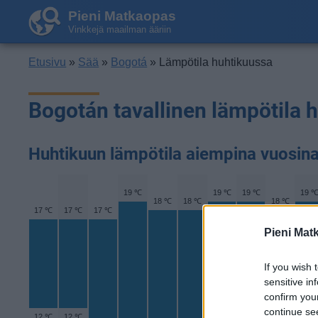
Pieni Matkaopas
Vinkkejä maailman ääriin
Etusivu
»
Sää
»
Bogotá
» Lämpötila huhtikuussa
Bogotán tavallinen lämpötila 
Huhtikuun lämpötila aiempina vuosin
19 ℃
19 ℃
19 ℃
19 
18 ℃
18 ℃
18 ℃
17 ℃
17 ℃
17 ℃
Pieni Mat
If you wish 
sensitive in
confirm you
continue se
12 ℃
12 ℃