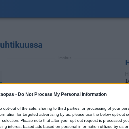
huhtikuussa
ilmoitus
a
H
H
℃
14
a
kaopas -
Do Not Process My Personal Information
a
m
to opt-out of the sale, sharing to third parties, or processing of your per
h
formation for targeted advertising by us, please use the below opt-out s
t
r selection. Please note that after your opt-out request is processed y
eing interest-based ads based on personal information utilized by us or
H