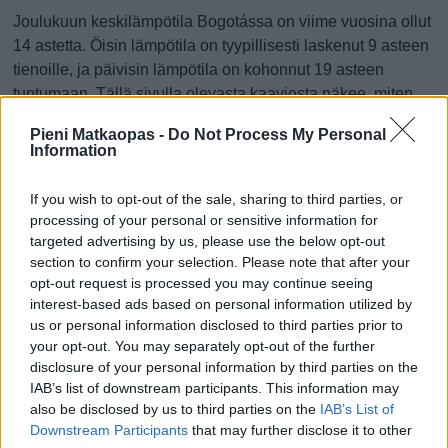
Joulukuun keskilämpötila Bogotássa on viime vuosina ollut
14 astetta. Öisin lämpötila on tyypillisesti laskenut 9 asteen
tienoille, ja päivisin lämpötila on kohonnut 19 asteen
tuntumaan. Tällä sivulla olevasta kaaviosta näkee, miten
lämmin sää Bogotássa on keskimäärin ollut joulukuussa
Pieni Matkaopas -
Do Not Process My Personal
viime vuosina ja vaihteluväli, jolla lämpötila tavallisina
Information
päivinä on minäkin vuonna liikkunut.
If you wish to opt-out of the sale, sharing to third parties, or
Hetkellisesti Bogotássa on silti koettu tätäkin kylmempiä ja
processing of your personal or sensitive information for
lämpimämpiä joulukuisia päiviä. Esimerkiksi vuoden 2017
targeted advertising by us, please use the below opt-out
joulukuussa lämpötila käväisi alimmillaan 4 asteessa ja
section to confirm your selection. Please note that after your
toisaalta vuonna 2015 joulukuussa hätyyteltiin eräänä
opt-out request is processed you may continue seeing
poikkeuksellisen lämpimänä päivänä 31 asteen lukemia.
interest-based ads based on personal information utilized by
us or personal information disclosed to third parties prior to
Entä muut kuukaudet? Miten lämmintä
your opt-out. You may separately opt-out of the further
Bogotássa on ollut...
disclosure of your personal information by third parties on the
IAB’s list of downstream participants. This information may
also be disclosed by us to third parties on the
IAB’s List of
Tammikuussa
Helmikuussa
Maaliskuussa
Downstream Participants
that may further disclose it to other