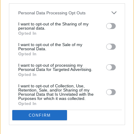
third parties.
Huhtikuussa
Toukokuussa
Kesäkuussa
Personal Data Processing Opt Outs
Heinäkuussa
Elokuussa
Syyskuussa
I want to opt-out of the Sharing of my
Lokakuussa
Marraskuussa
Joulukuussa
personal data.
Opted In
Kiinnostavatko sademäärät?
I want to opt-out of the Sale of my
Personal Data.
Katso miten paljon
Bogotássa on satanut joulukuussa
Opted In
aikaisempina vuosina.
I want to opt-out of processing my
Joulukuun keskilämpötila Bogotássa
Personal Data for Targeted Advertising.
Opted In
10 vuoden tarkastelujaksolla
I want to opt-out of Collection, Use,
Retention, Sale, and/or Sharing of my
Mikä on Bogotán tavanomainen lämpötila joulukuussa.
Personal Data that Is Unrelated with the
Purposes for which it was collected.
Opted In
Alin
Ylin
Vuorokauden
Vuosi
lämpötila
lämpötila
keskilämpötila
keskimäärin
keskimäärin
CONFIRM
2010
13 ℃
10 ℃
18 ℃
2011
14 ℃
12 ℃
18 ℃