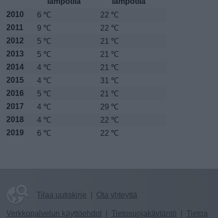
lämpötila
lämpötila
2010
6 ℃
22 ℃
2011
9 ℃
22 ℃
2012
5 ℃
21 ℃
2013
5 ℃
21 ℃
2014
4 ℃
21 ℃
2015
4 ℃
31 ℃
2016
5 ℃
21 ℃
2017
4 ℃
29 ℃
2018
4 ℃
22 ℃
2019
6 ℃
22 ℃
Tilaa uutiskirje
|
Ota yhteyttä
Verkkopalvelun käyttöehdot
|
Tietosuojakäytäntö
|
Tietoa