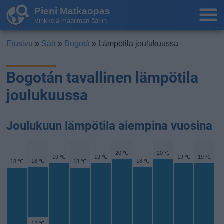
Pieni Matkaopas
Vinkkejä maailman ääriin
Etusivu
»
Sää
»
Bogotá
» Lämpötila joulukuussa
Bogotán tavallinen lämpötila
joulukuussa
Joulukuun lämpötila aiempina vuosina
20 ℃
20 ℃
19 ℃
19 ℃
19 ℃
19 ℃
18 ℃
18 ℃
18 ℃
18 ℃
12 ℃