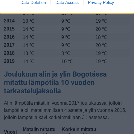
Data Deletion
Data Access
Privacy Policy
2012
13 ℃
8 ℃
19 ℃
2013
14 ℃
10 ℃
18 ℃
2014
13 ℃
9 ℃
19 ℃
2015
14 ℃
9 ℃
20 ℃
2016
14 ℃
9 ℃
18 ℃
2017
14 ℃
9 ℃
20 ℃
2018
13 ℃
8 ℃
19 ℃
2019
14 ℃
10 ℃
19 ℃
Joulukuun alin ja ylin Bogotássa
mitattu lämpötila 10 vuoden
tarkastelujaksolla
Alin lämpötila mitattiin vuonna 2017 joulukuussa, jolloin
lämpötila oli matalimmillaan 4 astetta ja ylin vuonna 2015,
jolloin lämpötila kävi korkeimmillaan 31 asteessa.
Matalin mitattu
Korkein mitattu
Vuosi