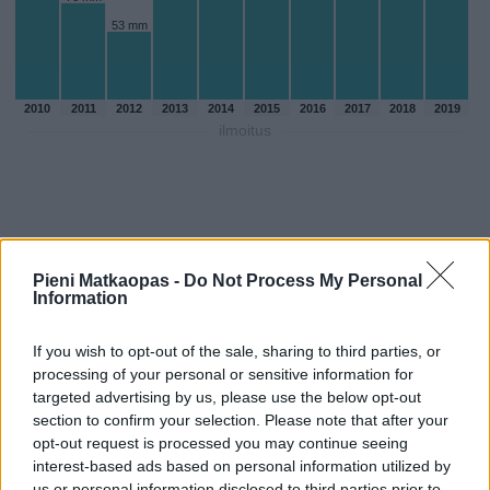
53 mm
2010
2011
2012
2013
2014
2015
2016
2017
2018
2019
ilmoitus
Pieni Matkaopas -
Do Not Process My Personal
Information
If you wish to opt-out of the sale, sharing to third parties, or
processing of your personal or sensitive information for
targeted advertising by us, please use the below opt-out
section to confirm your selection. Please note that after your
opt-out request is processed you may continue seeing
Sadepäivien määärä kesakuussa
interest-based ads based on personal information utilized by
aikaisempina vuosina
us or personal information disclosed to third parties prior to