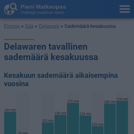
Pieni Matkaopas
Vinkkejä maailman ääriin
Etusivu
»
Sää
»
Delaware
» Sademäärä kesakuussa
Delawaren tavallinen
sademäärä kesakuussa
Kesakuun sademäärä aikaisempina
vuosina
176 mm
170 mm
168 mm
144 mm
135 mm
133 mm
113 mm
101 mm
76 mm