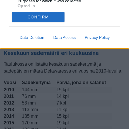
Purposes for which it was collected.
Opted In
Lokakuussa
Marraskuussa
Joulukuussa
CONFIRM
Kiinnostavatko lämpötilat?
Katso miten
lämmintä Delawaressa on ollut kesakuussa
Data Deletion
Data Access
Privacy Policy
viime vuosina.
Kesakuun sademäärä eri kuukausina
Taulukossa on listattu kesakuun sadekertymä ja
sadepäivien määrä Delawaressa eri vuosina 2010-luvulla.
Vuosi
Sadekertymä
Päiviä, jona on satanut
2010
144 mm
15 kpl
2011
76 mm
14 kpl
2012
53 mm
7 kpl
2013
113 mm
11 kpl
2014
135 mm
15 kpl
2015
170 mm
19 kpl