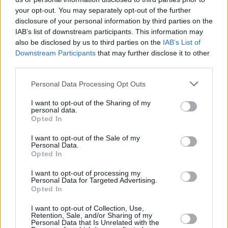
your opt-out. You may separately opt-out of the further
disclosure of your personal information by third parties on the
IAB’s list of downstream participants. This information may
also be disclosed by us to third parties on the
IAB’s List of
Downstream Participants
that may further disclose it to other
third parties.
19 kpl
15 kpl
15 kpl
14 kpl
14 kpl
13 kpl
Personal Data Processing Opt Outs
11 kpl
10 kpl
I want to opt-out of the Sharing of my
7 kpl
6 kpl
personal data.
Opted In
2010
2011
2012
2013
2014
2015
2016
2017
2018
2019
I want to opt-out of the Sale of my
Personal Data.
Entä muut kuukaudet? Miten paljon
Opted In
Delawaressa on satanut...
I want to opt-out of processing my
Personal Data for Targeted Advertising.
Tammikuussa
Helmikuussa
Maaliskuussa
Opted In
Huhtikuussa
Toukokuussa
Kesäkuussa
I want to opt-out of Collection, Use,
Retention, Sale, and/or Sharing of my
Personal Data that Is Unrelated with the
Heinäkuussa
Elokuussa
Syyskuussa