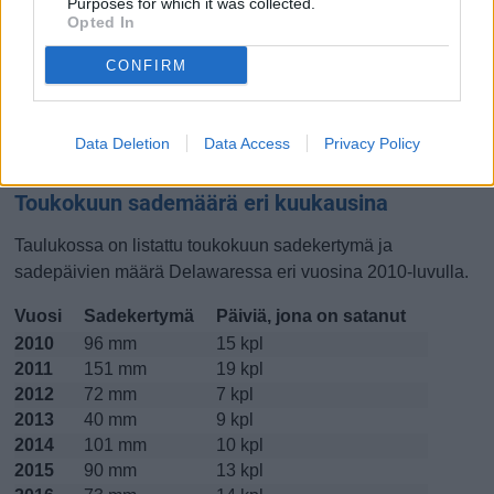
Purposes for which it was collected.
Opted In
Lokakuussa
Marraskuussa
Joulukuussa
CONFIRM
Kiinnostavatko lämpötilat?
Katso miten
lämmintä Delawaressa on ollut toukokuussa
Data Deletion
Data Access
Privacy Policy
viime vuosina.
Toukokuun sademäärä eri kuukausina
Taulukossa on listattu toukokuun sadekertymä ja
sadepäivien määrä Delawaressa eri vuosina 2010-luvulla.
Vuosi
Sadekertymä
Päiviä, jona on satanut
2010
96 mm
15 kpl
2011
151 mm
19 kpl
2012
72 mm
7 kpl
2013
40 mm
9 kpl
2014
101 mm
10 kpl
2015
90 mm
13 kpl