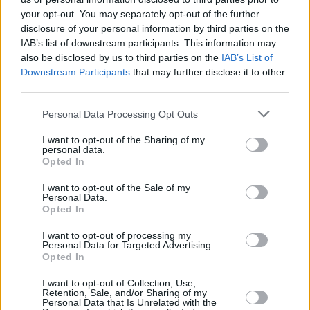
your opt-out. You may separately opt-out of the further
disclosure of your personal information by third parties on the
IAB’s list of downstream participants. This information may
also be disclosed by us to third parties on the
IAB’s List of
Downstream Participants
that may further disclose it to other
third parties.
19 kpl
16 kpl
16 kpl
16 kpl
15 kpl
14 kpl
13 kpl
Personal Data Processing Opt Outs
10 kpl
9 kpl
I want to opt-out of the Sharing of my
7 kpl
personal data.
Opted In
2010
2011
2012
2013
2014
2015
2016
2017
2018
2019
I want to opt-out of the Sale of my
Personal Data.
Entä muut kuukaudet? Miten paljon
Opted In
Delawaressa on satanut...
I want to opt-out of processing my
Personal Data for Targeted Advertising.
Tammikuussa
Helmikuussa
Maaliskuussa
Opted In
Huhtikuussa
Toukokuussa
Kesäkuussa
I want to opt-out of Collection, Use,
Retention, Sale, and/or Sharing of my
Personal Data that Is Unrelated with the
Heinäkuussa
Elokuussa
Syyskuussa