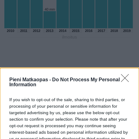
40 mm
2010
2011
2012
2013
2014
2015
2016
2017
2018
2019
ilmoitus
Pieni Matkaopas -
Do Not Process My Personal
Information
If you wish to opt-out of the sale, sharing to third parties, or
processing of your personal or sensitive information for
targeted advertising by us, please use the below opt-out
section to confirm your selection. Please note that after your
opt-out request is processed you may continue seeing
Sadepäivien määärä toukokuussa
interest-based ads based on personal information utilized by
aikaisempina vuosina
us or personal information disclosed to third parties prior to