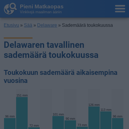
Pieni Matkaopas
Vinkkejä maailman ääriin
Etusivu
»
Sää
»
Delaware
» Sademäärä toukokuussa
Delawaren tavallinen
sademäärä toukokuussa
Toukokuun sademäärä aikaisempina
vuosina
151 mm
126 mm
113 mm
101 mm
96 mm
96 mm
90 mm
73 mm
72 mm