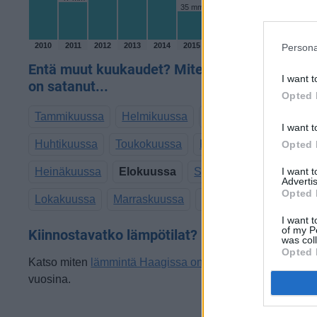
35 mm
2010
2011
2012
2013
2014
2015
2016
2017
2018
2019
Persona
Entä muut kuukaudet? Miten paljon Haagissa
I want t
on satanut...
Opted 
Tammikuussa
Helmikuussa
Maaliskuussa
I want t
Huhtikuussa
Toukokuussa
Kesäkuussa
Opted 
Heinäkuussa
Elokuussa
Syyskuussa
I want 
Advertis
Opted 
Lokakuussa
Marraskuussa
Joulukuussa
I want t
of my P
Kiinnostavatko lämpötilat?
was col
Opted 
Katso miten
lämmintä Haagissa on ollut elokuussa
viime
vuosina.