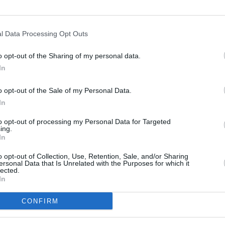
l Data Processing Opt Outs
Elokuun sademäärä eri kuukausina
o opt-out of the Sharing of my personal data.
In
Taulukossa on listattu elokuun sadekertymä ja sadepäivien
määrä Haagissa eri vuosina 2010-luvulla.
o opt-out of the Sale of my Personal Data.
Vuosi
Sadekertymä
Päiviä, jona on satanut
In
2010
58 mm
17 kpl
to opt-out of processing my Personal Data for Targeted
2011
47 mm
13 kpl
ing.
2012
81 mm
10 kpl
In
2013
97 mm
11 kpl
o opt-out of Collection, Use, Retention, Sale, and/or Sharing
2014
104 mm
20 kpl
ersonal Data that Is Unrelated with the Purposes for which it
lected.
2015
35 mm
8 kpl
In
2016
89 mm
13 kpl
2017
183 mm
11 kpl
CONFIRM
2018
124 mm
10 kpl
2019
108 mm
14 kpl