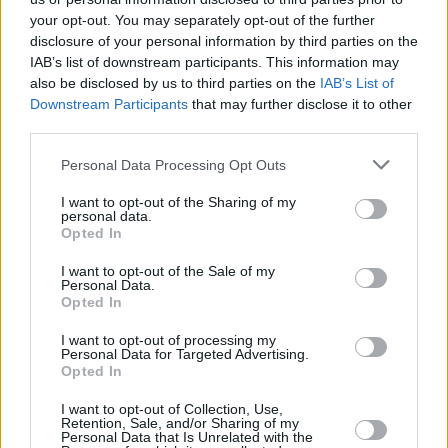
your opt-out. You may separately opt-out of the further
disclosure of your personal information by third parties on the
IAB’s list of downstream participants. This information may
also be disclosed by us to third parties on the
IAB’s List of
Downstream Participants
that may further disclose it to other
third parties.
18 kpl
18 kpl
14 kpl
14 kpl
14 kpl
13 kpl
Personal Data Processing Opt Outs
9 kpl
I want to opt-out of the Sharing of my
7 kpl
6 kpl
personal data.
Opted In
1 kpl
2010
2011
2012
2013
2014
2015
2016
2017
2018
2019
I want to opt-out of the Sale of my
Personal Data.
Entä muut kuukaudet? Miten paljon Haagissa
Opted In
on satanut...
I want to opt-out of processing my
Personal Data for Targeted Advertising.
Tammikuussa
Helmikuussa
Maaliskuussa
Opted In
Huhtikuussa
Toukokuussa
Kesäkuussa
I want to opt-out of Collection, Use,
Retention, Sale, and/or Sharing of my
Personal Data that Is Unrelated with the
Heinäkuussa
Elokuussa
Syyskuussa