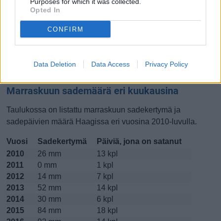
Purposes for which it was collected.
Opted In
Lokakuussa
Marraskuussa
Joulukuussa
CONFIRM
Kiinnostavatko lämpötilat?
Katso miten
lämmintä Haagissa on ollut marraskuussa
Data Deletion
Data Access
Privacy Policy
viime vuosina.
Marraskuun sademäärä eri kuukausina
Taulukossa on listattu marraskuun sadekertymä ja
sadepäivien määrä Haagissa eri vuosina 2010-luvulla.
Vuosi
Sadekertymä
Päiviä, jona on satanut
2010
26 mm
13 kpl
2011
0 mm
1 kpl
2012
14 mm
7 kpl
2013
52 mm
14 kpl
2014
30 mm
6 kpl
2015
84 mm
18 kpl