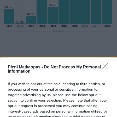
30 mm
26 mm
14 mm
0 mm
2010
2011
2012
2013
2014
2015
2016
2017
2018
2019
ilmoitus
Pieni Matkaopas -
Do Not Process My Personal
Information
If you wish to opt-out of the sale, sharing to third parties, or
processing of your personal or sensitive information for
targeted advertising by us, please use the below opt-out
section to confirm your selection. Please note that after your
opt-out request is processed you may continue seeing
Sadepäivien määärä marraskuussa
interest-based ads based on personal information utilized by
aikaisempina vuosina
us or personal information disclosed to third parties prior to