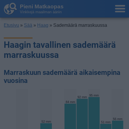
Pieni Matkaopas
Vinkkejä maailman ääriin
Etusivu
»
Sää
»
Haag
» Sademäärä marraskuussa
Haagin tavallinen sademäärä
marraskuussa
Marraskuun sademäärä aikaisempina
vuosina
95 mm
92 mm
84 mm
56 mm
52 mm
51 mm