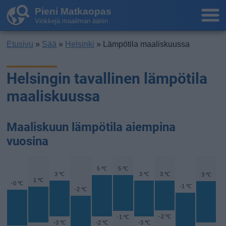
Pieni Matkaopas
Vinkkejä maailman ääriin
Etusivu
»
Sää
»
Helsinki
» Lämpötila maaliskuussa
Helsingin tavallinen lämpötila
maaliskuussa
Maaliskuun lämpötila aiempina
vuosina
5 ℃
5 ℃
3 ℃
3 ℃
3 ℃
3 ℃
1 ℃
-0 ℃
-1 ℃
-2 ℃
-2 ℃
-1 ℃
-3 ℃
-2 ℃
-3 ℃