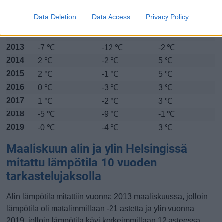
2010
-3 ℃
-6 ℃
-0 ℃
Data Deletion
Data Access
Privacy Policy
2011
-2 ℃
-5 ℃
1 ℃
2012
-0 ℃
-3 ℃
3 ℃
2013
-7 ℃
-12 ℃
-2 ℃
2014
2 ℃
-2 ℃
5 ℃
2015
2 ℃
-1 ℃
5 ℃
2016
0 ℃
-3 ℃
3 ℃
2017
1 ℃
-2 ℃
3 ℃
2018
-5 ℃
-9 ℃
-1 ℃
2019
-0 ℃
-4 ℃
3 ℃
Maaliskuun alin ja ylin Helsingissä
mitattu lämpötila 10 vuoden
tarkastelujaksolla
Alin lämpötila mitattiin vuonna 2013 maaliskuussa, jolloin
lämpötila oli matalimmillaan -21 astetta ja ylin vuonna
2019, jolloin lämpötila kävi korkeimmillaan 12 asteessa.