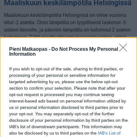
Maaliskuun keskilämpötila Helsingissä
Maaliskuun keskilämpötila Helsingissä on viime vuosina
ollut -1 astetta. Öisin lämpötila on tyypillisesti laskenut -5
asteen tienoille, ja päivisin lämpötila on kohonnut 2 asteen
tuntumaan. Tällä sivulla olevasta kaaviosta näkee, miten
lämmin sää Helsingissä on keskimäärin ollut maaliskuussa
Pieni Matkaopas -
Do Not Process My Personal
viime vuosina ja vaihteluväli, jolla lämpötila tavallisina
Information
päivinä on minäkin vuonna liikkunut.
If you wish to opt-out of the sale, sharing to third parties, or
Hetkellisesti Helsingissä on silti koettu tätäkin kylmempiä ja
processing of your personal or sensitive information for
lämpimämpiä maaliskuisia päiviä. Esimerkiksi vuoden
targeted advertising by us, please use the below opt-out
2013 maaliskuussa lämpötila käväisi alimmillaan -21
section to confirm your selection. Please note that after your
asteessa ja toisaalta vuonna 2019 maaliskuussa
opt-out request is processed you may continue seeing
hätyyteltiin eräänä poikkeuksellisen lämpimänä päivänä 12
interest-based ads based on personal information utilized by
us or personal information disclosed to third parties prior to
asteen lukemia.
your opt-out. You may separately opt-out of the further
Entä muut kuukaudet? Miten lämmintä
disclosure of your personal information by third parties on the
IAB’s list of downstream participants. This information may
Helsingissä on ollut...
also be disclosed by us to third parties on the
IAB’s List of