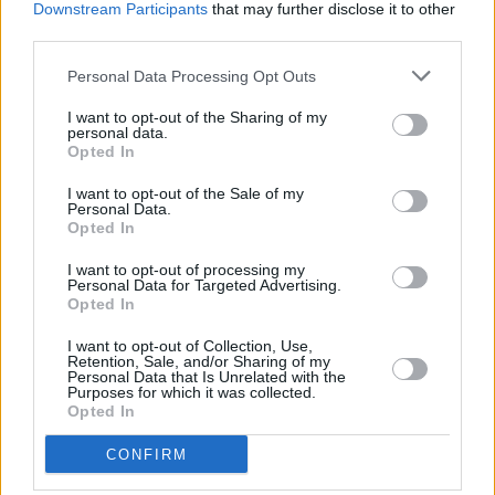
Downstream Participants
that may further disclose it to other
Tammikuussa
Helmikuussa
Maaliskuussa
third parties.
Huhtikuussa
Toukokuussa
Kesäkuussa
Personal Data Processing Opt Outs
Heinäkuussa
Elokuussa
Syyskuussa
I want to opt-out of the Sharing of my
personal data.
Lokakuussa
Marraskuussa
Joulukuussa
Opted In
I want to opt-out of the Sale of my
Kiinnostavatko sademäärät?
Personal Data.
Opted In
Katso miten paljon
Helsingissä on satanut maaliskuussa
I want to opt-out of processing my
aikaisempina vuosina.
Personal Data for Targeted Advertising.
Opted In
Maaliskuun keskilämpötila Helsingissä
10 vuoden tarkastelujaksolla
I want to opt-out of Collection, Use,
Retention, Sale, and/or Sharing of my
Personal Data that Is Unrelated with the
Purposes for which it was collected.
Mikä on Helsingin tavanomainen lämpötila maaliskuussa.
Opted In
Alin
Ylin
Vuorokauden
CONFIRM
Vuosi
lämpötila
lämpötila
keskilämpötila
keskimäärin
keskimäärin