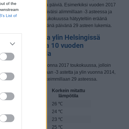
out of the
ämpimämpiä toukokuisia päiviä. Esimerkiksi vuoden 2017
 downstream
oukokuussa lämpötila käväisi alimmillaan -3 asteessa ja
B’s List of
oisaalta vuonna 2014 toukokuussa hätyyteltiin eräänä
oikkeuksellisen lämpimänä päivänä 29 asteen lukemia.
oukokuun alin ja ylin Helsingissä
itattu lämpötila 10 vuoden
arkastelujaksolla
lin lämpötila mitattiin vuonna 2017 toukokuussa, jolloin
ämpötila oli matalimmillaan -3 astetta ja ylin vuonna 2014,
olloin lämpötila kävi korkeimmillaan 29 asteessa.
Matalin mitattu
Korkein mitattu
uosi
lämpötila
lämpötila
010
-1 ℃
26 ℃
011
0 ℃
24 ℃
012
0 ℃
23 ℃
013
1 ℃
25 ℃