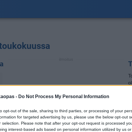
a toukokuussa
ilmoitus
na
T
T
ol
a
℃
kaopas -
Do Not Process My Personal Information
a
m
to opt-out of the sale, sharing to third parties, or processing of your per
t
formation for targeted advertising by us, please use the below opt-out s
t
r selection. Please note that after your opt-out request is processed y
eing interest-based ads based on personal information utilized by us or
H