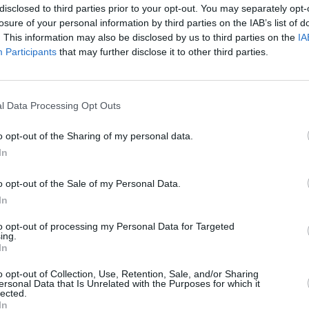
disclosed to third parties prior to your opt-out. You may separately opt-
l
losure of your personal information by third parties on the IAB’s list of
t
. This information may also be disclosed by us to third parties on the
IA
t
Participants
that may further disclose it to other third parties.
p
ä
Toukokuun keskilämpötila Helsingissä
T
10 vuoden tarkastelujaksolla
m
l Data Processing Opt Outs
t
o opt-out of the Sharing of my personal data.
Mikä on Helsingin tavanomainen lämpötila toukokuussa.
In
A
Alin
Ylin
Vuorokauden
l
Vuosi
lämpötila
lämpötila
keskilämpötila
o opt-out of the Sale of my Personal Data.
keskimäärin
keskimäärin
j
In
2010
12 ℃
8 ℃
16 ℃
V
to opt-out of processing my Personal Data for Targeted
2011
11 ℃
6 ℃
15 ℃
ing.
2012
11 ℃
7 ℃
16 ℃
In
2
2013
14 ℃
9 ℃
18 ℃
2
o opt-out of Collection, Use, Retention, Sale, and/or Sharing
2014
11 ℃
6 ℃
15 ℃
ersonal Data that Is Unrelated with the Purposes for which it
2
lected.
2015
10 ℃
5 ℃
14 ℃
2
In