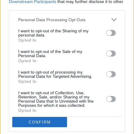
Downstream Participants
that may further disclose it to other
third parties.
Tammikuussa
Helmikuussa
Maaliskuussa
Personal Data Processing Opt Outs
Huhtikuussa
Toukokuussa
Kesäkuussa
I want to opt-out of the Sharing of my
personal data.
Heinäkuussa
Elokuussa
Syyskuussa
Opted In
Lokakuussa
Marraskuussa
Joulukuussa
I want to opt-out of the Sale of my
Personal Data.
Opted In
Kiinnostavatko sademäärät?
I want to opt-out of processing my
Katso miten paljon
Hong Kongissa on satanut heinäkuussa
Personal Data for Targeted Advertising.
aikaisempina vuosina.
Opted In
Heinäkuun keskilämpötila Hong
I want to opt-out of Collection, Use,
Retention, Sale, and/or Sharing of my
Kongissa 10 vuoden tarkastelujaksolla
Personal Data that Is Unrelated with the
Purposes for which it was collected.
Opted In
Mikä on Hong Kongin tavanomainen lämpötila
heinäkuussa.
CONFIRM
Alin
Ylin