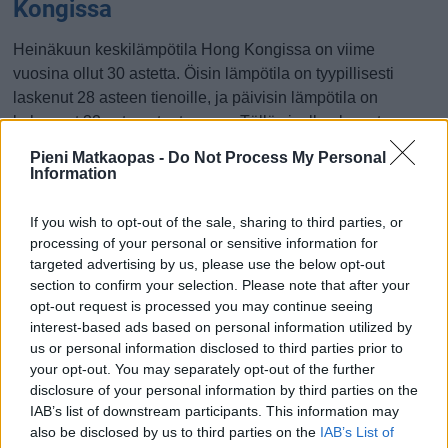
Kongissa
Heinäkuun keskilämpötila Hong Kongissa on viime
vuosina ollut 30 astetta. Öisin lämpötila on tyypillisesti
laskenut 28 asteen tienoille, ja päivisin lämpötila on
kohonnut 32 asteen tuntumaan. Tällä sivulla olevasta
kaaviosta näkee, miten lämmin sää Hong Kongissa on
Pieni Matkaopas -
Do Not Process My Personal
keskimäärin ollut heinäkuussa viime vuosina ja
Information
vaihteluväli, jolla lämpötila tavallisina päivinä on minäkin
vuonna liikkunut.
If you wish to opt-out of the sale, sharing to third parties, or
processing of your personal or sensitive information for
Hetkellisesti Hong Kongissa on silti koettu tätäkin
targeted advertising by us, please use the below opt-out
kylmempiä ja lämpimämpiä heinäkuisia päiviä. Esimerkiksi
section to confirm your selection. Please note that after your
vuoden 2019 heinäkuussa lämpötila käväisi alimmillaan 25
opt-out request is processed you may continue seeing
interest-based ads based on personal information utilized by
asteessa ja toisaalta vuonna 2017 heinäkuussa hätyyteltiin
us or personal information disclosed to third parties prior to
eräänä poikkeuksellisen lämpimänä päivänä 37 asteen
your opt-out. You may separately opt-out of the further
lukemia.
disclosure of your personal information by third parties on the
IAB’s list of downstream participants. This information may
Entä muut kuukaudet? Miten lämmintä
also be disclosed by us to third parties on the
IAB’s List of
Hong Kongissa on ollut...