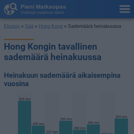
Pieni Matkaopas
Vinkkejä maailman ääriin
Etusivu
»
Sää
»
Hong Kong
» Sademäärä heinakuussa
Hong Kongin tavallinen
sademäärä heinakuussa
Heinakuun sademäärä aikaisempina
vuosina
503 mm
354 mm
335 mm
305 mm
295 mm
260 mm
227 mm