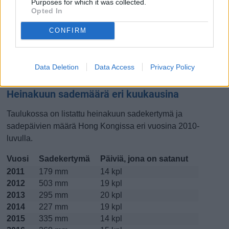
Purposes for which it was collected.
Opted In
Lokakuussa
Marraskuussa
Joulukuussa
CONFIRM
Kiinnostavatko lämpötilat?
Katso miten
lämmintä Hong Kongissa on ollut heinakuussa
Data Deletion
Data Access
Privacy Policy
viime vuosina.
Heinakuun sademäärä eri kuukausina
Taulukossa on listattu heinakuun sadekertymä ja
sadepäivien määrä Hong Kongissa eri vuosina 2010-
luvulla.
Vuosi
Sadekertymä
Päiviä, jona on satanut
2011
179 mm
14 kpl
2012
503 mm
19 kpl
2013
295 mm
20 kpl
2014
227 mm
19 kpl
2015
335 mm
14 kpl