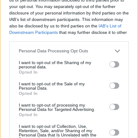
your opt-out. You may separately opt-out of the further
disclosure of your personal information by third parties on the
IAB’s list of downstream participants. This information may
also be disclosed by us to third parties on the
IAB’s List of
Downstream Participants
that may further disclose it to other
20 kpl
20 kpl
19 kpl
19 kpl
19 kpl
third parties.
18 kpl
15 kpl
14 kpl
14 kpl
Personal Data Processing Opt Outs
I want to opt-out of the Sharing of my
personal data.
Opted In
2011
2012
2013
2014
2015
2016
2017
2018
2019
I want to opt-out of the Sale of my
Personal Data.
Entä muut kuukaudet? Miten paljon Hong
Opted In
Kongissa on satanut...
I want to opt-out of processing my
Personal Data for Targeted Advertising.
Tammikuussa
Helmikuussa
Maaliskuussa
Opted In
Huhtikuussa
Toukokuussa
Kesäkuussa
I want to opt-out of Collection, Use,
Retention, Sale, and/or Sharing of my
Personal Data that Is Unrelated with the
Heinäkuussa
Elokuussa
Syyskuussa