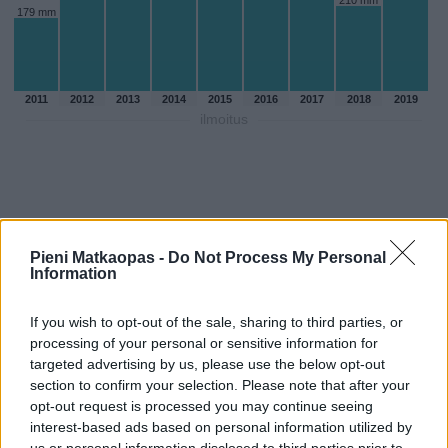
210 mm
179 mm
2011
2012
2013
2014
2015
2016
2017
2018
2019
ilmoitus
Pieni Matkaopas -
Do Not Process My Personal
Information
If you wish to opt-out of the sale, sharing to third parties, or
processing of your personal or sensitive information for
targeted advertising by us, please use the below opt-out
section to confirm your selection. Please note that after your
opt-out request is processed you may continue seeing
Sadepäivien määärä heinakuussa
interest-based ads based on personal information utilized by
aikaisempina vuosina
us or personal information disclosed to third parties prior to