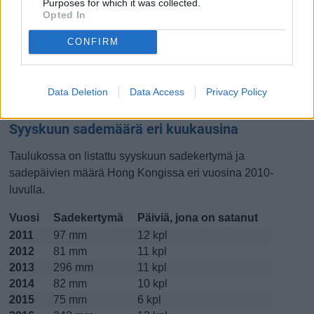
Purposes for which it was collected.
Opted In
Lokakuussa
Marraskuussa
Joulukuussa
CONFIRM
Kiinnostavatko lämpötilat?
Katso miten
lämmintä Hong Kongissa on ollut syyskuussa
Data Deletion
Data Access
Privacy Policy
viime vuosina.
Syyskuun sademäärä eri kuukausina
Taulukossa on listattu syyskuun sadekertymä ja
sadepäivien määrä Hong Kongissa eri vuosina 2010-
luvulla.
Vuosi
Sadekertymä
Päiviä, jona on satanut
2011
97 mm
12 kpl
2012
81 mm
11 kpl
2013
296 mm
11 kpl
2014
82 mm
10 kpl
2015
75 mm
6 kpl