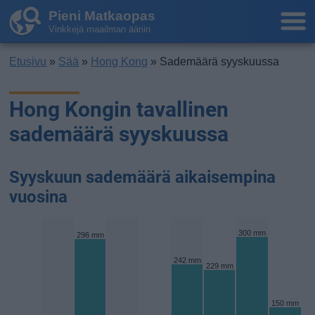
Pieni Matkaopas
Vinkkejä maailman ääriin
Etusivu
»
Sää
»
Hong Kong
» Sademäärä syyskuussa
Hong Kongin tavallinen
sademäärä syyskuussa
Syyskuun sademäärä aikaisempina
vuosina
300 mm
296 mm
242 mm
229 mm
150 mm