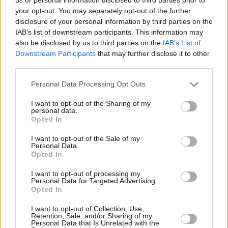
your opt-out. You may separately opt-out of the further
disclosure of your personal information by third parties on the
IAB’s list of downstream participants. This information may
also be disclosed by us to third parties on the
IAB’s List of
Downstream Participants
that may further disclose it to other
third parties.
15 kpl
14 kpl
Personal Data Processing Opt Outs
12 kpl
12 kpl
11 kpl
11 kpl
10 kpl
9 kpl
I want to opt-out of the Sharing of my
6 kpl
personal data.
Opted In
2011
2012
2013
2014
2015
2016
2017
2018
2019
I want to opt-out of the Sale of my
Personal Data.
Entä muut kuukaudet? Miten paljon Hong
Opted In
Kongissa on satanut...
I want to opt-out of processing my
Personal Data for Targeted Advertising.
Tammikuussa
Helmikuussa
Maaliskuussa
Opted In
Huhtikuussa
Toukokuussa
Kesäkuussa
I want to opt-out of Collection, Use,
Retention, Sale, and/or Sharing of my
Personal Data that Is Unrelated with the
Heinäkuussa
Elokuussa
Syyskuussa