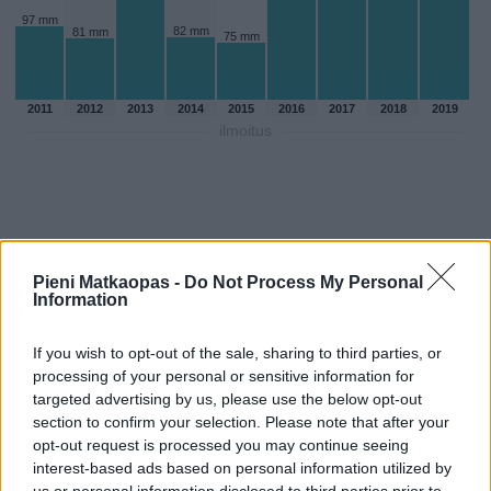
97 mm
82 mm
81 mm
75 mm
2011
2012
2013
2014
2015
2016
2017
2018
2019
ilmoitus
Pieni Matkaopas -
Do Not Process My Personal
Information
If you wish to opt-out of the sale, sharing to third parties, or
processing of your personal or sensitive information for
targeted advertising by us, please use the below opt-out
section to confirm your selection. Please note that after your
opt-out request is processed you may continue seeing
Sadepäivien määärä syyskuussa
interest-based ads based on personal information utilized by
aikaisempina vuosina
us or personal information disclosed to third parties prior to