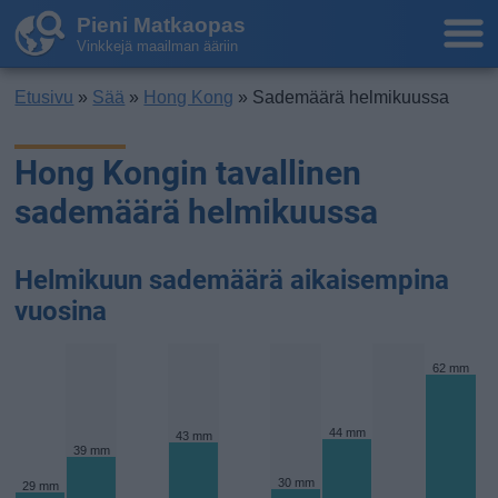
Pieni Matkaopas
Vinkkejä maailman ääriin
Etusivu
»
Sää
»
Hong Kong
» Sademäärä helmikuussa
Hong Kongin tavallinen
sademäärä helmikuussa
Helmikuun sademäärä aikaisempina
vuosina
62 mm
44 mm
43 mm
39 mm
30 mm
29 mm