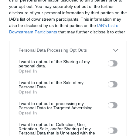
your opt-out. You may separately opt-out of the further
disclosure of your personal information by third parties on the
IAB’s list of downstream participants. This information may
also be disclosed by us to third parties on the
IAB’s List of
Downstream Participants
that may further disclose it to other
third parties.
13 kpl
Personal Data Processing Opt Outs
8 kpl
I want to opt-out of the Sharing of my
7 kpl
7 kpl
7 kpl
6 kpl
personal data.
4 kpl
3 kpl
Opted In
2 kpl
2011
2012
2013
2014
2015
2016
2017
2018
2019
I want to opt-out of the Sale of my
Personal Data.
Entä muut kuukaudet? Miten paljon Hong
Opted In
Kongissa on satanut...
I want to opt-out of processing my
Personal Data for Targeted Advertising.
Tammikuussa
Helmikuussa
Maaliskuussa
Opted In
Huhtikuussa
Toukokuussa
Kesäkuussa
I want to opt-out of Collection, Use,
Retention, Sale, and/or Sharing of my
Personal Data that Is Unrelated with the
Heinäkuussa
Elokuussa
Syyskuussa