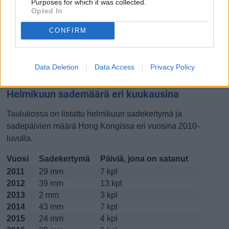
Purposes for which it was collected.
Opted In
Lokakuussa
Marraskuussa
Joulukuussa
CONFIRM
Kiinnostavatko lämpötilat?
Katso miten
lämmintä Hong Kongissa on ollut helmikuussa
Data Deletion
Data Access
Privacy Policy
viime vuosina.
Helmikuun sademäärä eri kuukausina
Taulukossa on listattu helmikuun sadekertymä ja
sadepäivien määrä Hong Kongissa eri vuosina 2010-
luvulla.
Vuosi
Sadekertymä
Päiviä, jona on satanut
2011
29 mm
7 kpl
2012
39 mm
13 kpl
2013
2 mm
3 kpl
2014
43 mm
7 kpl
2015
24 mm
4 kpl