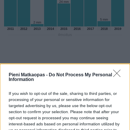
24 mm
5 mm
2 mm
2011
2012
2013
2014
2015
2016
2017
2018
2019
ilmoitus
Pieni Matkaopas -
Do Not Process My Personal
Information
If you wish to opt-out of the sale, sharing to third parties, or
processing of your personal or sensitive information for
targeted advertising by us, please use the below opt-out
section to confirm your selection. Please note that after your
opt-out request is processed you may continue seeing
Sadepäivien määärä helmikuussa
interest-based ads based on personal information utilized by
aikaisempina vuosina
us or personal information disclosed to third parties prior to